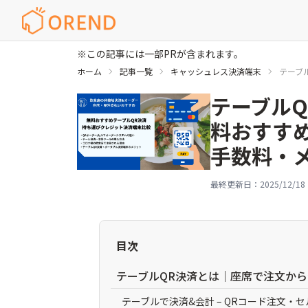
※この記事には一部PRが含まれます。
ホーム
記事一覧
キャッシュレス決済端末
テーブ
テーブルQ
料おすす
手数料・
最終更新日：
2025/12/18
目次
テーブルQR決済とは｜座席で注文か
テーブルで決済&会計 – QRコード注文・