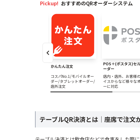
Pickup!
選
おすすめのQRオーダーシステム
かんたん注文 - コスパNo.1/モバイルオ
POS＋(ポスタス)セルフオーダー - 店
STORESモバイルオーダー - 初期・月額
Cloud Menu - 初期0円&30日無料/
CASHIER ORDER - 業界最安水準で
POS＋(ポスタス)セ
Squareセルフオーダー - 初期&月額0円
かんたん注文
ーダー
楽オーダー
コスパNo.1/モバイルオー
店内・店外、お客様
ダー/タブレットオーダー/
イスからなど様々な
funfo（ファンフォ） - iPadとスマホ
店外注文
ーに対応
Okage GO
USEN Mobile Order
ダイニー
テーブルQR決済とは｜座席で注文
ユビレジ QRオーダー&決済
poscubeモバイルオーダー
テーブル決済とは飲食店などで食事をした際に