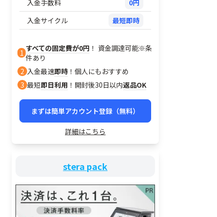
入金手数料
0円
入金サイクル
最短即時
すべての固定費が0円
！ 資金調達可能※条
1
件あり
2
入金最速
即時
！個人にもおすすめ
3
最短
即日利用
！開封後30日以内
返品OK
まずは簡単アカウント登録（無料）
詳細はこちら
stera pack