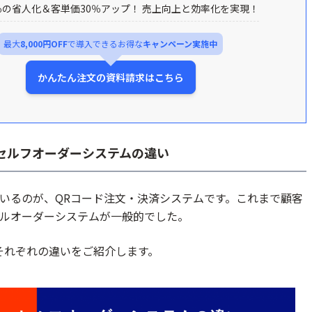
％の省人化＆客単価30％アップ！ 売上向上と効率化を実現！
決済端末になるアプリおすすめ3選
.5%~個人おすすめ最短即時入金/4つの費用が0円で負担減/月額無
最大
8,000円OFF
で導入できるお得な
キャンペーン実施中
かんたん注文の資料請求はこちら
分で利用可/手数料率1.98%～
なのはiPhoneだけ。
・セルフオーダーシステムの違い
いるのが、QRコード注文・決済システムです。これまで顧客
ルオーダーシステムが一般的でした。
それぞれの違いをご紹介します。