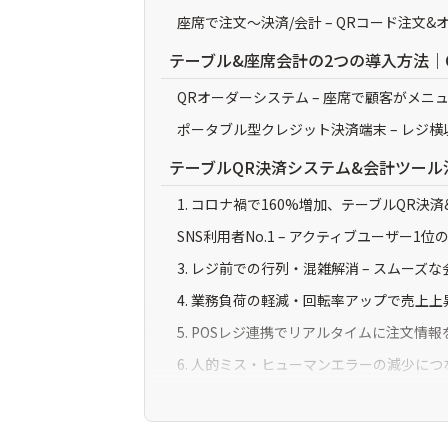
座席で注文～決済/会計 – QRコード注文
テーブル&座席会計の2つの導入方法｜
QRオーダーシステム – 座席で顧客がメニ
ポータブル型クレジット決済端末 – レジ横
テーブルQR決済システム&会計ツール
1. コロナ禍で160%増加、テーブルQR
SNS利用者No.1 – アクティブユーザー1
3. レジ前での行列・混雑解消 – スムーズ
4. 業務負荷の軽減・回転率アップで売上
5. POSレジ連携でリアルタイムに注文情
6. 人的ミス・ヒューマンエラーの減少につ
7. 非接触注文・決済で衛生的な店舗運営
座席で注文~決済まで完結/無料おすす