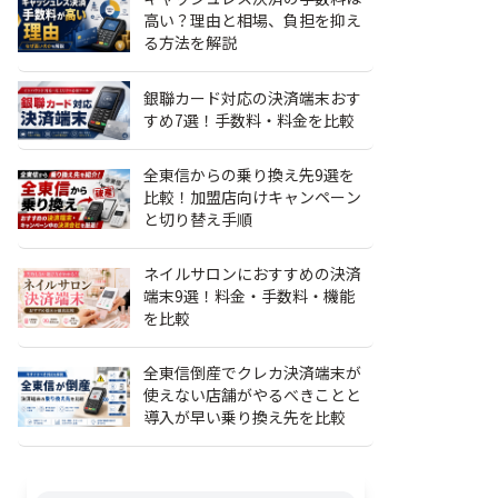
高い？理由と相場、負担を抑え
る方法を解説
銀聯カード対応の決済端末おす
すめ7選！手数料・料金を比較
全東信からの乗り換え先9選を
比較！加盟店向けキャンペーン
と切り替え手順
ORDER
Squareセルフオーダー
楽オーダー
準で導入できる
初期&月額0円/QRコードで
客席タブレットとPOSを一
ネイルサロンにおすすめの決済
文効率をあげる
事前注文/POSレジも無料
体化する飲食店向けオーダ
端末9選！料金・手数料・機能
ステムならCASH
+自動連携
ーシステム
を比較
全東信倒産でクレカ決済端末が
使えない店舗がやるべきことと
導入が早い乗り換え先を比較