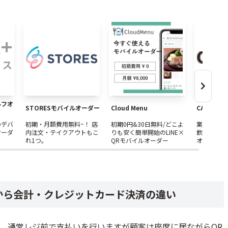
ーダー/タブレットオーダー/店外注文
内・店外、お客様のデバイスからなど様々なオーダーに対応
費用無料~！ 店内注文・テイクアウトもこれ1つ。
どこよりも安く簡単開始のLINE×QRモバイルオーダー
導入できる飲食店の注文効率をあげるオーダーシステムならCASHIER
ルフオ
/QRコードで事前注文/POSレジも無料+自動連携
STORESモバイルオーダー
Cloud Menu
CASHIER 
のデバ
初期・月額費用無料~！ 店
初期0円&30日無料/どこよ
業界最安水
オーダ
内注文・テイクアウトもこ
りも安く簡単開始のLINE×
飲食店の注
で注文・POS・会計まで回せる飲食店システム
れ1つ。
QRモバイルオーダー
オーダーシ
IER
から会計・クレジットカード決済の違い
、通常レジ前で支払いを行いますが顧客は座席に居ながらQR