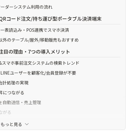
&オーダーシステム利用の流れ
QRコード注文/持ち運び型ポータブル決済端末
ュー表読込み・POS連携でスマホ決済
以外のテーブル/屋外/移動販売もおすすめ
注目の理由・7つの導入メリット
決済&スマホ事前注文システムの検索トレンド
位のLINEユーザーを顧客化/会員登録が不要
な会計処理の実現
上昇につながる
報を自動送信・売上管理
ながる
もっと見る
めテーブルQRコード決済ツール初期/月額/手数料比較6