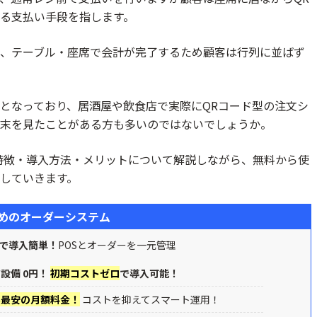
る支払い手段を指します。
/QRコードで事前注文/POSレジも無料+自動連携
、テーブル・座席で会計が完了するため顧客は行列に並ばず
ド&ステッカーで簡単テーブル注文決済
おすすめ無料ポータブル型決済端末初期/月額/手数料比較
となっており、居酒屋や飲食店で実際にQRコード型の注文シ
末を見たことがある方も多いのではないでしょうか。
/月6回入金/POS連携
日返品OK/即時入金/固定費0円/プリンタ内蔵
特徴・導入方法・メリットについて解説しながら、無料から使
日返品OK/即時入金/個人おすすめ/無料POSレジ
していきます。
T提供/初期月額0円/手数料1.98%~※1/30種以上の決済
めのオーダーシステム
0円/持ち運び/プリンタ内蔵/QR/電子マネー/POS連携
水準の手数料/導入費用0円/安心・安全
で導入簡単！
POSとオーダーを一元管理
業日/持ち運びOK/POS・予約も無料
設備 0円！
初期コストゼロ
で導入可能！
料2.30%~/持ち運び可能/プリンター搭載
界最安の月額料金！
コストを抑えてスマート運用！