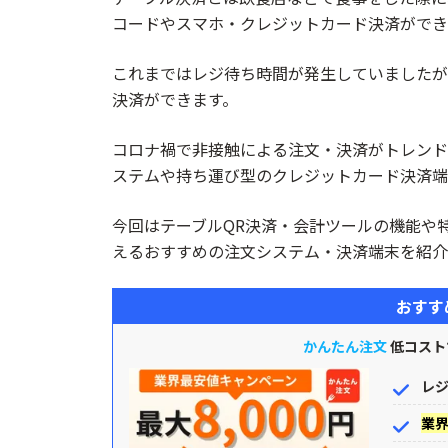
いつでも注文くん
コードやスマホ・クレジットカード決済ができ
Squareセルフオーダー – 初期&月額0円
これまではレジ待ち時間が発生していましたが
PayPayテーブルオーダー – 卓上スタン
決済ができます。
持ち運び式&POS連動/テーブル会計
9選
コロナ禍で非接触による注文・決済がトレンド
ステムや持ち運び型のクレジットカード決済端
Airペイ - 初期/月額0円/振込無料/81種対応
Squareターミナル - 手数料2.5%~/30
今回はテーブルQR決済・会計ツールの機能や
Square リーダー - 手数料2.5%~ /30
えるおすすめの注文システム・決済端末を紹介
stera pack - SMBC GMO PAYMEN
おすす
スマレジ・PAYGATE POS - 今なら端末
JMSおまかせサービス Webプラン - 最安
かんたん注文
低コスト
STORES 決済 - 手数料1.98%~/最短3営
レジ
PayCAS Mobile - マルチ決済端末/手数
業
楽天ペイ ターミナル