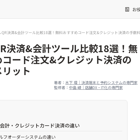
お
ルQR決済&会計ツール比較18選！無料おすすめコード注文&クレジット決済の手数
R決済&会計ツール比較18選！無
めコード注文&クレジット決済の
メリット
著者：
木下 環｜決済端末と予約システムの専門家
監修者：
中島 崚｜店舗DX・IT化の専門家
ら会計・クレジットカード決済の違い
セルフオーダーシステムの違い