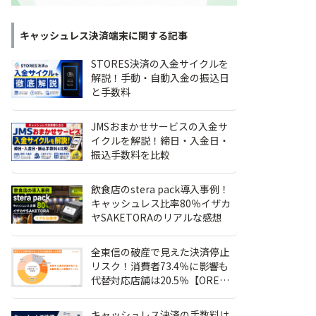
キャッシュレス決済端末
に関する記事
STORES決済の入金サイクルを
解説！手動・自動入金の振込日
と手数料
JMSおまかせサービスの入金サ
イクルを解説！締日・入金日・
振込手数料を比較
飲食店のstera pack導入事例！
キャッシュレス比率80％イザカ
ヤSAKETORAのリアルな感想
全東信の破産で見えた決済停止
リスク！消費者73.4％に影響も
代替対応店舗は20.5％【OREND
独自調査】
キャッシュレス決済の手数料は