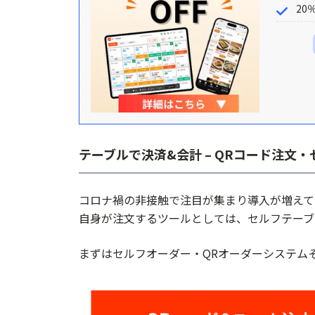
20
ポケットに入れて持ち運べるスマホが
Square スマホでタッチ決済 - 手数料2
料/屋外決済
stera tap - スマホが決済端末に/最短15
Airペイ タッチ - 非接触での支払いに、必要
テーブルで決済&会計 – QRコード注文
コロナ禍の非接触で注目が集まり導入が増えて
自身が注文するツールとしては、セルフテーブ
まずはセルフオーダー・QRオーダーシステム