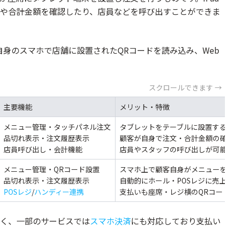
や合計金額を確認したり、店員などを呼び出すことができま
自身のスマホで店舗に設置されたQRコードを読み込み、Web
スクロールできます →
主要機能
メリット・特徴
メニュー管理・タッチパネル注文
タブレットをテーブルに設置する
品切れ表示・注文履歴表示
顧客が自身で注文・合計金額の確
店員呼び出し・会計機能
店員やスタッフの呼び出しが可能
メニュー管理・QRコード設置
スマホ上で顧客自身がメニューを
品切れ表示・注文履歴表示
自動的にホール・POSレジに売上
POSレジ
/
ハンディー連携
支払いも座席・レジ横のQRコー
く、一部のサービスでは
スマホ決済
にも対応しており支払い