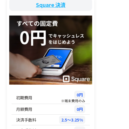
Square 決済
0円
初期費用
※端末費用のみ
月額費用
0円
決済手数料
2.5～3.25%