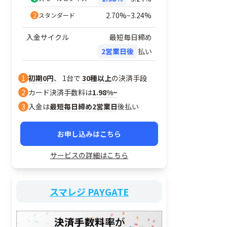
2.70%~3.24%
2
スタンダード
入金サイクル
最短毎日締め
2営業日後
払い
1
初期0円
、 1台で
30種以上
の決済手段
2
カード決済手数料は
1.98%~
3
入金は
最短毎日締め2営業日
後払い
ことで
お申し込みはこちら
認
サービスの詳細はこちら
注文し
が連動
ドで決済
スマレジ PAYGATE