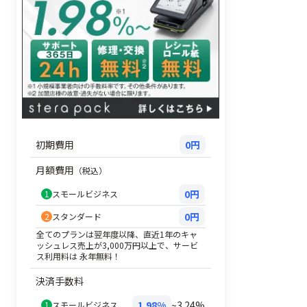
初期費用
0円
月額費用
（税込）
0円
1
スモールビジネス
0円
2
スタンダード
全てのプランは翌年度以降、直近1年のキャ
ッシュレス売上が3,000万円以上で、サービ
ス利用料は 永年無料！
決済手数料
1.98%
~3.24%
1
スモールビジネス