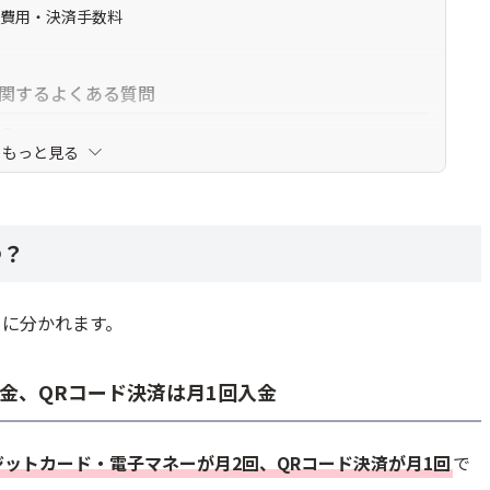
額費用・決済手数料
に関するよくある質問
か？
もっと見る
クルが早いですか？
つ？
とに分かれます。
金、QRコード決済は月1回入金
ジットカード・電子マネーが月2回、QRコード決済が月1回
で