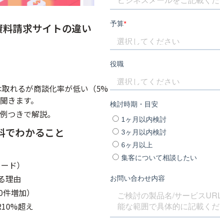
括資料請求サイトの違い
は取れるが商談化率が低い（5%
聞きます。
例つきで解説。
料でわかること
ワード）
きる理由
60件増加）
R10%超え