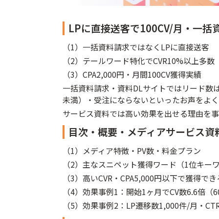
LPに直接送客で100CV/月・一
（1）一括資料請求ではなくLPに直接送客
（2）テールワード特化でCVR10%以上多数
（3）CPA2,000円・月間100CV獲得実績
一括資料請求・資料DLサイトではリード数
未満）・受注にならないといったお声をよく
サービス資料では高い効果を出せる理由を事
目次・概要・メディアサービス資
（1）メディア特徴・PV数・料金プラン
（2）主なスニペット獲得ワード（1位キー
（3）高いCVR・CPA5,000円以下で獲得で
（4）効果事例1：開始1ヶ月でCV数6.6倍（
（5）効果事例2：LP遷移数1,000件/月・CT