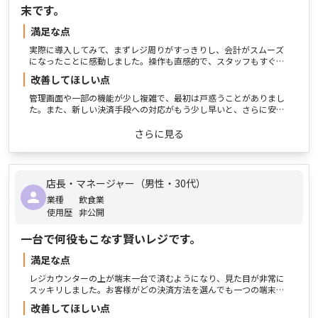
末です。
満足な点
実際に導入してみて、まずレジ周りがすっきりし、会計がスムーズ
になったことに感動しました。操作も直感的で、スタッフもすぐに
使いこなせるようになりましたし、売上管理の機能も充実してい
改善してほしい点
て、日々の業務がとても楽になりました。さらに、サポート体制が
しっかりしているので、何かあった時もすぐに相談できて安心で
管理画面や一部の機能が少し複雑で、最初は戸惑うことがありまし
す。
た。また、新しい決済手段への対応がもう少し早いと、さらに安心
して使い続けられると感じています。それでも、全体的にはstera
packを導入して本当によかったと思っています。
さらに見る
店長・マネージャー（男性・30代）
業種
飲食業
使用歴
非公開
一台で何役もこなす賢いレジです。
満足な点
レジカウンターの上が端末一台で済むようになり、見た目が非常に
スッキリしました。お客様がどの決済方法を選んでも一つの端末で
案内できるので、スタッフの操作もシンプルになり、会計がスムー
改善してほしい点
ズになりました。特にランチタイムの混雑時でも、お客様をお待た