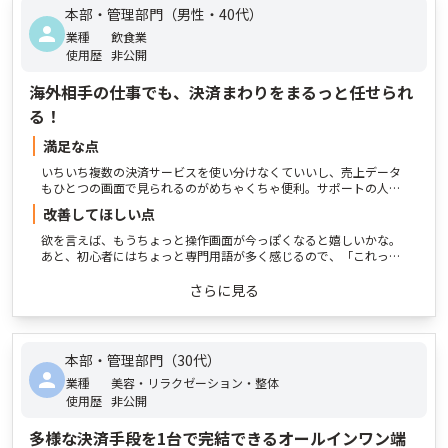
本部・管理部門（男性・40代）
業種
飲食業
使用歴
非公開
海外相手の仕事でも、決済まわりをまるっと任せられ
る！
満足な点
いちいち複数の決済サービスを使い分けなくていいし、売上データ
もひとつの画面で見られるのがめちゃくちゃ便利。サポートの人も
丁寧で、わからないことがあってもちゃんと返事をくれるので、ひ
改善してほしい点
とりでやってる自分としては本当に助かってます。
欲を言えば、もうちょっと操作画面が今っぽくなると嬉しいかな。
あと、初心者にはちょっと専門用語が多く感じるので、「これって
どういう意味？」って思うことが時々ある。もうちょっと噛み砕い
た説明とか、マンガっぽいチュートリアルがあったら嬉しいです。
さらに見る
本部・管理部門（30代）
業種
美容・リラクゼーション・整体
使用歴
非公開
多様な決済手段を1台で完結できるオールインワン端