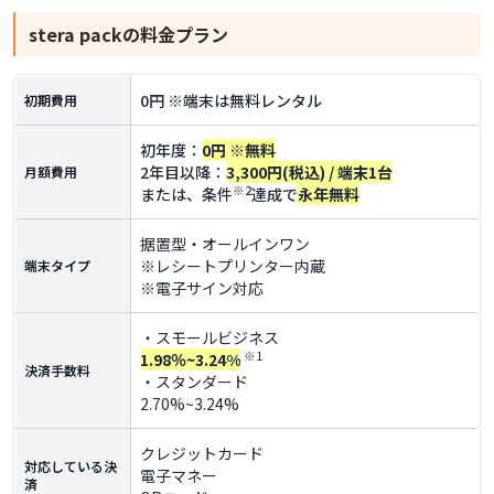
stera pack
の料金プラン
0円 ※端末は無料レンタル
初期費用
初年度：
0円 ※無料
2年目以降：
3,300円(税込) / 端末1台
月額費用
※2
または、条件
達成で
永年無料
据置型・オールインワン
※レシートプリンター内蔵
端末タイプ
※電子サイン対応
・スモールビジネス
※1
1.98％~3.24%
決済手数料
・スタンダード
2.70%
~3.24%
クレジットカード
対応している決
電子マネー
済