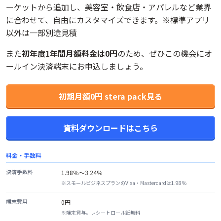
ーケットから追加し、美容室・飲食店・アパレルなど業界
に合わせて、自由にカスタマイズできます。※標準アプリ
以外は一部別途見積
また
初年度1年間月額料金は0円
のため、ぜひこの機会にオ
ールイン決済端末にお申込しましょう。
初期月額0円 stera pack見る
資料ダウンロードはこちら
料金・手数料
決済手数料
1.98％〜3.24％
※
スモールビジネスプランのVisa・Mastercardは1.98％
端末費用
0円
※
端末貸与。レシートロール紙無料