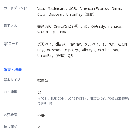
カードブランド
Visa、Mastercard、JCB、American Express、Diners
Club、Discover、UnionPay（銀聯）
電子マネー
交通系IC（Suicaなど9種）、iD、楽天Edy、nanaco、
WAON、QUICPay+
QRコード
楽天ペイ、d払い、PayPay、メルペイ、au PAY、AEON
Pay、Wesmo!、アトカラ、Alipay+、WeChat Pay、
UnionPay（銀聯）QR
端末・機能
端末タイプ
据置型
POS連携
〇
※
POS+、BUSICOM、LORS SYSTEM、NECモバイルPOSと個別契約
で連携可能
必要機器
不要
持ち運び
✕