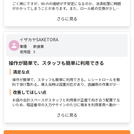
せする時間が短縮されたのは大きなメリットです。
ごく稀にですが、Wi-Fiの接続が不安定になるのか、決済処理に時間
がかかってしまうことがあります。また、ロール紙の交換が少しや
りにくい構造だと感じます。ソフトウェアのアップデートはありが
たいのですが、更新後に若干動作が重くなることがあるため、安定
さらに見る
性の向上を期待したいです。
イザカヤSAKETORA
業種
飲食業
使用歴
5
操作が簡単で、スタッフも簡単に利用できる
満足な点
操作が簡単で、スタッフも簡単に利用できる。レシートロールを無
料で受け取れる。導入当時は設置対応があり、店舗側の作業が少な
かった。1台で複数のキャッシュレス決済を受け付けられる
改善してほしい点
お店の会計スペースがスタッフと利用客が正面で向き合う配置でな
いため、暗証番号の入力やサインのたびに端末を利用客側へ動か
し、操作後に元の位置へ戻す必要があるのが面倒。
さらに見る