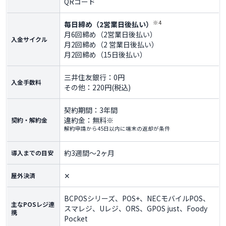
QRコード
※4
毎日締め（2営業日後払い）
月6回締め（2営業日後払い）
入金サイクル
月2回締め（2 営業日後払い）
月2回締め（15日後払い）
三井住友銀行：0円
入金手数料
その他：220円(税込)
契約期間：3年間
違約金：無料※
契約・解約金
解約申請から45日以内に端末の返却が条件
約3週間～2ヶ月
導入までの目安
✕
屋外決済
BCPOSシリーズ、POS+、NECモバイルPOS、
主なPOSレジ連
スマレジ、Uレジ、ORS、GPOS just、Foody
携
Pocket