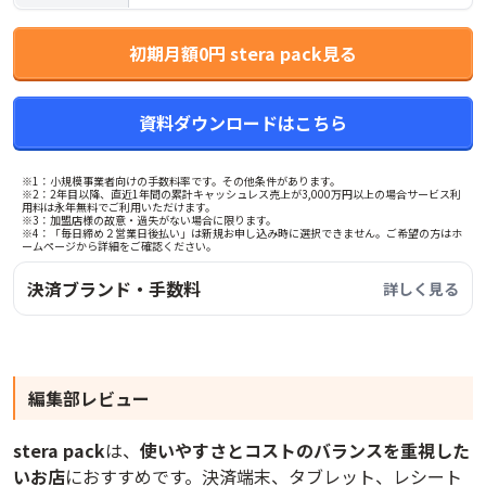
初期月額0円 stera pack見る
資料ダウンロードはこちら
※1：小規模事業者向けの手数料率です。その他条件があります。
※2：2年目以降、直近1年間の累計キャッシュレス売上が3,000万円以上の場合サービス利
用料は永年無料でご利用いただけます。
※3：加盟店様の故意・過失がない場合に限ります。
※4：「毎日締め２営業日後払い」は新規お申し込み時に選択できません。ご希望の方はホ
ームページから詳細をご確認ください。
決済ブランド・手数料
詳しく見る
編集部レビュー
stera pack
は、
使いやすさとコストのバランスを重視した
いお店
におすすめです。決済端末、タブレット、レシート