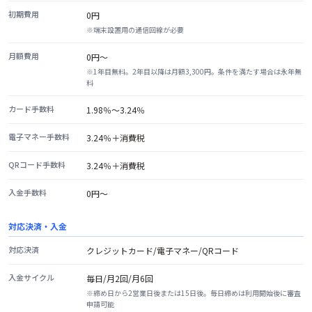
初期費用
0円
※
端末設置用の通信回線が必要
月額費用
0円〜
※
1年目無料。2年目以降は月額3,300円。条件を満たす場合は永年無
料
カード手数料
1.98％〜3.24％
電子マネー手数料
3.24％＋消費税
QRコード手数料
3.24％＋消費税
入金手数料
0円〜
対応決済・入金
対応決済
クレジットカード/電子マネー/QRコード
入金サイクル
毎日/月2回/月6回
※
締め日から2営業日後または15日後。毎日締めは利用開始後に審査
申請可能