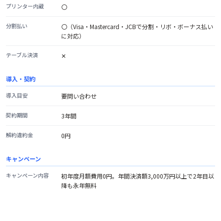
プリンター内蔵
〇
分割払い
〇（Visa・Mastercard・JCBで分割・リボ・ボーナス払い
に対応）
テーブル決済
✕
導入・契約
導入目安
要問い合わせ
契約期間
3年間
解約違約金
0円
キャンペーン
キャンペーン内容
初年度月額費用0円。年間決済額3,000万円以上で2年目以
降も永年無料