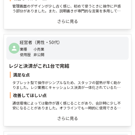
管理画面のデザインが少し古く感じ、初めて使うときに操作に戸惑
う部分がありました。また、説明書きが専門的な言葉を多用してい
るので、初心者向けにもっと平易でわかりやすい案内があれば助か
ります。サポートの対応時間ももう少し長いとありがたいです
さらに見る
経営者（男性・50代）
業種
小売業
使用歴
非公開
レジと決済がこれ1台で完結
満足な点
タブレット型で操作がシンプルなため、スタッフの習熟が早く助か
りました。レジ業務とキャッシュレス決済が一体化されているた
め、業務効率が格段に向上し、お客様を待たせる時間も短縮されま
改善してほしい点
した。また、売上の集計や管理も一括で確認できるので、日々の締
め作業や月次レポート作成がとても楽になりました。見た目もスタ
通信環境によっては動作が遅く感じることがあり、会計時に少し不
イリッシュで店舗の雰囲気に合っています。
安になることがありました。オフラインでも一時的に使用できる仕
組みや、通信が不安定な際の自動切替機能などがあればより安心で
す。また、カスタマイズ性に関して、業種別にもっと柔軟に画面レ
さらに見る
イアウトを設定できると、より業務にフィットすると思います。