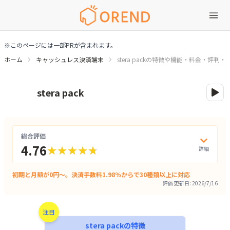
※このページには一部PRが含まれます。
ホーム
キャッシュレス決済端末
stera packの特徴や機能・料金・評判・
stera packの特徴や機能・料金・評判・口コミ
stera pack
総合評価
4.76
詳細評
詳細
★★★★★
★★★★★
初期と月額が0円～。決済手数料1.98％からで30種類以上に対応
評価 更新日:
2026/7/16
注目
stera pack
の特徴