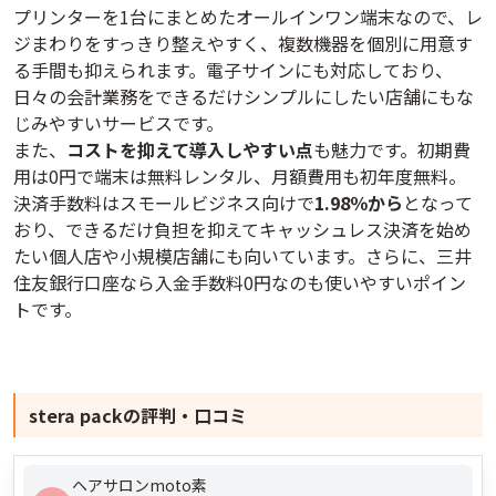
プリンターを1台にまとめたオールインワン端末なので、レ
ジまわりをすっきり整えやすく、複数機器を個別に用意す
る手間も抑えられます。電子サインにも対応しており、
日々の会計業務をできるだけシンプルにしたい店舗にもな
じみやすいサービスです。
また、
コストを抑えて導入しやすい点
も魅力です。初期費
用は0円で端末は無料レンタル、月額費用も初年度無料。
決済手数料はスモールビジネス向けで
1.98％から
となって
おり、できるだけ負担を抑えてキャッシュレス決済を始め
たい個人店や小規模店舗にも向いています。さらに、三井
住友銀行口座なら入金手数料0円なのも使いやすいポイン
トです。
stera pack
の評判・口コミ
ヘアサロンmoto素