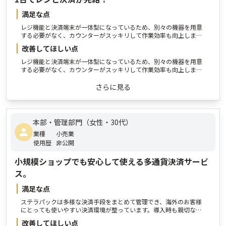
満足な点
レジ機能と決済端末が一体型になっているため、別々の機器を用意
する必要がなく、カウンターがスッキリして作業効率も向上しまし
た。操作画面も分かりやすく、スタッフもすぐに慣れることができ
改善してほしい点
たので、導入後のストレスが少なかったです。お客様からも「会計
が早くて助かる」との声がありました。
レジ機能と決済端末が一体型になっているため、別々の機器を用意
する必要がなく、カウンターがスッキリして作業効率も向上しまし
た。操作画面も分かりやすく、スタッフもすぐに慣れることができ
たので、導入後のストレスが少なかったです。お客様からも「会計
さらに見る
が早くて助かる」との声がありました。
本部・管理部門（女性・30代）
業種
小売業
使用歴
非公開
小規模ショップでも安心して使える多通貨決済サービ
ス。
満足な点
ステラパックは多様な決済手段をまとめて管理でき、海外のお客様
にとっても使いやすい決済環境が整っています。導入時も親切なサ
ポートがあり、操作面で困った時も丁寧に教えてもらえるので初心
改善してほしい点
者でも安心です。売上確認もわかりやすくて便利です。