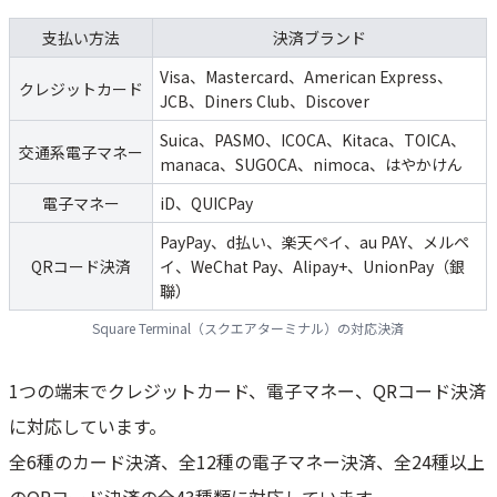
Square Terminalの悪い口コミ｜導入前に知っておくべきデメリット
支払い方法
決済ブランド
【よくある質問】Square Terminalに関するよくある質問
Visa、Mastercard、American Express、
クレジットカード
Square Terminalとスマホを連携できる？
JCB、Diners Club、Discover
Square ターミナルはネット環境なしで使える？オフライン決済は可
能？
Suica、PASMO、ICOCA、Kitaca、TOICA、
交通系電子マネー
manaca、SUGOCA、nimoca、はやかけん
他社の決済端末（Airペイ・STORES決済）と比較！どれがお得？
電子マネー
iD、QUICPay
Square加盟店は資金調達が可能？条件やサービス利用方法
PayPay、d払い、楽天ペイ、au PAY、メルペ
QRコード決済
イ、WeChat Pay、Alipay+、UnionPay（銀
聯）
Square Terminal（スクエアターミナル）の対応決済
1つの端末でクレジットカード、電子マネー、QRコード決済
に対応しています。
全6種のカード決済、全12種の電子マネー決済、全24種以上
のQRコード決済の全43種類に対応しています。