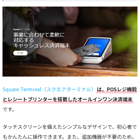
Square Terminalを最安で購入する方法｜どこで買うのが一番お得？
Square Terminalのオンラインストアでの購入手順
Square Terminalは現金決済でもレシート発行できる？
実際の操作手順と使用イメージ
Square Terminalのデメリット・注意点
POSレジ不要なら価格が高い・Squareリーダーで十分
Airペイ・stera packなど無料端末と比較すると初期費用負担が大きい
Square専用で使い方が限定・他アプリ使用不可
Square Terminalと他のSquare決済端末の違い
Square Terminal（スクエアターミナル）
は、POSレジ機能
Square Terminalの初期設定の方法【写真付】
とレシートプリンターを搭載したオールインワン決済端末
Square Terminalのセットアップ｜購入後の初期設定手順
です。
Square Terminalの決済方法｜クレジット・電子マネー・QRコード決済
1. クレジットカード・デビットカード決済
タッチスクリーンを備えたシンプルなデザインで、初心者で
2.電子マネー決済（Suica・PASMO・iD・QUICPay）
もかんたんに操作できます。また、追加機器が不要のため、