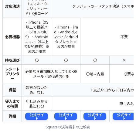
（スマホ・ク
対応決済
クレジットカードタッチ決済（スマホ
レジットカー
ド）QRコード
・iPhone（XS
以上で最新バ
・iPhone・iPa
ージョンのiO
d・Androidス
必要機器
S）・Android
マホ・Android
不要
スマホ（9以上
タブレット※
でNFC搭載）※
お店が用意
お店が用意
持ち運び
〇
〇
〇
×
レシート
必要なら追加購入なしでもOK※
プリンタ
〇端末内蔵
必要な
メール・SMS送信可能
ー
端末がないた
保証
・支払い日から30日以内の返
め、なし
導入まで
申し込みから
申し込み
の時間
最短15分
公式サイ
公式サイ
公式サイ
公式サイ
詳細
ト
ト
ト
ト
Squareの決済端末の比較表