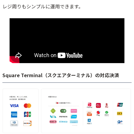
3.QRコード決済（PayPay・楽天ペイなど）
レジ周りもシンプルに運用できます。
Square Terminalのレシートの設定方法
Square Terminalでの返金・キャンセル処理のやり方
端末下部の「お取引」画面を開き返金対象の取引を選択
返金を選択
金額を指定し、返金を実行
Square Terminalの売上管理・顧客管理機能を活用する方法
1.売上管理でできること
2.顧客管理でできること
Square Terminal（スクエアターミナル）の対応決済
Square Terminalのサポート内容｜公式サポート・FAQ・問い合わせ先
Square Terminal専用ハブとは？外部機器との接続と活用方法
Square Terminal専用ハブの役割とは？周辺機器との接続方法
Square Terminal専用ハブを使うべき業種とおすすめの活用シーン
Square Terminalの評判・口コミをチェック！導入する価値はある？
Square Terminalの良い口コミ｜高評価されるポイントとは？