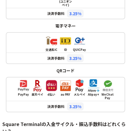
(ユニオン
ペイ)
3.25%
決済手数料
電子マネー
交通系IC
ID
QUICPay
3.25%
決済手数料
QRコード
PayPay
楽天ペイ
d払い
au PAY
メルペイ
Alipay+
WeChat
Pay
3.25%
決済手数料
Square Terminalの入金サイクル・振込手数料はどれくら
い？