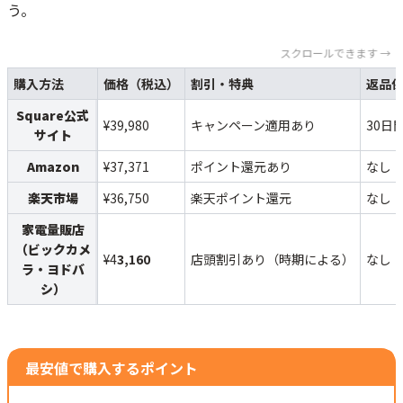
う。
スクロールできます →
購入方法
価格（税込）
割引・特典
返品
Square公式
¥39,980
キャンペーン適用あり
30日
サイト
Amazon
¥37,371
ポイント還元あり
なし
楽天市場
¥36,750
楽天ポイント還元
なし
家電量販店
（ビックカメ
¥4
3,160
店頭割引あり（時期による）
なし
ラ・ヨドバ
シ）
最安値で購入するポイント