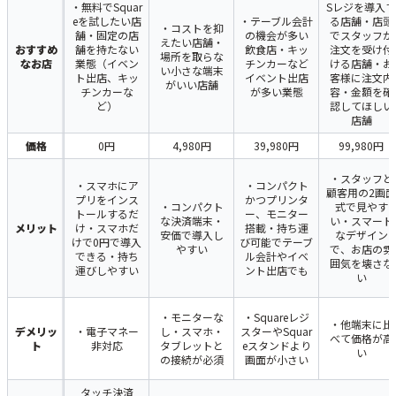
・無料でSquar
Sレジを導入す
eを試したい店
・テーブル会計
る店舗・店頭
・コストを抑
舗・固定の店
の機会が多い
でスタッフが
えたい店舗・
おすすめ
舗を持たない
飲食店・キッ
注文を受け付
場所を取らな
なお店
業態（イベン
チンカーなど
ける店舗・お
い小さな端末
ト出店、キッ
イベント出店
客様に注文内
がいい店舗
チンカーな
が多い業態
容・金額を確
ど）
認してほしい
店舗
価格
0円
4,980円
39,980円
99,980円
・スタッフと
・スマホにア
・コンパクト
顧客用の2画面
プリをインス
かつプリンタ
・コンパクト
式で見やす
トールするだ
ー、モニター
な決済端末・
い・スマート
メリット
け・スマホだ
搭載・持ち運
安価で導入し
なデザイン
けで0円で導入
び可能でテーブ
やすい
で、お店の雰
できる・持ち
ル会計やイベ
囲気を壊さな
運びしやすい
ント出店でも
い
・モニターな
・Squareレジ
・他端末に比
デメリッ
・電子マネー
し・スマホ・
スターやSquar
べて価格が高
ト
非対応
タブレットと
eスタンドより
い
の接続が必須
画面が小さい
タッチ決済