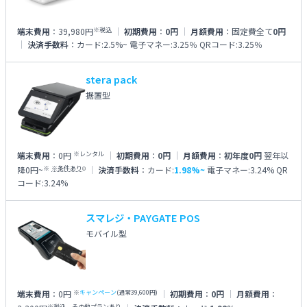
※税込
端末費用
：
39,980円
初期費用
：
0円
月額費用
：
固定費全て
0円
決済手数料
：
カード:2.5%~
電子マネー:3.25％
QRコード:3.25％
stera pack
据置型
※レンタル
端末費用
：
0円
初期費用
：
0円
月額費用
：
初年度0円
翌年以
※
※条件あり
降0円~
決済手数料
：
カード:
1.98%~
電子マネー:3.24%
QR
i
コード:3.24%
スマレジ・PAYGATE POS
モバイル型
※
キャンペーン
(通常39,600円)
端末費用
：
0円
初期費用
：
0円
月額費用
：
※税込、その他プランあり