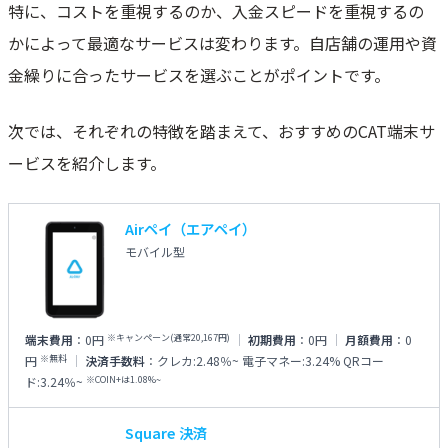
特に、コストを重視するのか、入金スピードを重視するの
かによって最適なサービスは変わります。自店舗の運用や資
金繰りに合ったサービスを選ぶことがポイントです。
次では、それぞれの特徴を踏まえて、おすすめのCAT端末サ
ービスを紹介します。
Airペイ（エアペイ）
モバイル型
※キャンペーン(通常20,167円)
端末費用
：
0円
初期費用
：
0円
月額費用
：
0
※無料
円
決済手数料
：
クレカ:2.48％~
電子マネー:3.24%
QRコー
※COIN+は1.08%~
ド:3.24％~
Square 決済