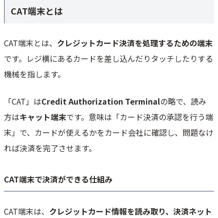
CAT端末とは
ポータブル型CAT端末
スマホ・タブレット型CAT端末
CAT端末とは、
クレジットカード決済を処理するための端末
CAT端末のメリット
です。レジ横にあるカードを差し込んだりタッチしたりする
キャッシュレス対応による売上向上
会計業務の効率化
機械を指します。
CAT端末のデメリット
「CAT」は
Credit Authorization Terminal
の略で、読み
導入コストや手数料がかかる
方は
キャット端末
です。意味は「カード決済の承認を行う端
CAT端末の費用相場
末」で、カードが使えるかをカード会社に確認し、問題なけ
導入にかかる総額の目安（初期費用＋月額＋手数料）
無料で使えるケース
れば決済を完了させます。
CAT端末の選び方
どこで使うか（レジ固定か持ち運びか）で選ぶ
CAT端末で決済ができる仕組み
入金サイクルと資金繰りで選ぶ
POSレジと連携するか単体で使うか
CAT端末は、
クレジットカード情報を読み取り、決済ネット