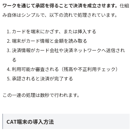
おすすめのCAT端末サービス
ワークを通じて承認を得ることで決済を成立させます。
仕組
Airペイ - 初期/月額0円/振込無料/81種対応/月6回入金/POS連携
み自体はシンプルで、以下の流れで処理されています。
Squareターミナル - 手数料2.5%~/30日返品OK/即時入金/固定費0円/プ
リンタ内蔵
カードを端末にかざす、または挿入する
Square リーダー - 手数料2.5%~ /30日返品OK/即時入金/個人おすすめ/
無料POSレジ
端末がカード情報と金額を読み取る
stera pack - SMBC GMO PAYMENT提供/初期月額0円/手数料
1.98%~※1/30種以上の決済
決済情報がカード会社や決済ネットワークへ送信され
スマレジ・PAYGATE POS - 今なら端末0円/持ち運び/プリンタ内蔵/QR/
る
電子マネー/POS連携
利用可能か審査される（残高や不正利用チェック）
JMSおまかせサービス Webプラン - 最安水準の手数料/導入費用0円/安
心・安全
承認されると決済が完了する
STORES 決済 - 手数料1.98%~/最短3営業日/持ち運びOK/POS・予約も
無料
この一連の処理は数秒で行われます。
PayCAS Mobile - マルチ決済端末/手数料2.30%~/持ち運び可能/プリンタ
ー搭載
楽天ペイ ターミナル
CAT端末に関するよくある質問
CAT端末の導入方法
個人事業主でも導入できる？