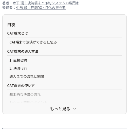
著者：
木下 環｜決済端末と予約システムの専門家
監修者：
中島 崚｜店舗DX・IT化の専門家
目次
CAT端末とは
CAT端末で決済ができる仕組み
CAT端末の導入方法
1. 直接契約
2. 決済代行
導入までの流れと期間
CAT端末の使い方
基本的な決済の流れ
レシート管理のポイント
もっと見る
トラブル時の対応
CAT端末の種類
据置型CAT端末