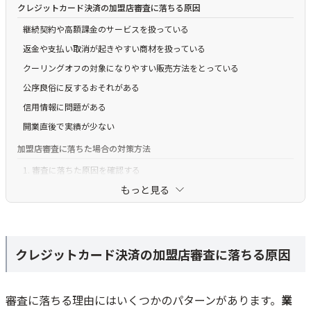
クレジットカード決済の加盟店審査に落ちる原因
継続契約や高額課金のサービスを扱っている
返金や支払い取消が起きやすい商材を扱っている
クーリングオフの対象になりやすい販売方法をとっている
公序良俗に反するおそれがある
信用情報に問題がある
開業直後で実績が少ない
加盟店審査に落ちた場合の対策方法
1. 審査に落ちた原因を確認する
もっと見る
2. 原因に応じて申請内容や販売ページを見直す
3. 修正後に再申請する
4. 別の決済代行会社も検討する
そもそもクレジットカード決済の加盟店審査とは？
クレジットカード決済の加盟店審査に落ちる原因
ECサイトの加盟店審査の主な内容
実店舗の加盟店審査の主な内容
審査に落ちる理由にはいくつかのパターンがあります。
業
クレジットカードの加盟店審査にかかる時間