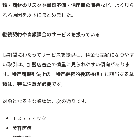
種・商材のリスク
や
書類不備・信用面の問題
など、よく見ら
クレジットカードの加盟店審査の前に準備すべきこと
れる原因を以下にまとめました。
必要書類の準備
必要な許認可の取得
継続契約や高額課金のサービスを扱っている
Webサイトの整備
（ECの場合）特定商取引法に基づく表記の掲載
長期間にわたってサービスを提供し、料金も高額になりやす
（ECの場合）ECサイトとカート機能
い取引は、加盟店審査で慎重に見られやすい傾向がありま
クレジットカード決済導入の契約方式
カード会社との直接契約
す。
特定商取引法上の「特定継続的役務提供」に該当する業
決済代行会社を利用した契約
種は、特に注意が必要です。
クレジットカードの加盟店審査に関するよくある質問
対象となる主な業種は、次の通りです。
クレジットカード決済の加盟店審査に落ちたら、再申請はできる？
加盟店審査に落ちた原因は教えてもらえる？調べる方法はある？
エステティック
審査に通りやすい決済代行会社はある？
別の会社で再申請するときの注意点は？
美容医療
個人事業主でもクレジットカード決済を導入できる？