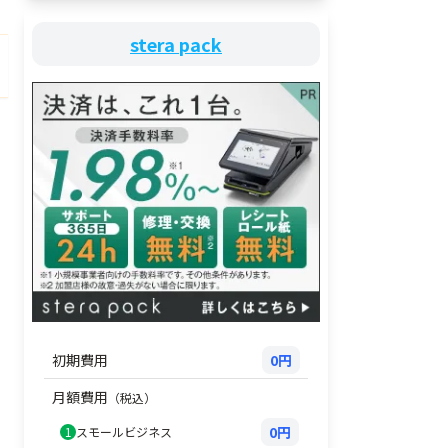
stera pack
用
入金サイクル
対応決済
対応カード
クレジットカー
Visa、Mastercard、JCB
ド/電子マネ
Express、Diners Club、D
月1回〜6回
ー/QRコード
UnionPay（銀聯）
クレジットカー
Visa、Mastercard、JCB
ド/電子マネ
Express、Diners Club、D
即時入金
ー/QRコード
UnionPay（銀聯）
初期費用
0円
クレジットカー
Visa、Mastercard、JCB
ド/電子マネ
Express、Diners Club、D
即時入金
月額費用
（税込）
ー/QRコード
UnionPay（銀聯）
0円
1
スモールビジネス