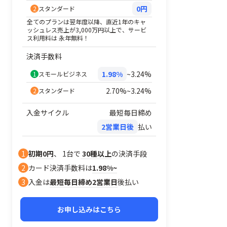
クレジットカー
Visa、Mastercard、JCB
0円
2
スタンダード
ド/電子マネ
Express、Diners Club、D
月1回／月2回
ー/QRコード
UnionPay（銀聯）
全てのプランは翌年度以降、直近1年のキャ
ッシュレス売上が3,000万円以上で、サービ
ス利用料は 永年無料！
クレジットカー
Visa、Mastercard、JCB
ド/電子マネ
Express、Diners Club、D
月2回／月6回
決済手数料
ー/QRコード
UnionPay（銀聯）
1.98%
~3.24%
1
スモールビジネス
クレジットカー
Visa、Mastercard、JCB
2.70%~3.24%
2
スタンダード
ド/電子マネ
翌々日〜／月1回
Express、Diners Club、D
ー/QRコード
入金サイクル
最短毎日締め
クレジットカー
Visa、Mastercard、JCB
2営業日後
払い
ド/電子マネ
Express、Diners Club、D
円〜
月2回
ー/QRコード
UnionPay（銀聯）
1
初期0円
、 1台で
30種以上
の決済手段
クレジットカー
2
カード決済手数料は
1.98%~
Visa、Mastercard、JCB
ド/電子マネ
月1/2回
Express、Diners Club、D
3
入金は
最短毎日締め2営業日
後払い
ー/QRコード
お申し込みはこちら