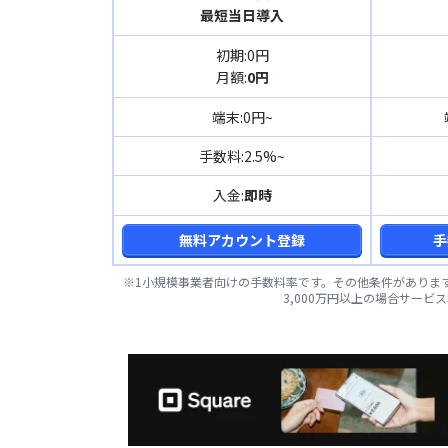
最短当日導入
初期:0円
月額:
0円
端末:0円~
手数料:2.5%~
入金:
即時
無料アカウント登録
手
※1小規模事業者向けの手数料率です。その他条件があります
3,000万円以上の場合サー