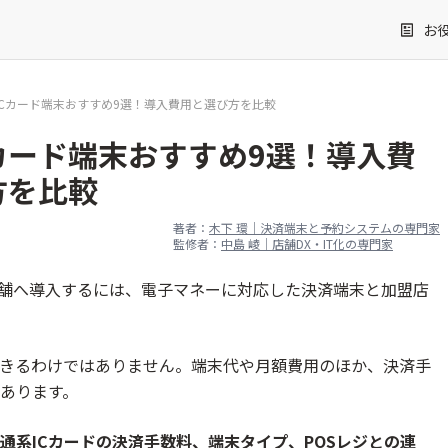
お
ICカード端末おすすめ9選！導入費用と選び方を比較
カード端末おすすめ9選！導入費
方を比較
著者：
木下 環｜決済端末と予約システムの専門家
監修者：
中島 崚｜店舗DX・IT化の専門家
済を店舗へ導入するには、電子マネーに対応した決済端末と加盟店
きるわけではありません。端末代や月額費用のほか、決済手
あります。
通系ICカードの決済手数料、端末タイプ、POSレジとの連