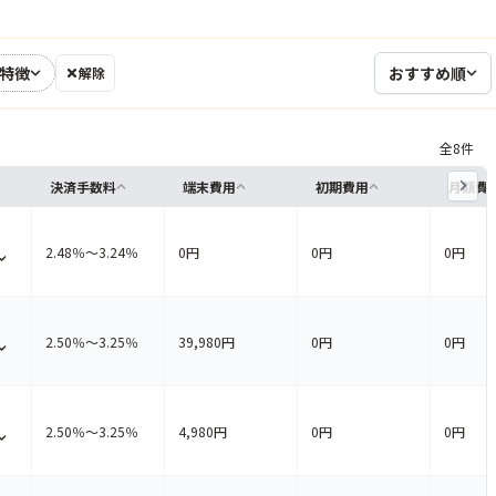
末
特徴
おすすめ順
解除
全
8
件
決済手数料
端末費用
初期費用
月額費
ですか
2.48％〜3.24％
0円
0円
0円
すか
を見る
ますか
2.50％〜3.25％
39,980円
0円
0円
を見る
か
2.50％〜3.25％
4,980円
0円
0円
を見る