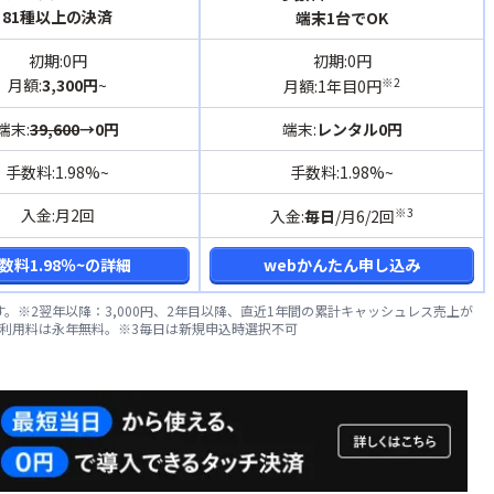
81種以上の決済
端末1台でOK
初期:0円
初期:0円
※2
月額:
3,300円
~
月額:1年目0円
端末:
39,600
→0円
端末:
レンタル0円
手数料:1.98%~
手数料:1.98%~
※3
入金:月2回
入金:
毎日
/月6/2回
数料1.98％~の詳細
webかんたん申し込み
。※2翌年以降：3,000円、2年目以降、直近1年間の累計キャッシュレス売上が
ビス利用料は永年無料。※3毎日は新規申込時選択不可