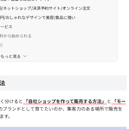
期0円/ネットショップ/決済予約サイト/オンライン注文
期0円/おしゃれなデザインで美容/食品に強い
サービス
を無料から始められる
盤
大級マーケット
もっと見る
ーケット
できるショップ販売
法
出店できるECモール
く分けると
「自社ショップを作って販売する方法」
と
「モー
のブランドとして育てたいのか、集客力のある場所で販売を
ます。