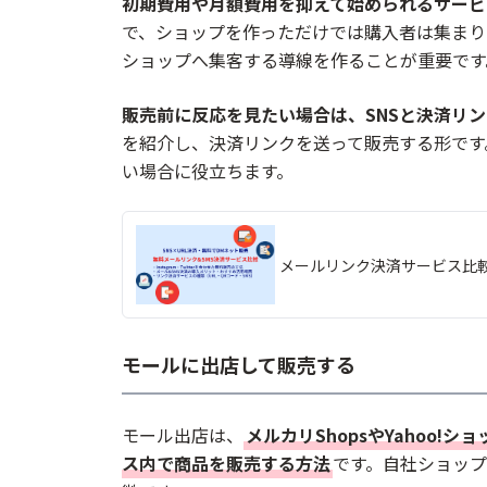
初期費用や月額費用を抑えて始められるサービ
で、ショップを作っただけでは購入者は集まり
手数料や送料を考えないと利益が残りにく
ショップへ集客する導線を作ることが重要です
問い合わせや返品対応のルールを決めてお
集客をサービス任せにしない
販売前に反応を見たい場合は、SNSと決済リ
を紹介し、決済リンクを送って販売する形です
まとめ
い場合に役立ちます。
よくある質問
個人でもネットショップは開業できますか
無料で始められるネットショップサービス
メールリンク決済サービス比
BASEとSTORESはどちらを選ぶべきです
ネットショップ開業にかかる費用はいくら
モールに出店して販売する
ネットショップを作っても売れないときは
モール出店は、
メルカリShopsやYahoo!
ス内で商品を販売する方法
です。自社ショッ