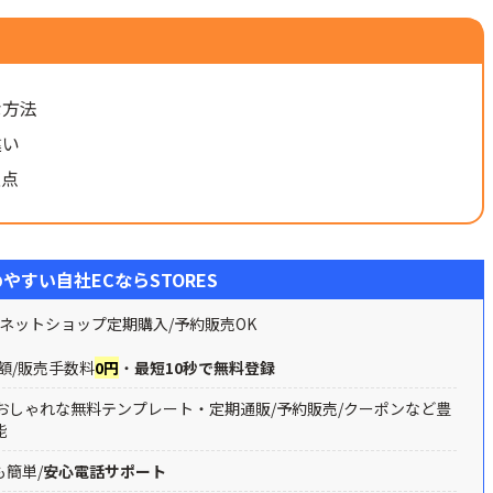
な方法
違い
意点
やすい自社ECならSTORES
ネットショップ定期購入/予約販売OK
額/販売手数料
0円
・
最短10秒で無料登録
おしゃれな無料テンプレート・定期通販/予約販売/クーポンなど豊
能
も簡単/
安心電話サポート