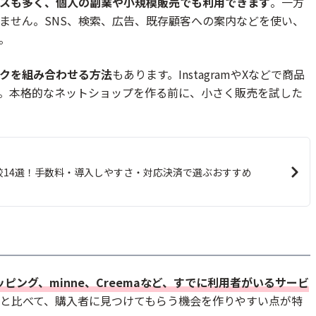
スも多く、個人の副業や小規模販売でも利用できます
。一方
ません。SNS、検索、広告、既存顧客への案内などを使い、
い
。
く
ンクを組み合わせる方法
もあります。InstagramやXなどで商品
。本格的なネットショップを作る前に、小さく販売を試した
？
はありますか？
較14選！手数料・導入しやすさ・対応決済で選ぶおすすめ
か？
ですか？
何を見直すべきですか？
ショッピング、minne、Creemaなど、すでに利用者がいるサービ
プと比べて、購入者に見つけてもらう機会を作りやすい点が特