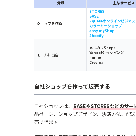
法的手続きと必要な許可を確認する
分類
主なサービス
STORES
商品ページを作成する
BASE
Squareオンラインビジネス
決済方法と配送方法を設定する
ショップを作る
カラーミーショップ
easy myShop
テスト購入をして公開する
Shopify
SNSや検索から集客を始める
メルカリShops
個人でネットショップを開業するメリ
Yahoo!ショッピング
モールに出店
minne
Creema
初期費用を抑えて始められる
実店舗を持たずに販売できる
自分の商品やブランドを直接販売できる
自社ショップを作って販売する
副業や小規模事業として始められる
全国・海外に向けて販売できる
自社ショップは、
BASEやSTORESなどの
品ページ、ショップデザイン、決済方法、配送
個人でネットショップを開業する際の
売できます。
特定商取引法に基づく表記が必要になる
商品によっては許可や資格が必要になる