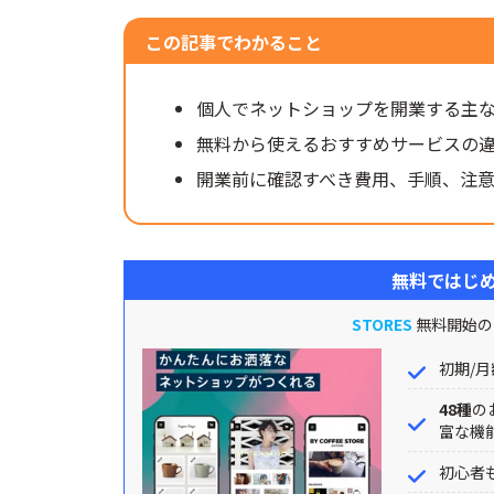
この記事でわかること
個人でネットショップを開業する主
無料から使えるおすすめサービスの
開業前に確認すべき費用、手順、注
無料ではじめ
STORES
無料開始の
初期/月
48種
の
富な機
初心者