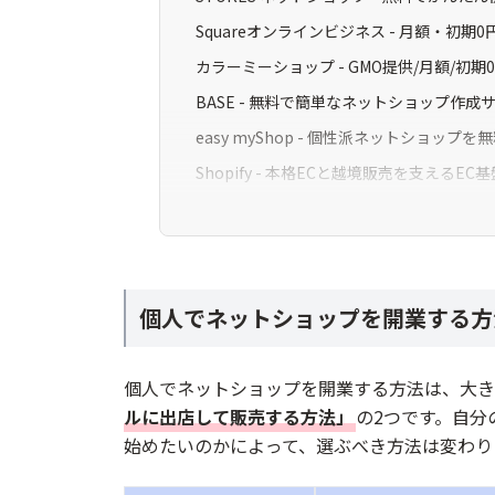
Squareオンラインビジネス - 月額・初
カラーミーショップ - GMO提供/月額/初
BASE - 無料で簡単なネットショップ作成
easy myShop - 個性派ネットショップ
Shopify - 本格ECと越境販売を支えるEC基
minne - ハンドメイド販売に強い国内最
Creema - 作品販売に強いハンドメイドマ
メルカリShops - メルカリ内で無料出店
個人でネットショップを開業する方
Yahoo！ショッピング - 集客力を借りて
個人でネットショップを開業する手順
個人でネットショップを開業する方法は、大き
販売する商品とターゲットを決める
ルに出店して販売する方法」
の2つです。自分
必要な情報や素材を準備する
始めたいのかによって、選ぶべき方法は変わり
ネットショップ開業サービスを選ぶ