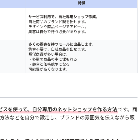
特徴
サービス利用で、自社専用ショップ作成。
自社商品のブランド観を出せます。
デザインや商品ページでアピール。
集客は自分で行う必要があります。
多くの顧客を持つモールに出品します。
集客不要で、自社商品を出せます。
ット
類似商品が多い場合は、
・多数の商品の中に埋もれる
・競合と価格競争になる
可能性が高くなります。
サービスを使って、自分専用のネットショップを作る方法
です。商
方法などを自分で設定し、ブランドの雰囲気を伝えながら販
注意点