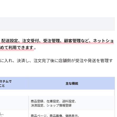
特化/平均売上成長率354%/フォーム一体型LP
、配送設定、注文受付、受注管理、顧客管理など、ネットショ
めて利用できます
。
に入れ、決済し、注文完了後に店舗側が受注や発送を管理す
ステムで
主な機能
こと
点
商品登録、在庫設定、送料設定、
決済設定、ショップ情報登録
ある
し、
商品ページ、商品画像、価格表示、