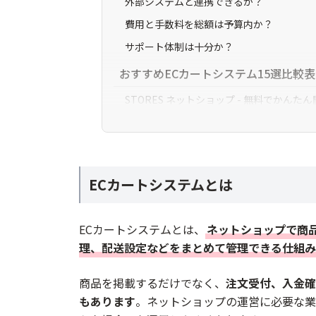
外部システムと連携できるか？
費用と手数料を総額は予算内か？
サポート体制は十分か？
おすすめECカートシステム15選比較表
STORES ネットショップ - 無料でかん
おちゃのこネット - 初期費用無料の簡単E
easy myShop - 個性派ネットショップ
Shopify - 本格ECと越境販売を支えるEC基
ECカートシステムとは
makeshop - 手数料0円/限定20日無
Squareオンラインビジネス - 月額・初
ECカートシステムとは、
ネットショップで商
カラーミーショップ - GMO提供/月額/初
理、配送設定などをまとめて管理できる仕組み
BASE - 無料で簡単なネットショップ作成
futureshop
商品を掲載するだけでなく、
注文受付、入金確
もあります
。ネットショップの運営に必要な業
Ｅストアーショップサーブ