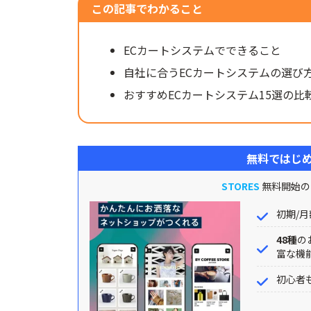
この記事でわかること
ECカートシステムでできること
自社に合うECカートシステムの選び
おすすめECカートシステム15選の比
無料ではじめ
STORES
無料開始の
初期/月
48種
の
富な機
初心者