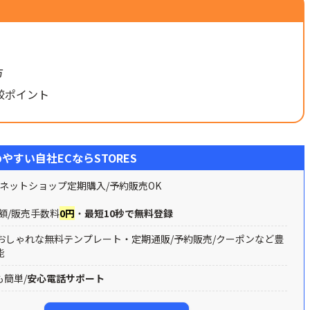
方
較ポイント
やすい自社ECならSTORES
ネットショップ定期購入/予約販売OK
額/販売手数料
0円
・
最短10秒で無料登録
おしゃれな無料テンプレート・定期通販/予約販売/クーポンなど豊
能
も簡単/
安心電話サポート