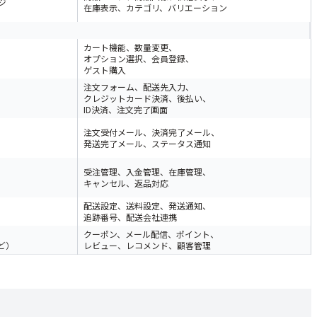
ジ
在庫表示、カテゴリ、バリエーション
カート機能、数量変更、
オプション選択、会員登録、
ゲスト購入
注文フォーム、配送先入力、
クレジットカード決済、後払い、
サービスは同じですか？
ID決済、注文完了画面
ップを運営できますか？
注文受付メール、決済完了メール、
発送完了メール、ステータス通知
違いますか？
受注管理、入金管理、在庫管理、
システムはありますか？
キャンセル、返品対応
？
配送設定、送料設定、発送通知、
追跡番号、配送会社連携
クーポン、メール配信、ポイント、
ど）
レビュー、レコメンド、顧客管理