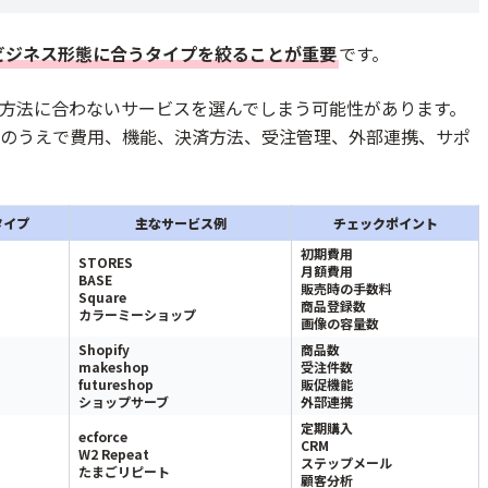
ビジネス形態に合うタイプを絞ることが重要
です。
方法に合わないサービスを選んでしまう可能性があります。
のうえで費用、機能、決済方法、受注管理、外部連携、サポ
タイプ
主なサービス例
チェックポイント
初期費用
STORES
月額費用
BASE
販売時の手数料
Square
商品登録数
カラーミーショップ
画像の容量数
Shopify
商品数
makeshop
受注件数
futureshop
販促機能
ショップサーブ
外部連携
定期購入
ecforce
CRM
W2 Repeat
ステップメール
たまごリピート
顧客分析