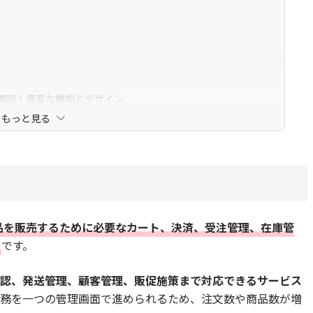
たん開設！豊富な機能とデザイン
もっと見る
C構築サービス
を無料から始められる
盤
料/流通額&機能数1位/テイクアウト&デリバリー受付
期0円/ネットショップ/決済予約サイト/オンライン注文
品を販売するために必要なカート、決済、受注管理、在庫管
期0円/おしゃれなデザインで美容/食品に強い
です。
サービス
認、発送管理、顧客管理、販促施策まで対応できるサービス
務を一つの管理画面で進められるため、注文数や商品数が増