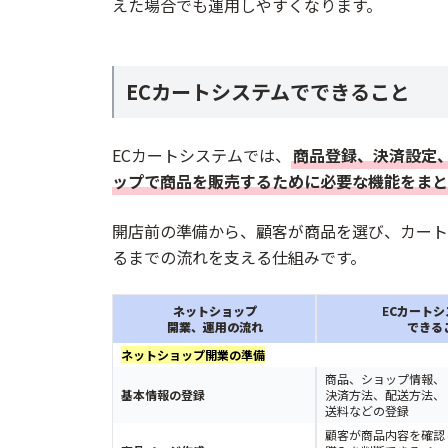
えた場合でも運用しやすくなります。
EC-CUBE
ecforce
W2 Repeat - D2C/サブスク/定期通販
ECカートシステムでできること
スマレジ・ECリピート
たまごリピート
ECカートシステムでは、
商品登録、決済設定
ECカートシステムを導入するメリット
ップで商品を販売するために必要な機能をまと
受注・決済・配送業務を効率化できる
開店前の準備から、顧客が商品を選び、カート
顧客に合う決済方法を用意できる
るまでの流れを支える仕組みです。
販促・リピート施策を実行できる
ネットショップ
ネットショップ運営を一元管理できる
E
Cカートシ
開業、運用の流れ
できる
ECカートシステムを導入する時の注意
ネットショップ開業の準備
商品、ショップ情報、
月額費用や手数料が発生する
基本情報の登録
決済方法、配送方法、
送料などの登録
サービスによって機能やデザインに制限が
顧客が商品内容を確認