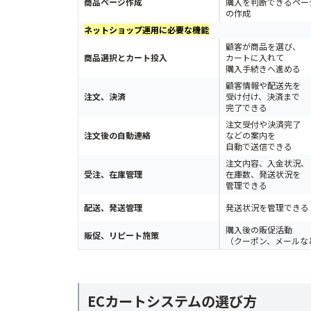
別システムへの移行には手間がかかる
商品ページ作成
購入を判断できるペー
の作成
運用体制を整えないと活用しきれない
ネットショップ運用に必要な機能
顧客が商品を選び、
まとめ
商品選択とカート投入
カートに入れて
購入手続きへ進める
よくある質問
顧客情報や配送先を
注文、決済
受け付け、決済まで
ECカートシステムとネットショップ作成
完了できる
注文受付や決済完了
無料のECカートシステムでもネットショ
注文後の自動連絡
などの案内を
自動で送信できる
ECカートシステムとECパッケージは何が
注文内容、入金状況、
定期購入やサブスクに対応したECカート
受注、在庫管理
在庫数、発送状況を
管理できる
WordPressにカート機能を追加できますか
配送、発送管理
発送状況を管理できる
購入後の販促活動
販促、リピート施策
（クーポン、メールな
ECカートシステムの選び方