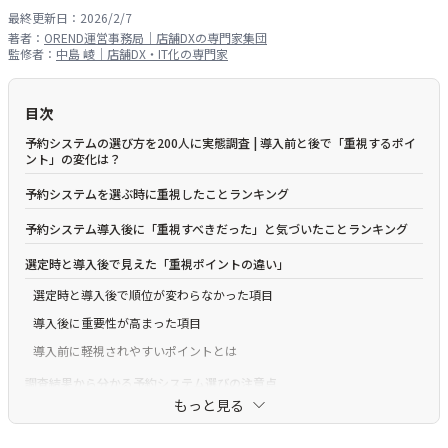
最終更新日：
2026/2/7
著者：
OREND運営事務局｜店舗DXの専門家集団
監修者：
中島 崚｜店舗DX・IT化の専門家
目次
予約システムの選び方を200人に実態調査 | 導入前と後で「重視するポイ
ント」の変化は？
予約システムを選ぶ時に重視したことランキング
予約システム導入後に「重視すべきだった」と気づいたことランキング
選定時と導入後で見えた「重視ポイントの違い」
選定時と導入後で順位が変わらなかった項目
導入後に重要性が高まった項目
導入前に軽視されやすいポイントとは
調査結果から分かる予約システム選びの注意点
もっと見る
操作性は「導入担当者以外」も基準にする
費用は初期費用だけでなく運用コストを見る