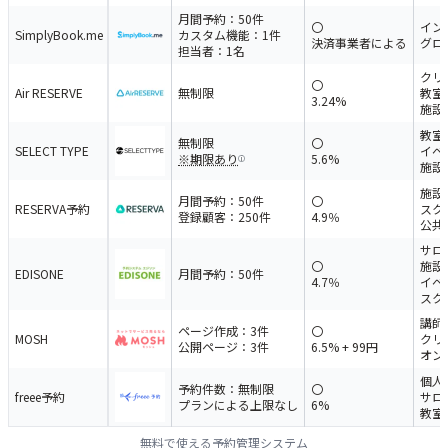
月間予約：50件
〇
イン
SimplyBook.me
カスタム機能：1件
決済事業者による
グロ
担当者：1名
クリ
〇
Air RESERVE
無制限
教室
3.24%
施設
教室
無制限
〇
SELECT TYPE
イベ
※期限あり
5.6%
i
施設
施設
月間予約：50件
〇
RESERVA予約
スク
登録顧客：250件
4.9％
公共
サロ
〇
施設
EDISONE
月間予約：50件
4.7％
イベ
スク
講師
ページ作成：3件
〇
MOSH
クリ
公開ページ：3件
6.5% + 99円
オン
個人
予約件数：無制限
〇
freee予約
サロ
プランによる上限なし
6%
教室
無料で使える予約管理システム