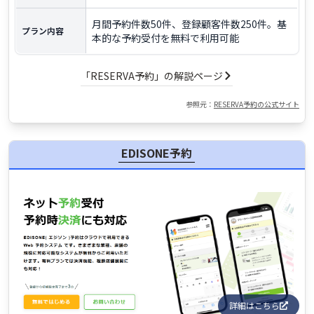
月間予約件数50件、登録顧客件数250件。基
プラン内容
本的な予約受付を無料で利用可能
「RESERVA予約」の解説ページ
参照元：
RESERVA予約
の公式サイト
EDISONE予約
詳細はこちら