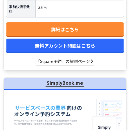
事前決済手数
3.6%
料
詳細はこちら
無料アカウント開設はこちら
「Square予約」の解説ページ
SimplyBook.me