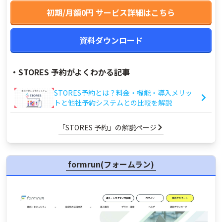
初期/月額0円 サービス詳細はこちら
資料ダウンロード
・
STORES 予約がよくわかる記事
STORES予約とは？料金・機能・導入メリッ
トと他社予約システムとの比較を解説
「STORES 予約」の解説ページ
formrun(フォームラン)