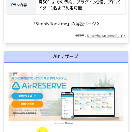
月50件までの予約、プラグイン1個、プロバ
プラン内容
イダー1名まで利用可能
「SimplyBook.me」の解説ページ
参照元：
SimplyBook.me
の公式サイト
Airリザーブ