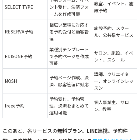
教室、イベント、施
SELECT TYPE
ント受付、決済フォ
設予約
ームを作成可能
幅広い業種に対応す
施設予約、スクー
RESERVA予約
る予約受付と顧客管
ル、公共系サービス
理
業種別テンプレート
サロン、施設、イベ
EDISONE予約
で予約ページを作成
ント、スクール
可能
講師、クリエイタ
予約ページ作成、決
MOSH
ー、オンラインレッ
済、顧客管理に対応
スン
予約受付、予約管
個人事業主、サロ
freee予約
理、決済をまとめて
ン、教室
運用可能
このあと、各サービスの
無料プラン、LINE連携、予約件