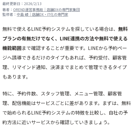
最終更新日：
2026/2/13
著者：
OREND運営事務局｜店舗DXの専門家集団
監修者：
中島 崚｜店舗DX・IT化の専門家
無料で使えるLINE予約システムを探している場合は、
無料
プランの有無だけでなく、LINE連携の方法や無料で使える
機能範囲
まで確認することが重要です。LINEから予約ペー
ジへ誘導できるだけのタイプもあれば、予約受付、顧客管
理、リマインド通知、決済までまとめて管理できるタイプ
もあります。
特に、予約件数、スタッフ管理、メニュー管理、顧客管
理、配信機能はサービスごとに差があります。まずは、無料
で始められるLINE予約システムの特徴を比較し、自社の予
約方法に近いサービスから確認していきましょう。