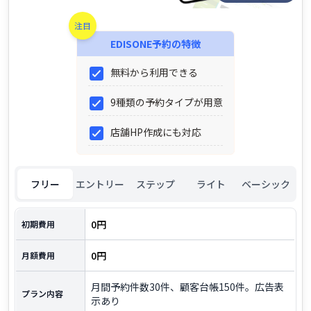
注目
EDISONE予約
の特徴
無料から利用できる
9種類の予約タイプが用意
店舗HP作成にも対応
フリー
エントリー
ステップ
ライト
ベーシック
0円
初期費用
0円
月額費用
月間予約件数30件、顧客台帳150件。広告表
プラン内容
示あり