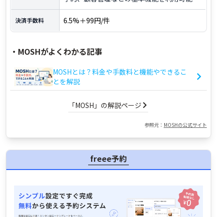
6.5%＋99円/件
決済手数料
・
MOSHがよくわかる記事
MOSHとは？料金や手数料と機能やできるこ
とを解説
「MOSH」の解説ページ
参照元：
MOSH
の公式サイト
freee予約