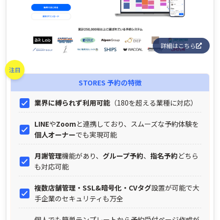
詳細はこちら
注目
STORES 予約
の特徴
業界に縛られず利用可能
（180を超える業種に対応）
LINE
や
Zoom
と連携しており、スムーズな予約体験を
個人オーナー
でも実現可能
月謝管理
機能があり、
グループ予約
、
指名予約
どちら
も対応可能
複数店舗管理・SSL&暗号化・CVタグ
設置が可能で大
手企業のセキュリティも万全
個人でも簡単テンプレートから予約受付ページ作成が