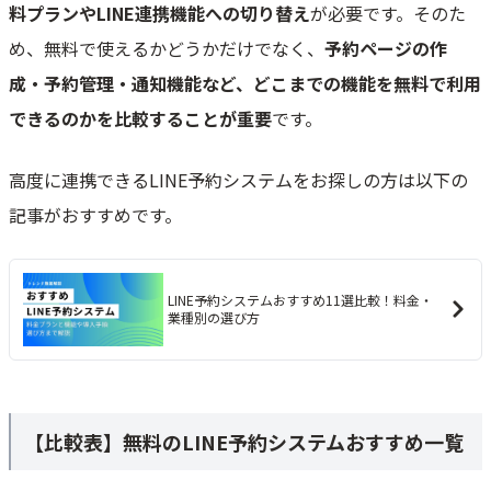
料プランやLINE連携機能への切り替え
が必要です。そのた
決済・指名予約・詳細分析は有料になる場合がある
め、無料で使えるかどうかだけでなく、
予約ページの作
サポート範囲が限定されることがある
成・予約管理・通知機能など、どこまでの機能を無料で利用
まとめ｜LINE予約システムは無料で試し、自店舗に合う形へ拡張しよう
できるのかを比較することが重要
です。
よくある質問
LINE予約システムは完全無料で使えますか？
高度に連携できるLINE予約システムをお探しの方は以下の
LINE公式アカウントだけで予約受付はできますか？
記事がおすすめです。
無料プランでどこまで予約管理できますか？
LINE予約システムは無料で自作できますか？
有料プランへ切り替える目安はありますか？
LINE予約システムおすすめ11選比較！料金・
業種別の選び方
【比較表】無料のLINE予約システムおすすめ一覧