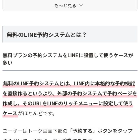
済/自動キャンセル料徴収
もっと見る
SimplyBook.me
Airリザーブ
SELECT TYPE
無料のLINE予約システムとは？
RESERVA予約
EDISONE予約 - 業種に合わせて無料から使える予約システム
無料プランの予約システムをLINEに設置して使うケースが
MOSH
多い
freee予約 - スマホで無料から始められる予約管理システム
LINE予約システムの予約受付の流れ
無料のLINE予約システムとは、LINE内に本格的な予約機能
利用者側の流れ
を直接作るというより、外部の予約システムで予約ページを
店舗側の流れ
作成し、そのURLをLINEのリッチメニューに設定して使う
無料のLINE予約システムの選び方｜比較ポイント
ケース
がほとんどです。
月間予約件数の上限
スタッフ登録数やメニュー登録数の制限
ユーザーはトーク画面下部の
「予約する」ボタン
をタップ
LINE通知・リマインド機能の有無