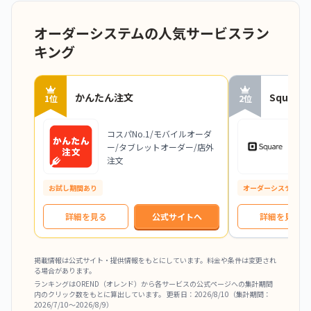
オーダーシステムの人気サービスラン
キング
かんたん注文
Squar
1位
2位
コスパNo.1/モバイルオーダ
初
ー/タブレットオーダー/店外
前
注文
連
お試し期間あり
オーダーシステム
詳細を見る
公式サイトへ
詳細を見る
掲載情報は公式サイト・提供情報をもとにしています。料金や条件は変更され
る場合があります。
ランキングはOREND（オレンド）から各サービスの公式ページへの集計期間
内のクリック数をもとに算出しています。 更新日：
2026/8/10
（集計期間：
2026/7/10
〜
2026/8/9
）