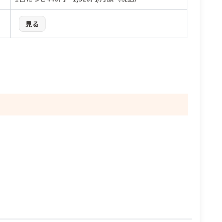
見る
備考
備考
オーダーエントリー＋スマレジ飲食店向けのフルパッケージ。
テーブルに設置したiPadでお客様自身が注文できるセルフオー
POS連携、オーダー管理、テーブル管理、プリンター連動、ハ
ダー機能。注文データのキッチン伝票印刷、テーブル状況反
ンディ端末連携、スマレジAPIなどに対応
映、メニュー編集、メニュー切り替え、スタッフ呼び出しなど
に対応
閉じる
閉じる