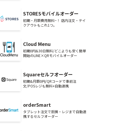
STORESモバイルオーダー
初期・月額費用無料~！ 店内注文・テイ
クアウトもこれ1つ。
Cloud Menu
初期0円&30日無料/どこよりも安く簡単
開始のLINE×QRモバイルオーダー
Squareセルフオーダー
初期&月額0円/QRコードで事前注
文/POSレジも無料+自動連携
orderSmart
タブレット注文で厨房・レジまで自動連
携するセルフオーダー