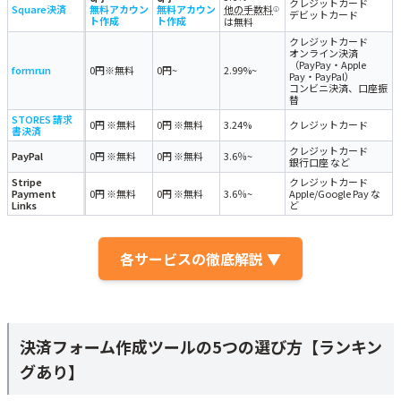
クレジットカード
Square決済
無料アカウン
無料アカウン
他の手数料
i
デビットカード
ト作成
ト作成
は無料
クレジットカード
オンライン決済
（PayPay・Apple
formrun
0円※無料
0円~
2.99%~
Pay・PayPal）
コンビニ決済、口座振
替
STORES 請求
0円 ※無料
0円 ※無料
3.24%
クレジットカード
書決済
クレジットカード
PayPal
0円 ※無料
0円 ※無料
3.6％~
銀行口座 など
Stripe
クレジットカード
Payment
0円 ※無料
0円 ※無料
3.6％~
Apple/Google Pay な
Links
ど
各サービスの徹底解説 ▼
決済フォーム作成ツールの5つの選び方【ランキン
グあり】