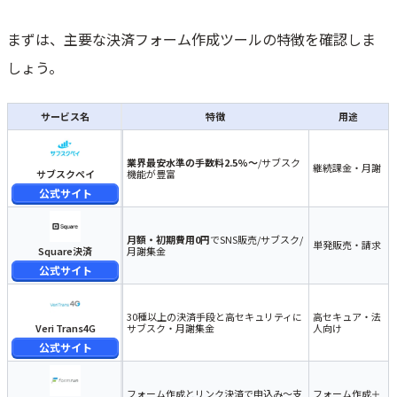
まずは、主要な決済フォーム作成ツールの特徴を確認しま
しょう。
サービス名
特徴
用途
業界最安水準の手数料2.5%〜
/サブスク
継続課金・月謝
サブスクペイ
機能が豊富
公式サイト
月額・初期費用0円
でSNS販売/サブスク/
単発販売・請求
Square決済
月謝集金
公式サイト
30種以上の決済手段と高セキュリティに
高セキュア・法
Veri Trans4G
サブスク・月謝集金
人向け
公式サイト
フォーム作成とリンク決済で申込み～支
フォーム作成＋