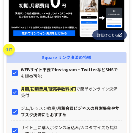
詳細はこちら
注目
Square リンク決済
の特徴
WEBサイト不要
で
Instagram・TwitterなどSNS
で
も販売可能
月額/初期費用/販売手数料0円
で簡単オンライン決済
受付
ジム/レッスン教室/
月額会員ビジネスの月謝集金やサ
ブスク決済にもおすすめ​
サイト上に購入ボタンの埋込み/カスタマイズも無料