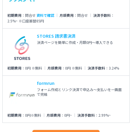
初期費用
：
問合せ
資料で確認
月額費用
：
問合せ
決済手数料
：
2.5%~
※口座振替85円
STORES 請求書決済
決済ページを簡単に作成・月額0円～導入できる
初期費用
：
0円 ※無料
月額費用
：
0円 ※無料
決済手数料
：
3.24%
formrun
フォーム作成とリンク決済で申込み～支払いを一画面
で完結
初期費用
：
0円※無料
月額費用
：
0円~
決済手数料
：
2.99%~