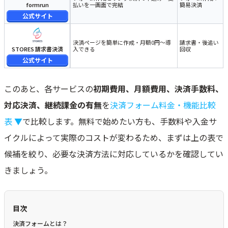
formrun
払いを一画面で完結
簡易決済
公式サイト
決済ページを簡単に作成・月額0円～導
請求書・後追い
STORES 請求書決済
入できる
回収
公式サイト
このあと、各サービスの
初期費用、月額費用、決済手数料、
対応決済、継続課金の有無
を
決済フォーム料金・機能比較
表 ▼
で比較します。無料で始めたい方も、手数料や入金サ
イクルによって実際のコストが変わるため、まずは上の表で
候補を絞り、必要な決済方法に対応しているかを確認してい
きましょう。
目次
決済フォームとは？