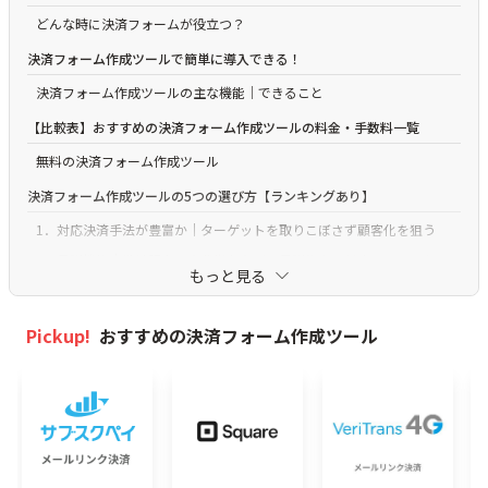
どんな時に決済フォームが役立つ？
決済フォーム作成ツールで簡単に導入できる！
決済フォーム作成ツールの主な機能｜できること
【比較表】おすすめの決済フォーム作成ツールの料金・手数料一覧
無料の決済フォーム作成ツール
決済フォーム作成ツールの5つの選び方【ランキングあり】
1．対応決済手法が豊富か｜ターゲットを取りこぼさず顧客化を狙う
2．月謝機能｜継続課金・会費徴収などの月謝集金に対応しているか
もっと見る
3．セキュリティ｜個人情報がもれないための認証や方式の確認
4．決済手数料・入金サイクル｜高くないかや個人の場合は振込期間を
Pickup!
おすすめの決済フォーム作成ツール
確認
5．デザイン｜テンプレート/カスタマイズでイメージ通りの決済ページ
が作れるか
【無料あり】おすすめ決済フォーム作成ツール9選比較｜ホームページ不
要
サブスクペイ メールリンク決済 - サブスク管理シェア獲得 No.1 個人