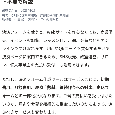
ト不要で解説
最終更新日：
2026/4/16
著者：
OREND運営事務局｜店舗DXの専門家集団
監修者：
中島 崚｜店舗DX・IT化の専門家
決済フォームを使うと、Webサイトを作らなくても、商品販
売、イベント参加費、レッスン料、月謝、会費などをオン
ラインで受け取れます。URLやQRコードを共有するだけで
決済ページに案内できるため、SNS販売、教室運営、サロ
ン、個人事業主の支払い受付にも活用できます。
ただし、決済フォーム作成ツールはサービスごとに、
初期
費用、月額費用、決済手数料、継続課金への対応、申込フ
ォームとの一体化
が異なります。単発の支払いを受け付けた
いのか、月謝や会費を継続的に集金したいのかによって、選
ぶべきサービスも変わります。