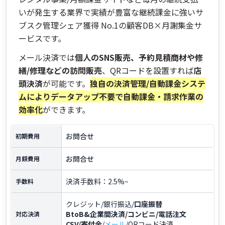
いが発生する業界で実績が豊富な継続課金に強いサ
ブスク管理シェア獲得 No.1の顧客DB×月謝集金サ
ービスです。
メール決済では
個人のSNS販売、予約見積商材や修
繕/修理などの訪問販売
、QRコードを設置すれば
店
頭決済
が可能です。
独自の決済管理/自動課金システ
ムによりデータアップ不要で自動課金・請求作業の
効率化
ができます。
お問合せ
初期費用
お問合せ
月額費用
決済手数料：2.5%~
手数料
クレジット/銀行振込/
口座振替
BtoB&企業間決済/コンビニ/電話注文
対応決済
CSV/寄付金
/
メール
/QRコード決済