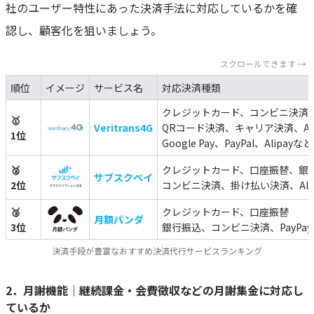
社のユーザー特性にあった決済手法に対応しているかを確
認し、顧客化を狙いましょう。
スクロールできます →
順位
イメージ
サービス名
対応決済種類
クレジットカード、コンビニ決済
🥇
Veritrans4G
QRコード決済、キャリア決済、Appl
1位
Google Pay、PayPal、Alipay
🥈
クレジットカード、口座振替、銀
サブスクペイ
2位
コンビニ決済、掛け払い決済、Alip
🥉
クレジットカード、口座振替
月額パンダ
3位
銀行振込、コンビニ決済、PayPay
決済手段が豊富なおすすめ決済代行サービスランキング
2．月謝機能｜継続課金・会費徴収などの月謝集金に対応し
ているか