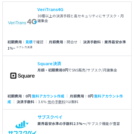
VeriTrans4G
30種以上の決済手段と高セキュリティにサブスク・月
謝集金
初期費用
：
見積
で確認
月額費用
：
問合せ
決済手数料
：
業界最安水準
※クレカ決済
1％~
Square決済
月額・初期費用0円
でSNS販売/サブスク/月謝集金
初期費用
：
0円
無料アカウント作成
月額費用
：
0円
無料アカウント作
成
決済手数料
：
3.6％
他の手数料
は無料
i
サブスクペイ
業界最安水準の手数料2.5%〜
/サブスク機能が豊富