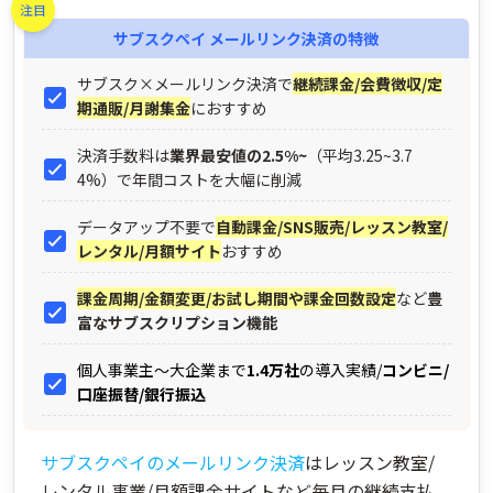
注目
サブスクペイ メールリンク決済
の特徴
サブスク×メールリンク決済で
継続課金/会費徴収/定
期通販/月謝集金
におすすめ
決済手数料は
業界最安値の2.5%~
（平均3.25~3.7
4%）で年間コストを大幅に削減
データアップ不要で
自動課金/SNS販売/レッスン教室/
レンタル/月額サイト
おすすめ
課金周期/金額変更/お試し期間や課金回数設定
など
豊
富なサブスクリプション機能
個人事業主～大企業まで
1.4万社
の導入実績/
コンビニ/
口座振替/銀行振込
サブスクペイのメールリンク決済
はレッスン教室/
レンタル事業/月額課金サイトなど毎月の継続支払