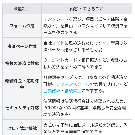
機能項目
内容・できること
テンプレートを選び、項目（氏名・住所・金
フォーム作成
額など）を自由にカスタマイズして決済フォ
ームを作成できる
自社サイトに埋め込むだけでなく、専用の決
決済ページ作成
済ページへ遷移させる形も可能
クレジットカード・銀行振込など、複数の支
複数の決済に対応
払い方法をまとめて導入できる
月額課金やサブスク、月謝などの自動決済が
継続課金・定期課
可能。
レッスンスクール
や会員制サロンなど
金
会費徴収
・
継続課金
におすすめ。
決済情報は決済代行会社で処理されるため、
セキュリティ対応
PCI DSSなどの国際基準に準拠した安全な環
境で決済を実行
支払い完了時に自動メール通知を送信し、入
通知・管理機能
金状況を管理画面で確認できる