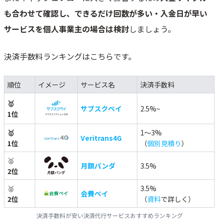
も合わせて確認し、できるだけ回数が多い・入金日が早い
サービスを個人事業主の場合は検討
しましょう。
決済手数料ランキングはこちらです。
順位
イメージ
サービス名
決済手数料
🥇
サブスクペイ
2.5%~
1位
🥇
1～3%
Veritrans4G
1位
（
個別見積り
）
🥈
月額パンダ
3.5%
2位
🥈
3.5%
会費ペイ
2位
（
資料
で詳しく）
決済手数料が安い決済代行サービスおすすめランキング