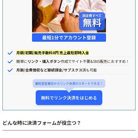
6．個人事業主・小規模店舗でもキャッシュフローが安定化する
決済フォームの無料作成ツールに関するよくある質問と解決策
Q: Googleフォームに決済機能を搭載する方法はありますか？
Q: ホームページにクレジットカード決済を導入する方法はありますか？
Q: 個人事業主や中小企業でも無料で決済フォームを作成できますか？
月額/初期/販売手数料0円 売上最短即時入金
Q: 決済フォームのセキュリティは大丈夫ですか？
簡単に
リンク・購入ボタン
作成でサイト不要&SNS販売におすすめ！
自社に合った決済システム作成ツールを選んで業務を効率化しよう
月謝/会費徴収など継続課金/サブスク
決済も可能
最短翌営業日からリンク決済がスタートできる！
無料でリンク決済をはじめる
どんな時に決済フォームが役立つ？