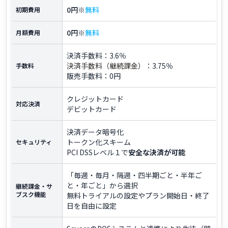
0円※
無料
初期費用
0円※
無料
月額費用
決済手数料：3.6％
決済手数料（継続課金）：
3.75％
手数料
販売手数料：0円
クレジットカード
対応決済
デビットカード
決済データ暗号化
トークン化スキーム
セキュリティ
PCI DSSレベル１で
安全な決済が可能
「毎週・毎月・隔週・四半期ごと・半年ご
と・年ごと」から選択
継続課金・サ
ブスク機能
無料トライアルの設定やプラン開始日・終了
日を自由に設定