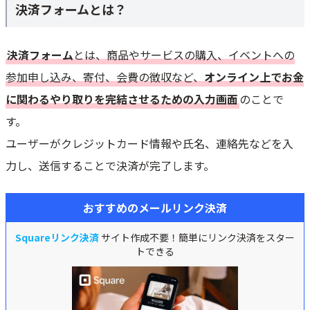
決済フォームとは？
業種別のおすすめの決済フォーム作成ツール比較表
WordPressも可能！決済フォームの4つのおすすめの作り方を業務別に紹
介
決済フォーム
とは、商品やサービスの購入、イベントへの
1．WordPress：ECカートや無料プラグインでクレジットカード決済導
入
参加申し込み、寄付、会費の徴収など、
オンライン上でお金
2．SNS・ネットショップ向け：無料メールリンク&Web決済フォームの
に関わるやり取りを完結させるための入力画面
のことで
利用
す。
3．飲食/美容/教室などの店舗向け：無料予約システムで事前決済&テイ
クアウト予約
ユーザーがクレジットカード情報や氏名、連絡先などを入
4．BtoB企業向け：掛け払い&リード獲得も可能な無料Webフォーム作
力し、送信することで決済が完了します。
成ツールの利用
決済フォーム導入の6つのメリット
おすすめのメールリンク決済
1．豊富な決済手段で購入者の選択肢が増え売上増加が期待できる
2．Webサイト不要・SNS×購入ページ&ボタン設置で無料ネット販売・
Squareリンク決済
サイト作成不要！簡単にリンク決済をスター
開業が可能
トできる
3．入金確認・売上管理の手間の削減につながる
4．月謝&継続課金で未入金の抑制/分割支払いでブランド商品/無形商材
の販売も可能
5．URLやQRコードの簡単支払いでCVR・購入率の改善が期待できる