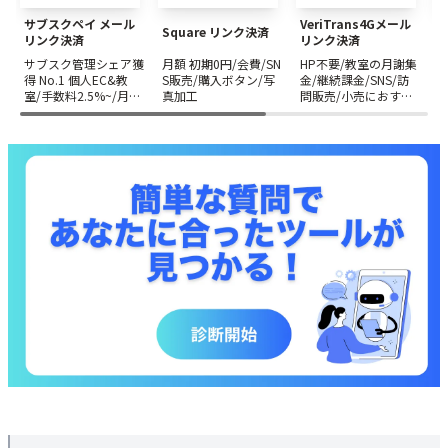
EC&教室/手数料2.5%~/月謝集金/コンビニ払い/訪問販売
サブスクペイ メール
VeriTrans4Gメール
f
Square リンク決済 - 月額 初期0円/会費/SNS販売/購入ボタン/写真加工
Square リンク決済
リンク決済
リンク決済
VeriTrans4Gメールリンク決済 - HP不要/教室の月謝集金/継続課金/SNS/
サブスク管理シェア獲
月額 初期0円/会費/SN
HP不要/教室の月謝集
訪問販売/小売におすすめ
得 No.1 個人EC&教
S販売/購入ボタン/写
金/継続課金/SNS/訪
室/手数料2.5%~/月謝
真加工
問販売/小売におすす
formrun メールリンク決済 - フォーム作成/顧客管理/サブスク/豊富な決
集金/コンビニ払い/訪
め
済方法/予約/問い合わせ/サイト埋め込み可能/月額0円～
問販売
STORES 請求書決済 - 初期&月額0円/自動引落し/SNS×決済ページで簡
単ネット販売
PayPal（ペイパル）- メールで支払い・請求書作成も可能なオンライン
決済サービス
PAY.JP - シンプル機能でクレジット・Apple Payなどにも対応
Stripe Payment Links - Webサイト不要でどこでもオンライン決済フォー
ム受付
【比較表】おすすめ決済フォーム作成ツールまとめ
決済フォームの3つの種類
1. リンク型決済フォーム
2. 埋め込み型決済フォーム
3. API連携型決済フォーム（フルカスタム形式）