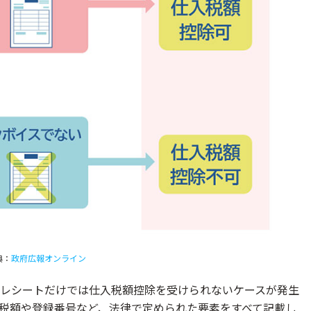
？）
る？
イス対応になる？
は経費にできない？
別な対応が必要？
典：
政府広報オンライン
レシートだけでは仕入税額控除を受けられないケースが発生
税額や登録番号など、法律で定められた要素をすべて記載し