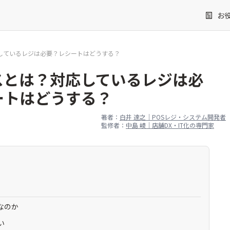
お
しているレジは必要？レシートはどうする？
スとは？対応しているレジは必
ートはどうする？
著者：
白井 達之｜POSレジ・システム開発者
監修者：
中島 崚｜店舗DX・IT化の専門家
なのか
い