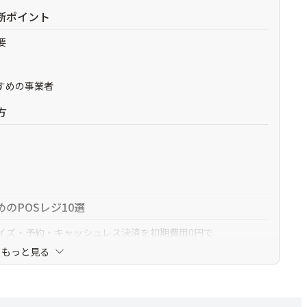
断ポイント
要
すめの事業者
方
のPOSレジ10選
タイマイズ・予約・キャッシュレス決済を初期費用0円で
もっと見る
POSレジ/デリバリー連携
ップを支援するクラウド型モバイルPOSレジ
ュレス導入