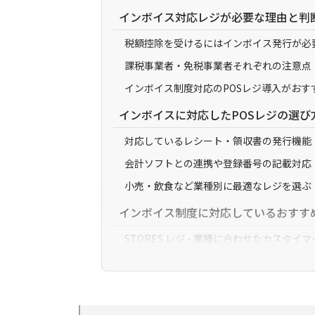
インボイス対応レジが必要な理由と判
税額控除を受けるにはインボイス発行が必
課税事業者・免税事業者それぞれの注意点
インボイス制度対応のPOSレジ導入がおす
インボイスに対応したPOSレジの選び
対応しているレシート・領収書の発行機能
会計ソフトとの連携や登録番号の記載対応
小売・飲食など業種別に最適なレジを選ぶ
インボイス制度に対応しているおすすめ
STORES レジ - 業種に合わせたカス
かんたんレジ - コスパNo.1/飲食店特化の
POS＋(ポスタス) - 業務効率化と売上ア
Square POSレジ - 無料でレジ&キャッシ