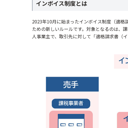
インボイス制度とは
パワクラ - 小売・アパレル向けPOS/店
CASHIER POS - 多くの店舗で使われてる
2023年10月に始まったインボイス制度（適
Air レジ - 0円から簡単に使えるレジアプリ
ための新しいルールです。対象となるのは、課税
スマレジ - 初期/月額0円/30日無料/レ
人事業主で、取引先に対して「適格請求書（イ
NECモバイルPOS
インボイス対応POSレジの導入費用と
レジ導入・買い替えにかかるコストの目安
利用できる補助金（デジタル化・AI導入補助
補助金申請時に注意すべきポイント
インボイス対応POSレジの導入事例と
小規模事業者の導入事例に学ぶ
よくある失敗例とその回避策
導入後の運用をスムーズにするコツ