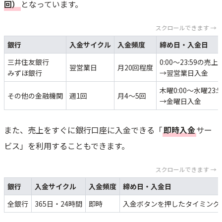
回）
複数店舗運営時の確認事項
となっています。
振込完了メールが届かない場合
スクロールできます →
振込一時停止状態の確認
銀行
Squareからの重要メール確認
入金サイクル
入金頻度
締め日・入金日
Squareの入金サイクル・振込手数料を他のサービスと比較
三井住友銀行
0:00～23:59の売上
翌営業日
月20回程度
みずほ銀行
→翌営業日入金
Squareは入金が早くて振込（入金）手数料無料
木曜0:00～水曜23:5
Squareの入金サイクル・振込日に関するよくある質問
その他の金融機関
週1回
月4～5回
→金曜日入金
Squareは入金・振込スケジュールの変更はできる？
入金日の何時ごろにSquareから入金される？
また、売上をすぐに銀行口座に入金できる「
即時入金
サー
Squareからの入金は通帳にどのように記載される？
ビス」を利用することもできます。
次回の入金額はどこから確認できる？
まとめ：Squareの入金サイクル・振込日を理解して資金繰りを改善しよ
スクロールできます →
う！
銀行
入金サイクル
入金頻度
締め日・入金日
全銀行
365日・24時間
即時
入金ボタンを押したタイミング