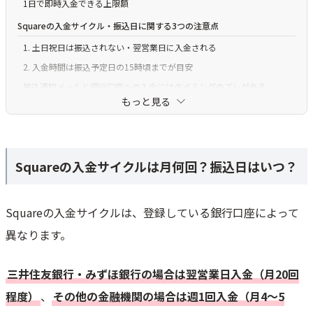
1日で即時入金できる上限額
Squareの入金サイクル・振込日に関する3つの注意点
1. 土日祝日は振込されない・翌営業日に入金される
2. 入金時間は振込予定日の15時頃までが目安
振込通知メールと銀行口座への入金にはタイミングのズレがある
もっと見る
Squareの入金銀行口座の登録や変更方法
新規で入金口座を登録する方法
登録している入金口座を変更する方法
Squareの入金サイクルは月何回？振込日はいつ？
複数店舗の入金口座を管理する方法
Squareからの入金（振込）額の確認方法
Squareの入金サイクルは、登録している銀行口座によって
Squareの売上が入金されない・振り込まれないときの対処法
異なります。
銀行口座が登録されていない
銀行口座の登録でエラーが発生している
三井住友銀行・みずほ銀行の場合は翌営業日入金（月20回
確認している入金用口座が登録している口座と違う
程度）
、
その他の金融機関の場合は週1回入金（月4～5
入金に時間がかかっている