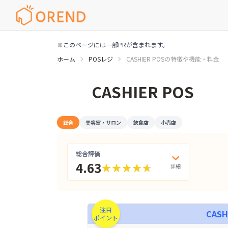
※このページには一部PRが含まれます。
ホーム
POSレジ
CASHIER POSの特徴や機能・料金
CASHIER POSの特徴や機能・料金
CASHIER POS
総合
美容室・サロン
飲食店
小売店
総合評価
4.63
詳細評価を開
詳細
★★★★★
★★★★★
注目
CASH
ポイント