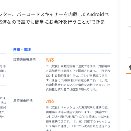
ンター、バーコードスキャナーを内蔵したAndroidベ
対応済なので誰でも簡単にお会計を行うことができま
連携・管理
自動釣銭機連携
対応
リを導
※
【飲食】自動釣銭機と連携できます。対応機種
用し
と追加費用は見積もりで提示されます。 【美容サ
供は
ロン】自動釣銭機付きセルフレジを構成できま
。
す。機器代と月額料金が別途必要です。 【小売】
自動釣銭機を組み込んだ構成を選択できます。対
応機種と導入費用は個別見積もりです。
れま
決済端末連携
対応
容サロ
の受付
※
【飲食】キャッシュレス決済端末と連携可能。
話と
利用端末は導入構成で変わります。 【美容サロ
現地
ン】CASHIER PAYMENTなどの決済端末へ会計金
額を連携できます。 【小売】対応するキャッシュ
レス端末と連携し、POSから決済金額を送信でき
ます。