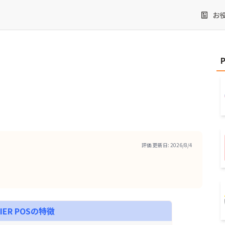
お
評価 更新日:
2026/8/4
閉
IER POS
の特徴