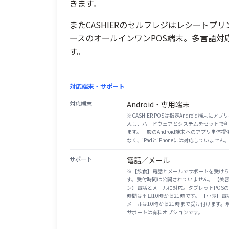
きます。
またCASHIERのセルフレジはレシートプリ
ースのオールインワンPOS端末。多言語
す。
対応端末・サポート
対応端末
Android・専用端末
※
CASHIER POSは指定Android端末にアプ
入し、ハードウェアとシステムをセットで利
ます。一般のAndroid端末へのアプリ単体提
なく、iPadとiPhoneには対応していません
サポート
電話／メール
※
【飲食】電話とメールでサポートを受けら
す。受付時間は公開されていません。 【美
ン】電話とメールに対応。タブレットPOS
時間は平日10時から21時です。 【小売】電
メールは10時から21時まで受け付けます。
サポートは有料オプションです。