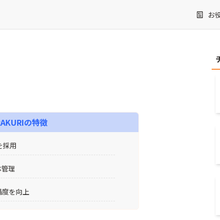
お
AKURI
の特徴
を採用
体管理
精度を向上