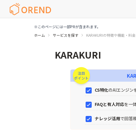
※このページには一部PRが含まれます。
ホーム
サービスを探す
KARAKURIの特徴や機能・料金
KARAKURIの特徴や機能・料金
KARAKURI
注目
KAR
ポイント
CS特化
のAIエンジン
FAQと有人対応
を一
ナレッジ活用
で回答