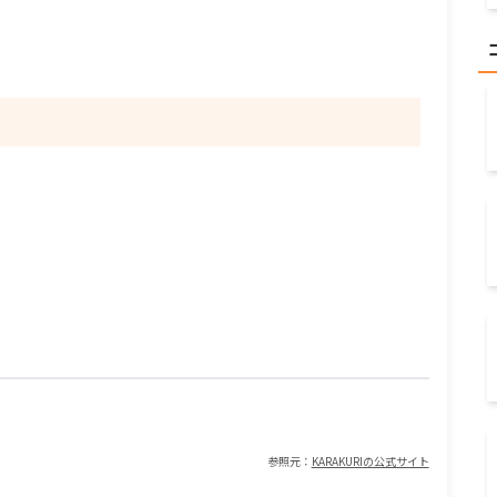
備考
AIチャットボットによる問い合わせ対応自動化
閉じる
参照元：
KARAKURI
の公式サイト