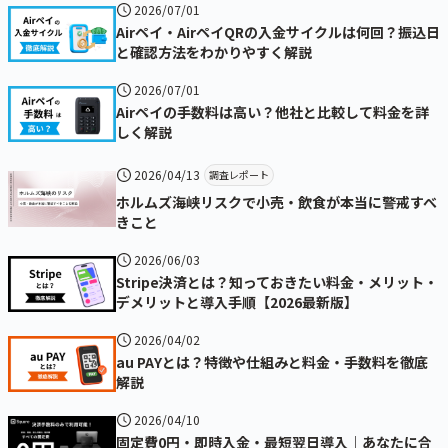
2026/07/01
Airペイ・AirペイQRの入金サイクルは何回？振込日
と確認方法をわかりやすく解説
2026/07/01
Airペイの手数料は高い？他社と比較して料金を詳
しく解説
2026/04/13
調査レポート
ホルムズ海峡リスクで小売・飲食が本当に警戒すべ
きこと
2026/06/03
Stripe決済とは？知っておきたい料金・メリット・
デメリットと導入手順【2026最新版】
2026/04/02
au PAYとは？特徴や仕組みと料金・手数料を徹底
解説
2026/04/10
固定費0円・即時入金・最短翌日導入｜あなたに合