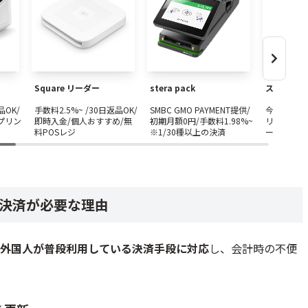
がる
意する
を導入する流れ
Square リーダー
stera pack
スマレジ・P
品OK/
手数料2.5%~ /30日返品OK/
SMBC GMO PAYMENT提供/
今なら端末
・端末を比較する
プリン
即時入金/個人おすすめ/無
初期月額0円/手数料1.98%~
リンタ内蔵
料POSレジ
※1/30種以上の決済
ー/POS連
決済が必要な理由
対応ブランドを掲示する
対応を共有する
外国人が普段利用している決済手段に対応
し、会計時の不便
ャッシュレス決済端末9選比較