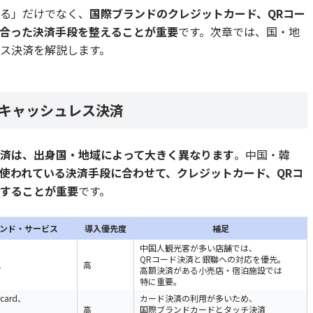
る」だけでなく、
国際ブランドのクレジットカード、QRコー
合った決済手段を整えることが重要
です。次章では、国・地
ス決済を解説します。
キャッシュレス決済
済は、出身国・地域によって大きく異なります
。中国・韓
使われている決済手段に合わせて、クレジットカード、QRコ
することが重要
です。
ンド・サービス
導入優先度
補足
中国人観光客が多い店舗では、
QRコード決済と銀聯への対応を優先。
y、
高
高額決済がある小売店・宿泊施設では
特に重要。
rcard、
カード決済の利用が多いため、
、
高
国際ブランドカードとタッチ決済