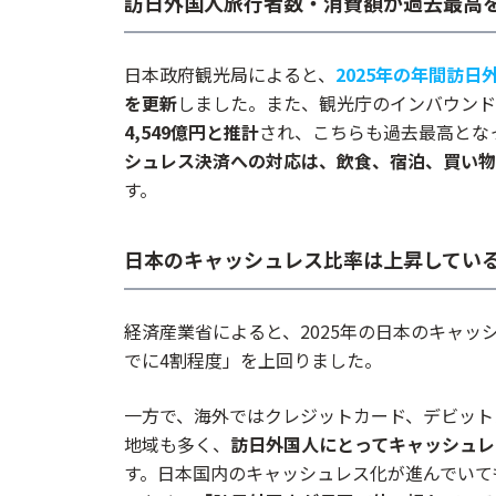
訪日外国人旅行者数・消費額が過去最高
Square リーダー
stera pack
日本政府観光局によると、
2025年の年間訪日外客
スマレジ・PAYGATE POS
を更新
しました。また、観光庁のインバウンド
4,549億円と推計
され、こちらも過去最高とな
JMSおまかせサービス Webプラン
シュレス決済への対応は、飲食、宿泊、買い物
STORES 決済
す。
PayCAS Mobile
楽天ペイ ターミナル
日本のキャッシュレス比率は上昇してい
まとめ
経済産業省によると、2025年の日本のキャッシ
でに4割程度」を上回りました。
一方で、海外ではクレジットカード、デビット
地域も多く、
訪日外国人にとってキャッシュレ
す。日本国内のキャッシュレス化が進んでいて