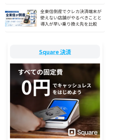
全東信倒産でクレカ決済端末が
使えない店舗がやるべきことと
導入が早い乗り換え先を比較
JMSおまかせサービス Web
AYGATE POS
STORES 決済
プラン
0円/持ち運び/プ
最安水準の手数料/導入費用
手数料1.98%~/最短3営業
Square 決済
/QR/電子マネ
0円/安心・安全
日/持ち運びOK/POS・予約
携
も無料