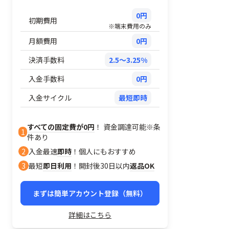
0円
初期費用
※端末費用のみ
月額費用
0円
決済手数料
2.5～3.25%
入金手数料
0円
入金サイクル
最短即時
すべての固定費が0円
！ 資金調達可能※条
1
件あり
2
入金最速
即時
！個人にもおすすめ
3
最短
即日利用
！開封後30日以内
返品OK
まずは簡単アカウント登録（無料）
詳細はこちら