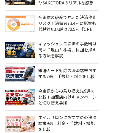
ヤSAKETORAのリアルな感想
全東信の破産で見えた決済停止
リスク！消費者73.4％に影響も
代替対応店舗は20.5％【OREND
独自調査】
キャッシュレス決済の手数料は
高い？理由と相場、負担を抑え
る方法を解説
銀聯カード対応の決済端末おす
すめ7選！手数料・料金を比較
全東信からの乗り換え先9選を
比較！加盟店向けキャンペーン
と切り替え手順
ネイルサロンにおすすめの決済
端末9選！料金・手数料・機能
を比較