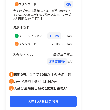
0円
2
スタンダード
全てのプランは翌年度以降、直近1年のキャ
ッシュレス売上が3,000万円以上で、サービ
ス利用料は 永年無料！
決済手数料
1.98%
~3.24%
1
スモールビジネス
2.70%~3.24%
2
スタンダード
入金サイクル
最短毎日締め
2営業日後
払い
1
初期0円
、 1台で
30種以上
の決済手段
2
カード決済手数料は
1.98%~
3
入金は
最短毎日締め2営業日
後払い
お申し込みはこちら