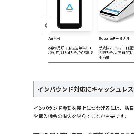
通信環境が不安定だと決済トラブルにつな
決済エラー・返金・二重決済時の案内を用
インバウンド向けキャッシュレス決済
1. 来店する外国人客の国・地域を把握する
Airペイ
Squareターミナル
2. 対応すべき決済手段を決める
初期/月額0円/振込無料/81
手数料2.5%~/30日返
3. インバウンド対応可能な決済サービス
種対応/月6回入金/POS連携
即時入金/固定費0円/
タ内蔵
4. 補助金・自治体支援を確認する
5. 申し込み・審査を受ける
6. 端末を設置し、通信環境を確認する
インバウンド対応にキャッシュレス
7. 店頭・Webサイト・Googleマップに
8. スタッフ向けに決済・返金・トラブル
インバウンド需要を売上につなげるには、訪日
インバウンド対応できるおすすめのキ
や購入機会の損失を減らすことが重要です。
Airペイ
Squareターミナル