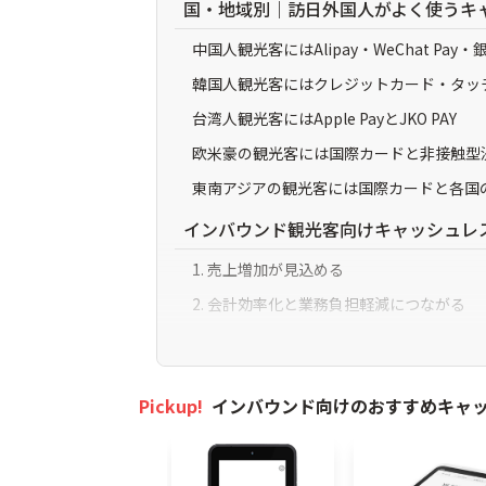
国・地域別｜訪日外国人がよく使うキ
中国人観光客にはAlipay・WeChat Pay・
韓国人観光客にはクレジットカード・タッチ決済
台湾人観光客にはApple PayとJKO PAY
欧米豪の観光客には国際カードと非接触型決
東南アジアの観光客には国際カードと各国
インバウンド観光客向けキャッシュレ
1. 売上増加が見込める
2. 会計効率化と業務負担軽減につながる
3. 言語・通貨の壁を解消して顧客満足度向
インバウンド向けキャッシュレス決済
Pickup!
インバウンド向けのおすすめキャ
国や地域によって使われる決済手段が異な
対応ブランドを増やしすぎると運用が複雑