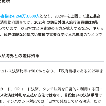
を更新
数は4,268万3,600人
となり、2024年を上回って
過去最高
消費動向調査では、
2025年の訪日外国人旅行消費額は9兆
っています。訪日客数と消費額の両方が拡大するなか、
キャッ
、観光体験など幅広い業種で重要な受け入れ環境
のひとつで
るが海外との差は残る
ュレス決済比率は58.0％となり、「政府目標である2025年ま
カード、QRコード決済、タッチ決済を日常的に利用する国・
ス決済は特別な支払い方法ではなく、普段使いの決済手段
で
も、インバウンド対応では「日本で普及している決済」だけ