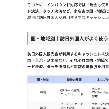
そのため、
インバウンド対応では
「現金も使え
ド決済、タッチ決済など、来店客の国・地域に
域別に訪日外国人が利用する主なキャッシュレ
国・地域別｜訪日外国人がよく使う
訪日外国人観光客が利用するキャッシュレス決
国・台湾・欧米豪など、
それぞれの国・地域で
ード決済、タッチ決済など複数の選択肢を用意
国・地域
決済の種類
主なブラ
Alipay、
QRコード決済、
中国
WeChat Pa
クレジットカード
銀聯
クレジットカード、
Visa、Maste
韓国
タッチ決済、
Kakao Pay