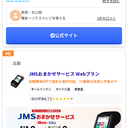
続きを読む
業種：
非公開
端末一つでスマレジを使える
2件の口コミ
公式サイト
6
位
比較
JMSおまかせサービス Webプラン
を比較する
JMSおまかせサービス Webプラン
初期費用0円で端末を選択可能。71種類の決済と充実のサポ
ート
オールインワン
モバイル型
据置型
4.73
総合評価
★★★★★
★★★★★
評価の内訳を見る