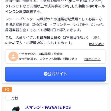
決済企業が提供する、手数料1.98%～・QRコード/電子マネー/
クレジットなど30種以上の決済手法に対応した
初期0円のオール
インワン決済端末
です。
レシートプリンター内蔵型のため通常初期費用として必要にな
る決済端末代金（3~5万円）・プリンター（2~5万円）といった
周辺機器も全てそろって
初期0円
で導入できます。
また、
入金サイクルも
最短毎日締め（
2営業日後払い）（※4）
のため個人・小規模店舗にもおすすめです。
続きを読む
イザカヤSAKETORA
業種：
飲食業
操作が簡単で、スタッフも簡単に利用できる
2件の口コミ
公式サイト
5
位
比較
スマレジ・PAYGATE POS
を比較する
スマレジ・PAYGATE POS