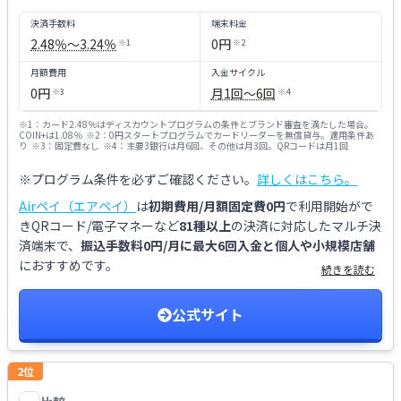
決済手数料
端末料金
2.48％〜3.24％
0円
※
1
※
2
月額費用
入金サイクル
0円
月1回〜6回
※
3
※
4
※
1
：
カード2.48％はディスカウントプログラムの条件とブランド審査を満たした場合。
COIN+は1.08％
※
2
：
0円スタートプログラムでカードリーダーを無償貸与。適用条件あ
り
※
3
：
固定費なし
※
4
：
主要3銀行は月6回、その他は月3回。QRコードは月1回
※プログラム条件を必ずご確認ください。
詳しくはこちら。
Airペイ（エアペイ）
は
初期費用/月額固定費0円
で利用開始がで
きQRコード/電子マネーなど
81種以上
の決済に対応したマルチ決
済端末で、
振込手数料0円/月に最大6回入金と個人や小規模店舗
におすすめです。
続きを読む
公式サイト
2
位