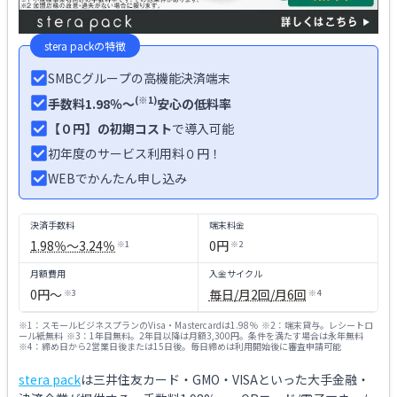
stera pack
の特徴
SMBCグループの高機能決済端末
(※1)
手数料1.98％～
安心の低料率
【０円】の初期コスト
で導入可能
初年度のサービス利用料０円！
WEBでかんたん申し込み
決済手数料
端末料金
1.98％〜3.24％
0円
※
1
※
2
月額費用
入金サイクル
0円〜
毎日/月2回/月6回
※
3
※
4
※
1
：
スモールビジネスプランのVisa・Mastercardは1.98％
※
2
：
端末貸与。レシートロ
ール紙無料
※
3
：
1年目無料。2年目以降は月額3,300円。条件を満たす場合は永年無料
※
4
：
締め日から2営業日後または15日後。毎日締めは利用開始後に審査申請可能
stera pack
は三井住友カード・GMO・VISAといった大手金融・