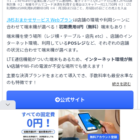
※
1
：
2.48％は中小企業応援プログラム適用時。電子マネーとQRコードの公表3.24％は課
税対象
※
2
：
有線モデルでコード決済を利用する場合はスキャナー代13,750円
※
3
：
LTE
利用時はSIM利用料月額693円
※
4
：
月2回は15日ごと、月6回は5日ごとの売上を入金
JMSおまかせサービス Webプラン
は
店舗の環境や利用シーンに
合わせて端末機が選べる！
初期費用0円（無料）
端末もあり！
端末機を使う場所（レジ横・テーブル・店先 etc）、店舗のイン
ターネット環境、利用している
POSレジ
など、それぞれの店舗
の状況に合わせて端末機が選べます。
LTE通信機能がついた端末もあるため、
インターネット環境が無
い
店舗やWi-Fiの電波が不安な場所でも使えます！
主要な決済ブランドをまとめて導入でき、手数料率も最安水準な
のも特徴です！
続きを読む
公式サイト
7
位
比較
STORES 決済
を比較する