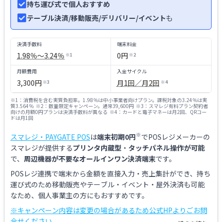
持ち運び式で個人おすすめ
テーブル決済/移動販売/デリバリー/イベント
も
決済手数料
端末料金
1.98％〜3.24％
0円
※
1
※
2
月額費用
入金サイクル
3,300円
月1回／月2回
※
3
※
4
※
1
：
消費税を含む実質負担率。1.98％は中小事業者向けプラン。課税対象の3.24％は実
質3.564％
※
2
：
数量限定キャンペーン。通常39,600円
※
3
：
スマレジ有料プラン契約者
向けの月額0円プランは決済手数料が異なる
※
4
：
カードと電子マネーは月2回、QRコー
ドは月1回
※
スマレジ・PAYGATE POS
は
端末初期0円
でPOSレジメーカーの
スマレジが提供する
プリンタ内蔵型
・
タッチパネル操作が可能
で、
周辺機器が不要なオールインワン決済端末
です。
POSレジ連携で端末から金額を直接入力・売上集計ができ、持ち
運び式のため移動販売やテーブル・イベント・屋外決済も可能
なため、個人事業主の方にもおすすめです。
※キャンペーン内容は変更の場合があるため公式HPよりごお問
合せください