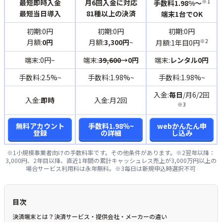
※1
最短即時入金
月6回入金に対応
手数料1.98%〜
最短当日導入
81種以上の決済
端末1台でOK
初期:0円
初期:0円
初期:0円
※2
月額:
0円
月額:
3,300円
~
月額:1年目0円
端末:0円~
端末:
39,600
→0円
端末:
レンタル0円
手数料:2.5%~
手数料:1.98%~
手数料:1.98%~
入金:
毎日
/月6/2回
入金:
即時
入金:月2回
※3
無料アカウント
手数料1.98％~
webかんたん申
登録
の詳細
し込み
※1小規模事業者向けの手数料率です。その他条件があります。※2翌年以降：
3,000円、2年目以降、直近1年間の累計キャッシュレス売上が3,000万円以上の
場合サービス利用料は永年無料。※3毎日は新規申込時選択不可
目次
決済端末とは？決済サービス・提供会社・メーカーの違い