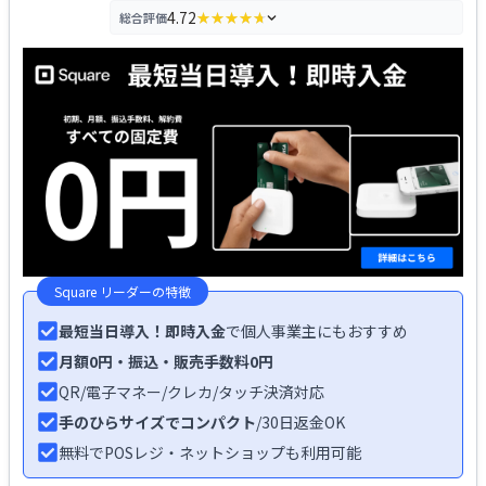
4.72
総合評価
★★★★★
★★★★★
評価の内訳を見る
Square リーダー
の特徴
最短当日導入！即時入金
で個人事業主にもおすすめ
月額0円・振込・販売手数料0円
QR/電子マネー/
クレカ
/タッチ決済対応
手のひらサイズでコンパクト
/30日返金OK
無料でPOSレジ・
ネットショップも利用可能