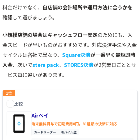
料金だけでなく、
自店舗の会計場所や運用方法に合うかを
確認
して選びましょう。
小規模店舗の場合はキャッシュフロー安定
のためにも、入
金スピードが早いものがおすすめです。対応決済手法や入金
サイクルは各社で異なり、
Square決済
が一番早く最短即時
入金
、次いで
stera pack
、
STORES決済
が2営業日ごととサ
ービス毎に違いがあります。
1
位
比較
Airペイ
を比較する
Airペイ
端末無料貸与で初期費用0円。81種類の決済に対応
カードリーダー
モバイル型