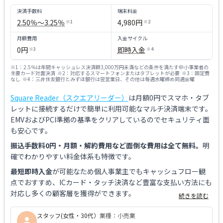
決済手数料
端末料金
2.50％〜3.25％
4,980円
※
1
※
2
月額費用
入金サイクル
0円
即時入金
※
3
※
4
※
1
：
2.5％は年間キャッシュレス決済額3,000万円未満などの条件を満たす中小事業者の
主要カード対面決済
※
2
：
対応するスマートフォンまたはタブレットが必要
※
3
：
固定費
なし
※
4
：
三井住友銀行とみずほ銀行は翌営業日、その他は毎週水曜締め同週金曜
Square Reader（スクエアリーダー）
は月額0円でスマホ・タブ
レットに接続するだけで簡単に利用可能なマルチ決済端末です。
EMVおよびPCI準拠の基準をクリアしているのでセキュリティ面
も安心です。
振込手数料0円・月額・解約費用など
面倒な費用は全て無料
。
明
確でわかりやすい料金体系も特徴です。
最短即時入金
が可能なため個人事業主でもキャッシュフロー観
点でおすすめ、ICカード・タッチ決済など豊富な支払い方法にも
対応し多くの顧客層を獲得ができます。
続きを読む
スタッフ(女性・30代）
業種：
小売業