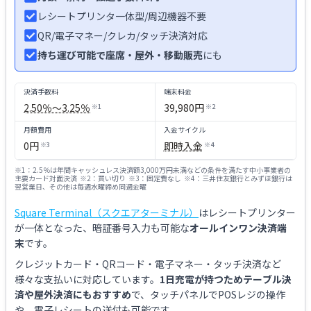
レシートプリンタ一体型/周辺機器不要
QR/電子マネー/クレカ/タッチ決済対応
持ち運び可能で座席・屋外・移動販売
にも
決済手数料
端末料金
2.50％〜3.25％
39,980円
※
1
※
2
月額費用
入金サイクル
0円
即時入金
※
3
※
4
※
1
：
2.5％は年間キャッシュレス決済額3,000万円未満などの条件を満たす中小事業者の
主要カード対面決済
※
2
：
買い切り
※
3
：
固定費なし
※
4
：
三井住友銀行とみずほ銀行は
翌営業日、その他は毎週水曜締め同週金曜
Square Terminal（スクエアターミナル）
はレシートプリンター
が一体となった、暗証番号入力も可能な
オールインワン決済端
末
です。
クレジットカード・QRコード・電子マネー・タッチ決済など
様々な支払いに対応しています。
1日充電が持つためテーブル決
済や屋外決済にもおすすめ
で、タッチパネルでPOSレジの操作
や、電子レシートの送付も可能です。