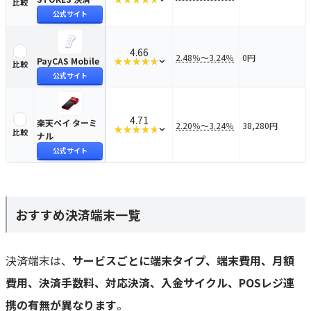
比較
評価の内訳を見る
公式サイト
4.66
2.48％〜3.24％
0円
PayCAS Mobile
PayCAS Mobile
を比較する
★★★★★
★★★★★
比較
評価の内訳を見る
公式サイト
4.71
楽天ペイ ターミ
2.20％〜3.24％
38,280円
楽天ペイ ターミナル
を比較する
★★★★★
★★★★★
比較
評価の内訳を見る
ナル
公式サイト
おすすめ決済端末一覧
決済端末は、
サービスごとに端末タイプ、端末費用、月額
費用、決済手数料、対応決済、入金サイクル、POSレジ連
携の有無が異なります
。