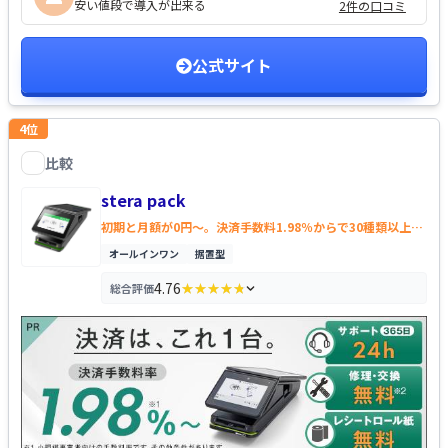
安い値段で導入が出来る
2件の口コミ
公式サイト
4
位
比較
stera pack
を比較する
stera pack
初期と月額が0円～。決済手数料1.98％からで30種類以上に
対応
オールインワン
据置型
4.76
総合評価
★★★★★
★★★★★
評価の内訳を見る