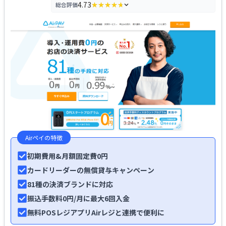
4.73
総合評価
★★★★★
★★★★★
評価の内訳を見る
Airペイ
の特徴
初期費用&月額固定費0円
カードリーダーの
無償貸与キャンペーン
81種の決済ブランドに対応
振込手数料0円/月に最大6回入金
無料POSレジアプリAirレジと連携で便利に