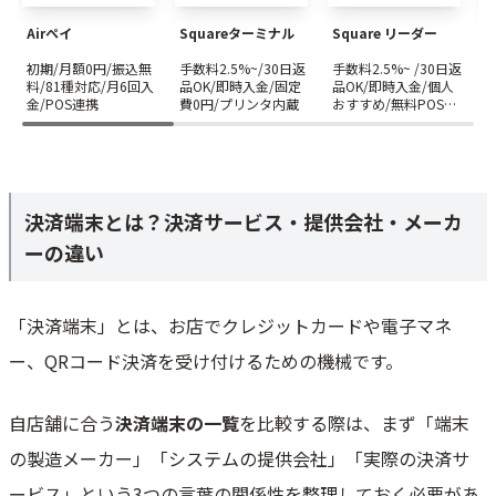
stera tap - スマホが決済端末に/最短15分で利用可/手数料率1.98%～
Airペイ
Squareターミナル
Square リーダー
s
Airペイ タッチ - 非接触での支払いに、必要なのはiPhoneだけ。
初期/月額0円/振込無
手数料2.5%~/30日返
手数料2.5%~ /30日返
S
決済端末メーカー一覧
料/81種対応/月6回入
品OK/即時入金/固定
品OK/即時入金/個人
金/POS連携
費0円/プリンタ内蔵
おすすめ/無料POSレ
数
Panasonic – JTC06シリーズ ※SMBC GMOペイメントがstera terminalと
ジ
して提供
東芝テック株式会社
JR東日本メカトロニクス株式会社(JREM)
決済端末とは？決済サービス・提供会社・メーカ
セイコーインツル株式会社 – CREPiCO
ーの違い
ステアリテール（NECプラットフォームズ）
iRITSpay（アイ・リッツペイ）
目的別｜おすすめ決済端末の選び方
「決済端末」とは、お店でクレジットカードや電子マネ
初期費用を抑えたい店舗
ー、QRコード決済を受け付けるための機械です。
決済手数料を抑えたい店舗
テーブル会計・屋外決済で使いたい店舗
自店舗に合う
決済端末の一覧
を比較する際は、まず「端末
POSレジと連携したい店舗
の製造メーカー」「システムの提供会社」「実際の決済サ
インバウンド決済に対応したい店舗
ービス」という3つの言葉の関係性を整理しておく必要があ