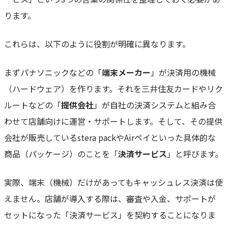
個人事業主・小規模店舗で使いたい場合
ります。
決済端末の種類一覧
オールインワン型・カードリーダー型・スマホ決済型の違い
これらは、以下のように役割が明確に異なります。
据置型・モバイル型の違い
据置型・モバイル型の違い
まずパナソニックなどの「
端末メーカー
」が決済用の機械
CAT端末とマルチ決済端末の違い
（ハードウェア）を作ります。それを三井住友カードやリク
決済端末を導入して売上アップを目指そう！
ルートなどの「
提供会社
」が自社の決済システムと組み合
わせて店舗向けに運営・サポートします。そして、その提供
会社が販売しているstera packやAirペイといった具体的な
商品（パッケージ）のことを「
決済サービス
」と呼びます。
実際、端末（機械）だけがあってもキャッシュレス決済は使
えません。店舗が導入する際は、審査や入金、サポートが
セットになった「決済サービス」を契約することになりま