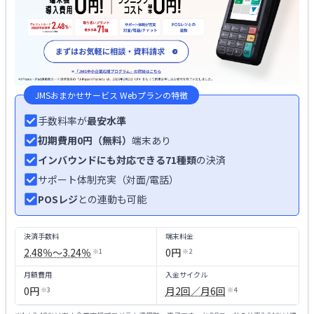
JMSおまかせサービス Webプラン
の特徴
手数料率が
最安水準
初期費用0円（無料）
端末あり
インバウンドにも対応できる71種類
の決済
サポート体制充実（対面/電話）
POSレジ
との連動も可能
決済手数料
端末料金
2.48％〜3.24％
0円
※
1
※
2
月額費用
入金サイクル
0円
月2回／月6回
※
3
※
4