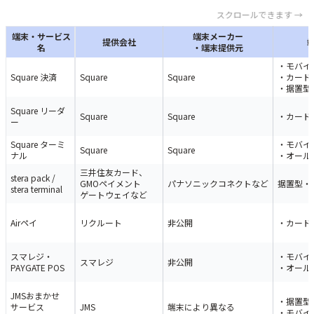
スクロールできます →
端末・サービス
端末メーカー
提供会社
名
・端末提供元
・モバイ
Square 決済
Square
Square
・カード
・据置型
Square リーダ
Square
Square
・カード
ー
Square ターミ
・モバイ
Square
Square
ナル
・オール
三井住友カード、
stera pack /
GMOペイメント
パナソニックコネクトなど
据置型・
stera terminal
ゲートウェイなど
Airペイ
リクルート
非公開
・カード
スマレジ・
・モバイ
スマレジ
非公開
PAYGATE POS
・オール
JMSおまかせ
・据置型
サービス
JMS
端末により異なる
・モバイ