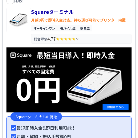
比較
Squareターミナル
を比較する
Squareターミナル
月額0円で即時入金対応。持ち運び可能でプリンター内蔵
オールインワン
モバイル型
据置型
4.77
総合評価
★★★★★
★★★★★
評価の内訳を見る
Squareターミナル
の特徴
最短
即時入金
&
即日利用可能！
月額・解約・振込手数料
0円