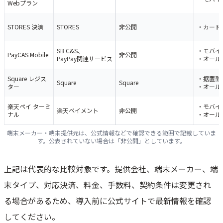
Webプラン
STORES 決済
STORES
非公開
・カード
SB C&S、
・モバイ
PayCAS Mobile
非公開
PayPay関連サービス
・オール
Square レジス
・据置型
Square
Square
ター
・オール
楽天ペイ ターミ
・モバイ
楽天ペイメント
非公開
ナル
・オール
端末メーカー・端末提供元は、公式情報などで確認できる範囲で記載していま
す。公表されていない場合は「非公開」としています。
上記は代表的な比較対象です。提供会社、端末メーカー、端
末タイプ、対応決済、料金、手数料、契約条件は変更され
る場合があるため、導入前に公式サイトで最新情報を確認
してください。