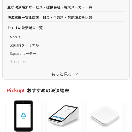
主な決済端末サービス・提供会社・端末メーカー一覧
決済端末一覧比較表｜料金・手数料・対応決済を比較
おすすめ決済端末一覧
Airペイ
Squareターミナル
Square リーダー
stera pack
スマレジ・PAYGATE POS
もっと見る
JMSおまかせサービス Webプラン
STORES 決済
Pickup!
おすすめの決済端末
PayCAS Mobile
楽天ペイ ターミナル
スマホが決済端末になるアプリ一覧
Square スマホでタッチ決済 - 手数料2.5%~個人おすすめ最短即時入金/4
つの費用が0円で負担減/月額無料/屋外決済