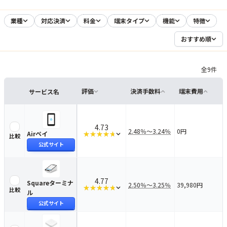
業種
対応決済
料金
端末タイプ
機能
特徴
おすすめ順
全
9
件
評価
決済手数料
端末費用
サービス名
比較
決済端末比較表
4.73
2.48％〜3.24％
0円
Airペイ
Airペイ
を比較する
★★★★★
★★★★★
比較
評価の内訳を見る
公式サイト
4.77
Squareターミナ
2.50％〜3.25％
39,980円
Squareターミナル
を比較する
★★★★★
★★★★★
比較
評価の内訳を見る
ル
公式サイト