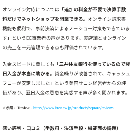
本当に手数料2.5%以外に費用はかからないのですか？
オンライン対応については「
追加の料金が不要で決算手数
端末が故障した場合の対応はどうなりますか？
Square決済の解約はスムーズにできる？手続きと注意点
料だけでネットショップを開業できる。
オンライン請求書
Square決済のキャンペーン・お得情報
機能も便利で、事前決済によるノーショー対策もできていま
現在実施中のキャンペーン詳細
す」というEC事業者の声があります。実店舗とオンライン
端末を無料で入手する方法はある？
の売上を一元管理できる点も評価されています。
総合評価：Square決済は本当におすすめか？
入金スピードに関しても「
三井住友銀行を使っているので翌
日入金が本当に助かる。
資金繰りが改善されて、キャッシュ
フローが安定しました」という美容サロン経営者からの評
価があり、翌日入金の恩恵を実感する声が多く聞かれます。
※参照：ITreview –
https://www.itreview.jp/products/square/reviews
悪い評判・口コミ（手数料・決済手段・機能面の課題）