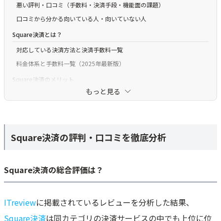
悪い評判・口コミ（手数料・決済手段・機能面の課題）
口コミから分かる向いている人・向いていない人
Square決済とは？
対応している決済方法と決済手数料一覧
料金体系と手数料一覧（2025年最新版）
Square決済のメリット
もっと見る
即時入金で資金繰りが改善される
振込手数料が完全無料
高機能POSレジアプリが無料で使える
Square決済の評判・口コミを徹底分析
審査・導入のスピードが圧倒的に早い
電話サポートが土日祝日も利用できる
スマホだけでタッチ決済が可能（Tap to Pay）
Square決済の総合評価は？
屋外・移動販売でも決済できる
カード情報の手入力決済も可能
ITreview
に掲載されているレビューを分析した結果、
オフラインになっても決済できる
Square決済
は同カテゴリの決済サービスの中でも上位に位
端末デザインがスタイリッシュでおしゃれ