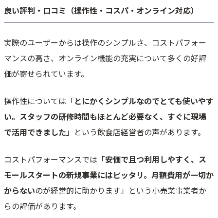
良い評判・口コミ（操作性・コスパ・オンライン対応）
Square決済の端末5種類と選び方ガイド
Squareリーダー（4,980円）の特徴と向いている業種
Squareターミナル（39,980円）の特徴と向いている業種
実際のユーザーからは操作のシンプルさ、コストパフォー
Squareスタンド（29,980円）の特徴と向いている業種
マンスの高さ、オンライン機能の充実について多くの好評
Squareレジスター（84,980円）の特徴と向いている業種
価が寄せられています。
スマホでタッチ決済（無料）の特徴と向いている業種
Square決済を実際に使ってみた！リアルな体験談を公開
操作性については「
とにかくシンプルなのでとても使いやす
Square決済の導入レポート｜申し込みから設定完了までの流れ
い。スタッフの研修時間もほとんど必要なく、すぐに現場
実際の決済スピードや操作性は？実際に使ってみた感想
で活用できました
」という飲食店経営者の声があります。
サポートサイトや動画を使ってみた感想
Square決済の導入手順をわかりやすく解説
コストパフォーマンスでは「
安価で且つ利用しやすく、ス
Square決済の申し込み方法｜審査の流れと必要書類を詳しく解説
モールスタートの新規事業にはピッタリ。月額費用が一切か
Square決済の評判・口コミ関してよくある疑問Q&A｜トラブル対処法も
からない
のが経営的に助かります」という小売業事業者か
紹介
らの評価があります。
個人事業主でも審査に通りますか？