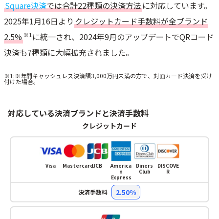
Square決済
では合計22種類の決済方法
に対応しています。
2025年1月16日より
クレジットカード手数料が全ブランド
※1
2.5%
に統一され、2024年9月のアップデートでQRコード
決済も7種類に大幅拡充されました。
※1:※年間キャッシュレス決済額3,000万円未満の​方で、​対面カード決済を​受け
付けた​場合。
対応している決済ブランドと決済手数料
クレジットカード
Visa
Mastercard
JCB
America
Diners
DISCOVE
n
Club
R
Express
2.50%
決済手数料