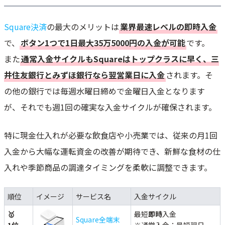
Square決済
の最大のメリットは
業界最速レベルの即時入金
で、
ボタン1つで1日最大35万5000円の入金が可能
です。
また
通常入金サイクルもSquareはトップクラスに早く、三
井住友銀行とみずほ銀行なら翌営業日に入金
されます。そ
の他の銀行では毎週水曜日締めで金曜日入金となります
が、それでも週1回の確実な入金サイクルが確保されます。
特に現金仕入れが必要な飲食店や小売業では、従来の月1回
入金から大幅な運転資金の改善が期待でき、新鮮な食材の仕
入れや季節商品の調達タイミングを柔軟に調整できます。
順位
イメージ
サービス名
入金サイクル
🥇
最短
即時
入金
Square全端末