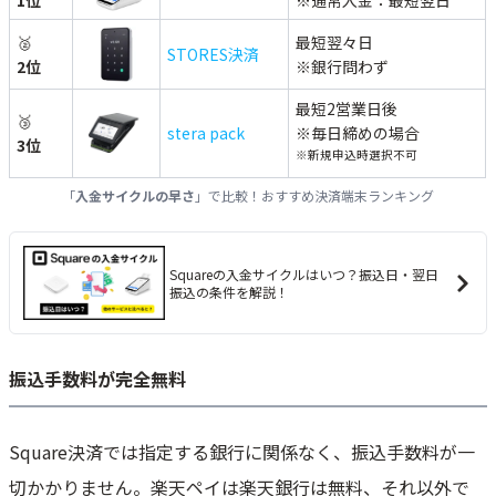
1位
※通常入金：最短翌日
🥈
最短翌々日
STORES決済
2位
※銀行問わず
最短2営業日後
🥉
stera pack
※毎日締めの場合
3位
※新規申込時選択不可
「
入金サイクルの早さ
」で比較！おすすめ決済端末ランキング
Squareの入金サイクルはいつ？振込日・翌日
振込の条件を解説！
振込手数料が完全無料
Square決済では指定する銀行に関係なく、振込手数料が一
切かかりません。楽天ペイは楽天銀行は無料、それ以外で