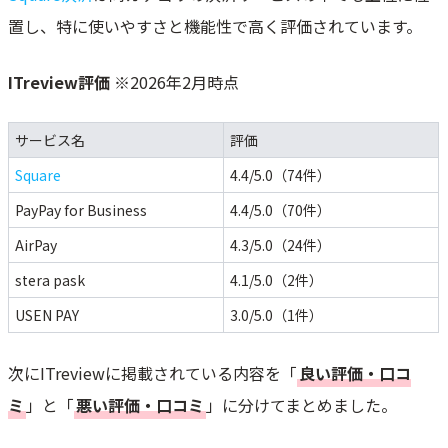
置し、特に使いやすさと機能性で高く評価されています。
決済処理スピードが業界最速レベル
事前決済でノーショー対策ができる
ITreview評価
※2026年2月時点
端末なしでオンライン決済も対応
月謝・継続課金の決済ができる（エステ・塾・語学教室等、他社は対応
不可）
サービス名
評価
Square決済のデメリット
Square
4.4/5.0（74件）
レシート印刷にはプリンターかSquareターミナルが必要
PayPay for Business
4.4/5.0（70件）
即時入金は手数料あり・翌日入金は特定銀行のみ対応（三井住友・みず
ほ銀行）
AirPay
4.3/5.0（24件）
分割払い・リボ払いに対応していない
stera pask
4.1/5.0（2件）
アカウント凍結リスクがある
USEN PAY
3.0/5.0（1件）
電子マネー・QRコード決済の手数料が少し高い（3.25%）
暗証番号入力はタッチスクリーンで少し不便
次にITreviewに掲載されている内容を「
良い評価・口コ
Square決済を他社と徹底比較
ミ
」と「
悪い評価・口コミ
」に分けてまとめました。
人気の決済サービスとの比較｜料金・手数料・機能
実際のコストシミュレーション