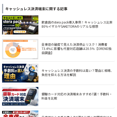
キャッシュレス決済端末
に関する記事
飲食店のstera pack導入事例！キャッシュレス比率
80％イザカヤSAKETORAのリアルな感想
全東信の破産で見えた決済停止リスク！消費者
73.4％に影響も代替対応店舗は20.5％【OREND独
自調査】
キャッシュレス決済の手数料は高い？理由と相場、
負担を抑える方法を解説
銀聯カード対応の決済端末おすすめ7選！手数料・
料金を比較