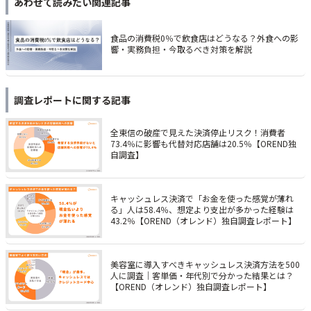
あわせて読みたい関連記事
食品の消費税0％で飲食店はどうなる？外食への影
響・実務負担・今取るべき対策を解説
調査レポート
に関する記事
全東信の破産で見えた決済停止リスク！消費者
73.4％に影響も代替対応店舗は20.5％【OREND独
自調査】
キャッシュレス決済で「お金を使った感覚が薄れ
る」人は58.4％、想定より支出が多かった経験は
43.2％【OREND（オレンド）独自調査レポート】
美容室に導入すべきキャッシュレス決済方法を500
人に調査｜客単価・年代別で分かった結果とは？
【OREND（オレンド）独自調査レポート】