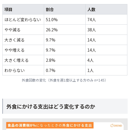
項目
割合
人数
ほとんど変わらない
51.0%
74人
やや減る
26.2%
38人
大きく減る
9.7%
14人
やや増える
9.7%
14人
大きく増える
2.8%
4人
わからない
0.7%
1人
外食回数の変化（外食を週1度以上する方のみ n=145）
外食にかける支出はどう変化するのか