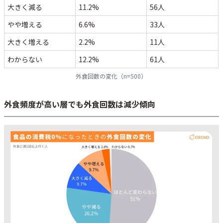
大きく減る
11.2%
56人
やや増える
6.6%
33人
大きく増える
2.2%
11人
わからない
12.2%
61人
外食回数の変化（n=500）
外食頻度が高い層でも外食回数は減少傾向