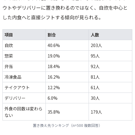
ウトやデリバリーに置き換わるのではなく、自炊を中心と
した内食へと直接シフトする傾向が見られる。
項目
割合
人数
自炊
40.6%
203人
惣菜
19.0%
95人
弁当
18.4%
92人
冷凍食品
16.2%
81人
テイクアウト
12.2%
61人
デリバリー
6.0%
30人
外食の回数は変わら
35.8%
179人
ない
置き換え先ランキング（n=500 複数回答）