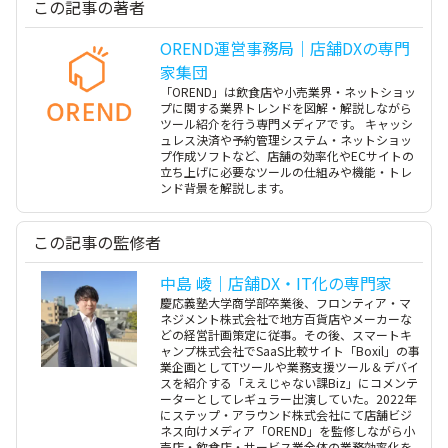
この記事の著者
OREND運営事務局｜店舗DXの専門
家集団
「OREND」は飲食店や小売業界・ネットショッ
プに関する業界トレンドを図解・解説しながら
ツール紹介を行う専門メディアです。 キャッシ
ュレス決済や予約管理システム・ネットショッ
プ作成ソフトなど、店舗の効率化やECサイトの
立ち上げに必要なツールの仕組みや機能・トレ
ンド背景を解説します。
この記事の監修者
中島 崚｜店舗DX・IT化の専門家
慶応義塾大学商学部卒業後、フロンティア・マ
ネジメント株式会社で地方百貨店やメーカーな
どの経営計画策定に従事。その後、スマートキ
ャンプ株式会社でSaaS比較サイト「Boxil」の事
業企画としてTツールや業務支援ツール＆デバイ
スを紹介する「ええじゃない課Biz」にコメンテ
ーターとしてレギュラー出演していた。2022年
にステップ・アラウンド株式会社にて店舗ビジ
ネス向けメディア「OREND」を監修しながら小
売店・飲食店・サービス業全体の業務効率化を