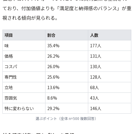
ており、付加価値よりも「満足度と納得感のバランス」が重
視される傾向が見られる。
項目
割合
人数
味
35.4%
177人
価格
26.2%
131人
コスパ
26.0%
130人
専門性
25.6%
128人
立地
13.6%
68人
雰囲気
8.6%
43人
特に変わらない
29.2%
146人
選ぶポイント（全体 n=500 複数回答）