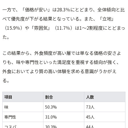
一方で、「価格が安い」は28.3％にとどまり、全体傾向と比
べて優先度が下がる結果となっている。また、「立地」
（15.9％）や「雰囲気」（11.7％）は1〜2割程度にとどまっ
た。
この結果から、外食頻度が高い層では単なる価格の安さよ
りも、味や専門性といった満足度を重視する傾向が強く、
外食においてより質の高い体験を求める意識がうかがえ
る。
項目
割合
人数
味
50.3%
73人
専門性
31.0%
45人
コスパ
30.3%
44人