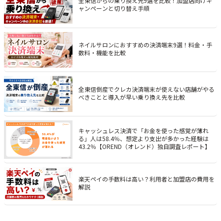
全東信からの乗り換え先9選を比較！加盟店向けキ
ャンペーンと切り替え手順
ネイルサロンにおすすめの決済端末9選！料金・手
数料・機能を比較
全東信倒産でクレカ決済端末が使えない店舗がやる
べきことと導入が早い乗り換え先を比較
キャッシュレス決済で「お金を使った感覚が薄れ
る」人は58.4％、想定より支出が多かった経験は
43.2％【OREND（オレンド）独自調査レポート】
楽天ペイの手数料は高い？利用者と加盟店の費用を
解説