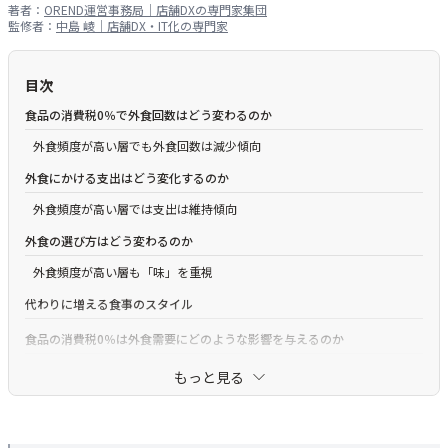
著者：
OREND運営事務局｜店舗DXの専門家集団
監修者：
中島 崚｜店舗DX・IT化の専門家
目次
食品の消費税0％で外食回数はどう変わるのか
外食頻度が高い層でも外食回数は減少傾向
外食にかける支出はどう変化するのか
外食頻度が高い層では支出は維持傾向
外食の選び方はどう変わるのか
外食頻度が高い層も「味」を重視
代わりに増える食事のスタイル
食品の消費税0％は外食需要にどのような影響を与えるのか
調査概要
もっと見る
調査結果の利用条件
OREND（オレンド）について