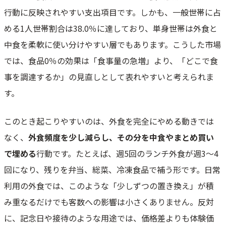
行動に反映されやすい支出項目です。しかも、一般世帯に占
める1人世帯割合は38.0％に達しており、単身世帯は外食と
中食を柔軟に使い分けやすい層でもあります。こうした市場
では、食品0％の効果は「食事量の急増」より、「どこで食
事を調達するか」の見直しとして表れやすいと考えられま
す。
このとき起こりやすいのは、外食を完全にやめる動きでは
なく、
外食頻度を少し減らし、その分を中食やまとめ買い
で埋める
行動です。たとえば、週5回のランチ外食が週3〜4
回になり、残りを弁当、総菜、冷凍食品で補う形です。日常
利用の外食では、このような「少しずつの置き換え」が積
み重なるだけでも客数への影響は小さくありません。反対
に、記念日や接待のような用途では、価格差よりも体験価