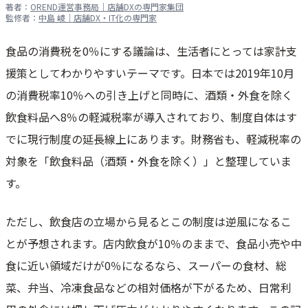
著者：
OREND運営事務局｜店舗DXの専門家集団
監修者：
中島 崚｜店舗DX・IT化の専門家
食品の消費税を0％にする議論は、生活者にとっては家計支
援策としてわかりやすいテーマです。日本では2019年10月
の消費税率10％への引き上げと同時に、酒類・外食を除く
飲食料品へ8％の軽減税率が導入されており、制度自体はす
でに現行制度の延長線上にあります。財務省も、軽減税率の
対象を「飲食料品（酒類・外食を除く）」と整理していま
す。
ただし、飲食店の立場から見るとこの制度は逆風になるこ
とが予想されます。店内飲食が10％のままで、食品小売や中
食に近い領域だけが0％になるなら、スーパーの食材、総
菜、弁当、冷凍食品などの相対価格が下がるため、日常利