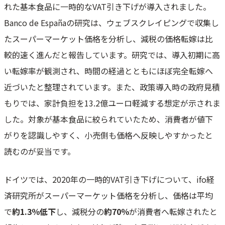
れた基本食品に一時的なVAT引き下げが導入されました。
Banco de Españaの研究は、ウェブスクレイピングで収集し
たスーパーマーケット価格を分析し、減税の価格転嫁は比
較的速く進んだと報告しています。研究では、導入初期に高
い転嫁率が観測され、時間の経過とともにほぼ完全転嫁へ
近づいたと整理されています。また、政策導入時の政府見積
もりでは、家計負担を13.2億ユーロ軽減する想定が示されま
した。対象が基本食品に絞られていたため、消費者が値下
がりを認識しやすく、小売側も価格へ反映しやすかったと
読むのが妥当です。
ドイツでは、2020年の一時的VAT引き下げについて、ifo経
済研究所がスーパーマーケット価格を分析し、価格は平均
で
約1.3％低下
し、減税分の
約70％
が消費者へ転嫁されたと