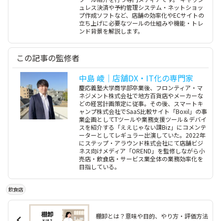
ュレス決済や予約管理システム・ネットショッ
プ作成ソフトなど、店舗の効率化やECサイトの
立ち上げに必要なツールの仕組みや機能・トレ
ンド背景を解説します。
この記事の監修者
中島 崚｜店舗DX・IT化の専門家
慶応義塾大学商学部卒業後、フロンティア・マ
ネジメント株式会社で地方百貨店やメーカーな
どの経営計画策定に従事。その後、スマートキ
ャンプ株式会社でSaaS比較サイト「Boxil」の事
業企画としてTツールや業務支援ツール＆デバイ
スを紹介する「ええじゃない課Biz」にコメンテ
ーターとしてレギュラー出演していた。2022年
にステップ・アラウンド株式会社にて店舗ビジ
ネス向けメディア「OREND」を監修しながら小
売店・飲食店・サービス業全体の業務効率化を
目指している。
飲食店
棚卸とは？意味や目的、やり方・評価方法