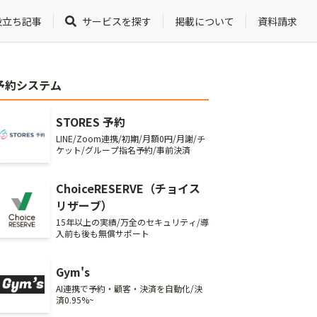
役立ち記事
サービスを探す
掲載について
資料請求
予約システム
STORES 予約
LINE/Zoom連携/初期/月額0円/月謝/チ
ケット/グループ指名予約/事前決済
ChoiceRESERVE（チョイス
リザーブ）
15年以上の実績/万全のセキュリティ/導
入前も後も無償サポート
Gym's
AI連携で予約・顧客・決済を自動化/決
済0.95%~