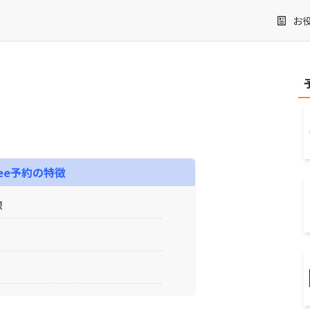
お
eee予約
の特徴
限