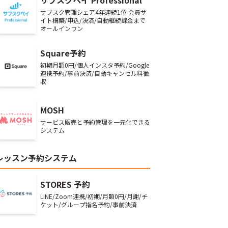
サブスクペイ Professional
サブスク管理シェア4年連続1位 会員サ
イト構築/申込/決済/自動継続課金まで
オールインワン
Square予約
初期月額0円/個人インスタ予約/Google
連携予約/事前決済/自動キャンセル料徴
収
MOSH
サービス販売と予約管理を一元化できる
システム
レッスン予約システム
STORES 予約
LINE/Zoom連携/初期/月額0円/月謝/チ
ケット/グループ指名予約/事前決済