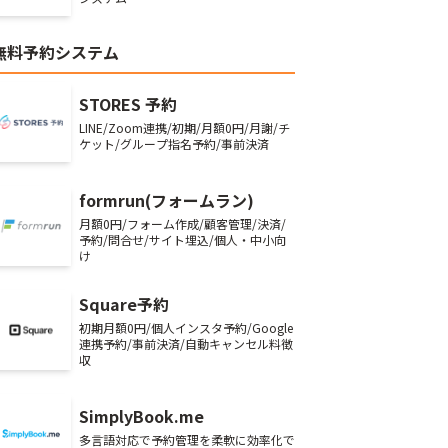
無料予約システム
STORES 予約
LINE/Zoom連携/初期/月額0円/月謝/チ
ケット/グループ指名予約/事前決済
formrun(フォームラン)
月額0円/フォーム作成/顧客管理/決済/
予約/問合せ/サイト埋込/個人・中小向
け
Square予約
初期月額0円/個人インスタ予約/Google
連携予約/事前決済/自動キャンセル料徴
収
SimplyBook.me
多言語対応で予約管理を柔軟に効率化で