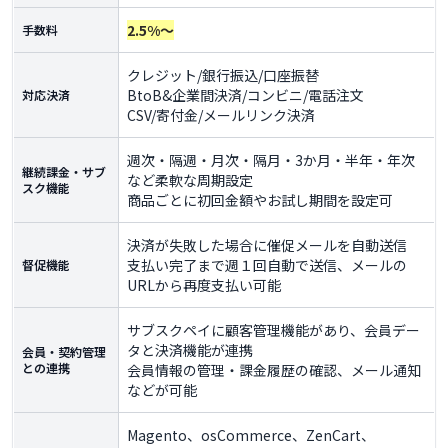
2.5%～
手数料
クレジット/銀行振込/口座振替
BtoB&企業間決済/コンビニ/電話注文
対応決済
CSV/寄付金/メールリンク決済
週次・隔週・月次・隔月・3か月・半年・年次
継続課金・サブ
など柔軟な周期設定
スク機能
商品ごとに初回金額やお試し期間を設定可
決済が失敗した場合に催促メールを自動送信
支払い完了まで週１回自動で送信、メールの
督促機能
URLから再度支払い可能
サブスクペイに顧客管理機能があり、会員デー
タと決済機能が連携
会員・契約管理
との連携
会員情報の管理・課金履歴の確認、メール通知
などが可能
Magento、osCommerce、ZenCart、