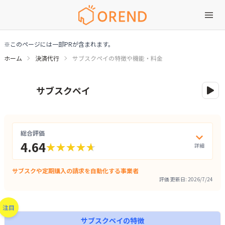
※このページには一部PRが含まれます。
ホーム
決済代行
サブスクペイの特徴や機能・料金
サブスクペイの特徴や機能・料金
サブスクペイ
総合評価
4.64
詳細評
詳細
★★★★★
★★★★★
サブスクや定期購入の請求を自動化する事業者
評価 更新日:
2026/7/24
注目
サブスクペイ
の特徴