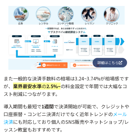
詳細はこちら
また一般的な決済手数料の相場は3.24~3.74%が相場感です
が、
業界最安水準
の
2.5%~
の料金設定で年間では大幅なコ
スト削減につながります。
導入期間も最短で
1週間
で決済開始が可能で、クレジットや
口座振替・コンビニ決済だけでなく近年トレンドの
メール
決済
にも対応しており個人のSNS販売やネットショップ/レ
ッスン教室もおすすめです。