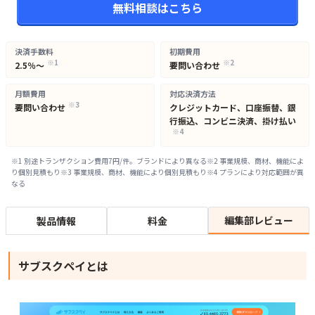
無料相談はこちら
決済手数料
初期費用
※
1
※
2
2.5％～
要問い合わせ
月額費用
対応決済方法
※
3
要問い合わせ
クレジットカード、口座振替、銀
行振込、コンビニ決済、掛け払い
※
4
※
1
別途トランザクション費用7円/件。ブランドにより異なる
※
2
事業規模、商材、機能によ
り個別見積もり
※
3
事業規模、商材、機能により個別見積もり
※
4
プランにより対応範囲が異
なる
編集部レビュー
製品情報
料金
サブスクペイとは