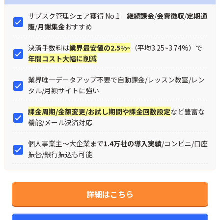
サブスク管理シェア獲得 No.1
継続課金
/
会費徴収
/
定期通
販
/
月謝集金
おすすめ
決済手数料は
業界最安値の2.5%~
（平均3.25~3.74%）で
年間コスト大幅に削減
業界唯一データアップ不要で自動課金/レッスン教室/レン
タル/月額サイトに強い
課金周期/金額変更/お試し期間や課金回数設定
など豊富な
機能/メール決済対応
個人事業主～大企業まで
1.4万社の導入実績
/コンビニ/口座
振替/銀行振込も可能
詳細はこちら