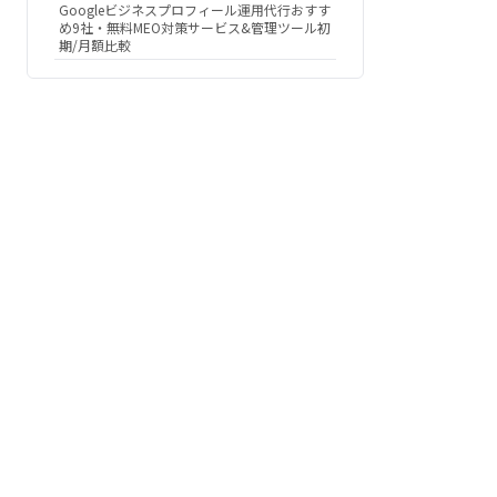
Googleビジネスプロフィール運用代行おすす
め9社・無料MEO対策サービス&管理ツール初
期/月額比較