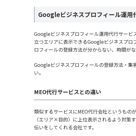
デジタルリード
Googleビジネスプロフィール運
株式会社おもてなしドットコム
株式会社ターミナス
Googleビジネスプロフィール運用代行サービ
株式会社ビエナセレクション
立つエリアに表示できるGoogleビジネスプロ
有限会社コウチヤ
ロフィールの登録方法が分からない、時間がな
KATAAN
コムサポートオフィス
Googleビジネスプロフィールの登録方法・
い。
MEO代行サービスとの違い
類似するサービスにMEO代行会社というもの
（エリア×目的）に上位表示されるよう対策す
伝いをしてくれる会社です。