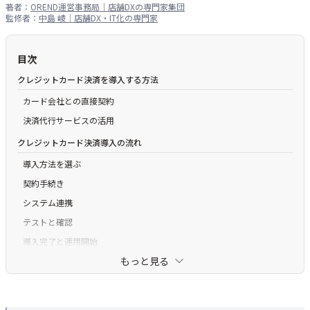
著者：
OREND運営事務局｜店舗DXの専門家集団
監修者：
中島 崚｜店舗DX・IT化の専門家
目次
クレジットカード決済を導入する方法
カード会社との直接契約
決済代行サービスの活用
クレジットカード決済導入の流れ
導入方法を選ぶ
契約手続き
システム連携
テストと確認
導入完了と運用開始
もっと見る
クレジットカード決済を導入するメリット
【前提】お客さまにとってのメリットが多い
集客・客単価アップにつながる