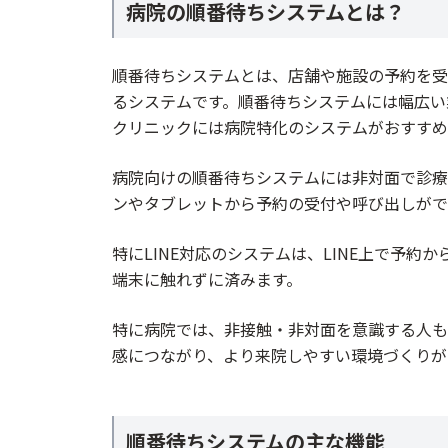
病院の順番待ちシステムとは？
Airウェイト – 初期月額0円~LINE/電話
My junban – ウェイティング・順番待ち
順番待ちシステムとは、店舗や施設の予約を受
エアリザーブ
るシステムです。順番待ちシステムには幅広い
クリニックには病院特化のシステムがおすすめ
調整さんカレンダー
デンタマッププラス
病院向けの順番待ちシステムには非対面で診療
ヨヤクル
ンやタブレットから予約の受付や呼び出しがで
診療予約2020
特にLINE対応のシステムは、LINE上で予
アットリンク
端末に触れずに済みます。
3Bees
i-CALL
特に病院では、非接触・非対面を意識する人も
メディカル革命byGMO
感につながり、より来院しやすい環境づくりが
ドクターキューブ
EPARK
順番待ちシステムの主な機能
アイリスト