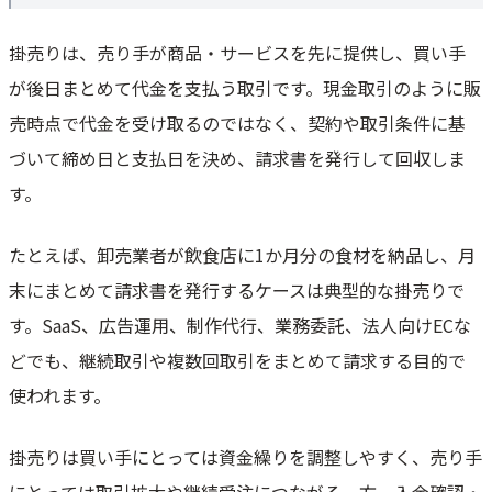
掛売りを始める前のチェックポイント
掛売りは、売り手が商品・サービスを先に提供し、買い手
よくある質問
が後日まとめて代金を支払う取引です。現金取引のように販
掛売りと売掛金の違いは何ですか？
売時点で代金を受け取るのではなく、契約や取引条件に基
掛売りと請求書払いは同じですか？
づいて締め日と支払日を決め、請求書を発行して回収しま
掛売りの最大のリスクは何ですか？
す。
個人事業主との取引でも掛売りは使えますか？
掛売りをやめて前払いにした方がよいケースはありますか？
たとえば、卸売業者が飲食店に1か月分の食材を納品し、月
まとめ
末にまとめて請求書を発行するケースは典型的な掛売りで
す。SaaS、広告運用、制作代行、業務委託、法人向けECな
どでも、継続取引や複数回取引をまとめて請求する目的で
使われます。
掛売りは買い手にとっては資金繰りを調整しやすく、売り手