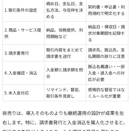
締め日、支払日、支
契約書・申込書・利
1. 取引条件の設定
払方法、与信枠を決
用規約で明文化する
める
納品日・検収日・請
2. 商品・サービス提
納品、役務提供、利
求対象期間を記録す
供
用開始など
る
取引内容をまとめて
請求先、振込先、支
3. 請求書発行
請求書を送付
払期限の誤りに注意
振込名義違い・一部
入金額と請求額を照
4. 入金確認・消込
入金・過入金への対
合
応が必要
リマインド、督促、
感情的な督促ではな
5. 未入金対応
取引条件見直し
くルール化が重要
掛売りは、導入そのものよりも継続運用の設計が成果を左
右します。特に、請求書発行と入金消込を属人化させると、