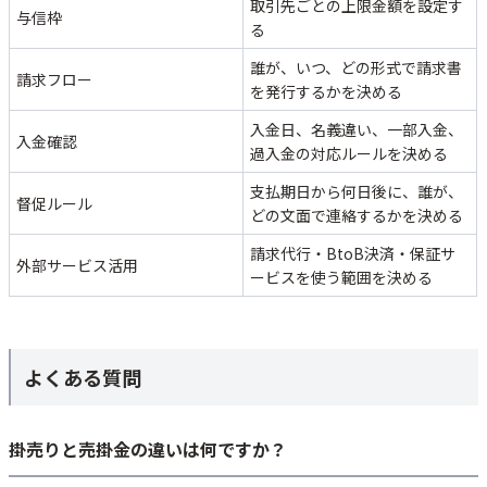
取引先ごとの上限金額を設定す
与信枠
る
誰が、いつ、どの形式で請求書
請求フロー
を発行するかを決める
入金日、名義違い、一部入金、
入金確認
過入金の対応ルールを決める
支払期日から何日後に、誰が、
督促ルール
どの文面で連絡するかを決める
請求代行・BtoB決済・保証サ
外部サービス活用
ービスを使う範囲を決める
よくある質問
掛売りと売掛金の違いは何ですか？