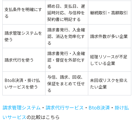
締め日、支払日、遅
支払条件を明確にす
延時対応、与信枠を
継続取引・高額取引
る
契約書に明記する
請求書発行、入金確
請求管理システムを
認、消込を効率化す
請求件数が多い企業
使う
る
請求書発行・入金確
経理リソースが不足
請求代行を使う
認・督促を外部化す
している企業
る
与信、請求、回収、
BtoB決済・掛け払
未回収リスクを抑え
保証をまとめて任せ
いサービスを使う
たい企業
る
請求管理システム
・
請求代行サービス
・
BtoB決済
・
掛け払
いサービス
の比較はこちら