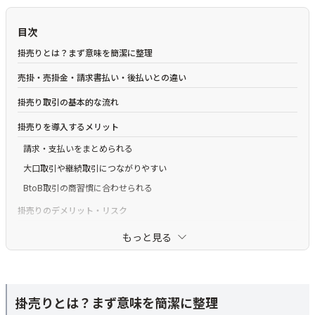
目次
掛売りとは？まず意味を簡潔に整理
売掛・売掛金・請求書払い・後払いとの違い
掛売り取引の基本的な流れ
掛売りを導入するメリット
請求・支払いをまとめられる
大口取引や継続取引につながりやすい
BtoB取引の商習慣に合わせられる
掛売りのデメリット・リスク
与信管理が必要になる
もっと見る
支払い遅延・未回収が発生する可能性がある
請求・消込・督促の負担が増える
掛売りのリスクを抑える方法
掛売りとは？まず意味を簡潔に整理
請求代行・BtoB決済サービスを使うべきケース