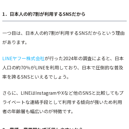
環境を整える
2．ブロックされない程度のメッセージの配信頻度と内容にする
1．日本人の約7割が利用するSNSだから
3．定期的な効果分析を行う
Q&A． LINE公式アカウント運用に関するよくある質問
一つ目は、日本人の約7割が利用するSNSだからという理由
まとめ
があります。
LINEヤフー株式会社
が行った2024年の調査によると、日本
人口の約70％がLINEを利用しており、日本で圧倒的な普及
率を誇るSNSといえるでしょう。
さらに、LINEはInstagramやXなど他のSNSと比較してもプ
ライベートな連絡手段として利用する傾向が強いため利用
者の年齢層も幅広いのが特徴です。