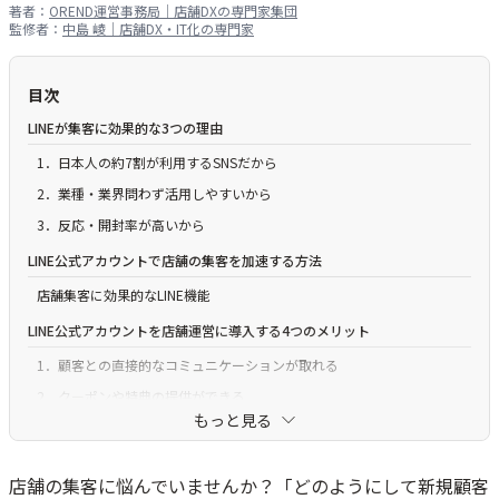
著者：
OREND運営事務局｜店舗DXの専門家集団
監修者：
中島 崚｜店舗DX・IT化の専門家
目次
LINEが集客に効果的な3つの理由
1．日本人の約7割が利用するSNSだから
2．業種・業界問わず活用しやすいから
3．反応・開封率が高いから
LINE公式アカウントで店舗の集客を加速する方法
店舗集客に効果的なLINE機能
LINE公式アカウントを店舗運営に導入する4つのメリット
1．顧客との直接的なコミュニケーションが取れる
2．クーポンや特典の提供ができる
もっと見る
3．効率的な予約管理が可能
4． ターゲットを絞ったプロモーションが可能
店舗の集客に悩んでいませんか？「どのようにして新規顧客
成功事例から学ぶ4つのLINE活用術