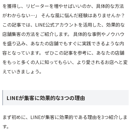
を獲得し、リピーターを増やせばいいのか、具体的な方法
LINE公式アカウントの運用方法を最適化する3つのコツ
がわからない…」 そんな風に悩んだ経験はありませんか？
1．QRコードやURLを活用し、店頭やオンライン上で簡単に登録できる
環境を整える
この記事では、LINE公式アカウントを活用した、効果的な
2．メッセージ配信で顧客との関係を深める
店舗集客の方法をご紹介します。 具体的な事例やノウハウ
3．クーポンやショップカードを活用して来店頻度を高める
を盛り込み、あなたの店舗でもすぐに実践できるような内
複数店舗をLINEで効率よく運用する3つの方法
容となっています。 ぜひこの記事を参考に、あなたの店舗
1．店舗ごとにアカウントを運用する
をもっと多くの人に知ってもらい、より愛されるお店へと変
2．店舗共通アカウントを作る（メリット・デメリットも解説）
えていきましょう。
3．ツールを活用する
LINEでリピーターを増やすためには？
1．リッチメニューやLINE VOOMを活用する
LINEが集客に効果的な3つの理由
2．顧客のエンゲージメント向上のためにステップ配信を活用する
3．来店後1週間以内にクーポンを配布する
まず初めに、LINEが集客に効果的である理由を3つ紹介しま
LINE公式アカウント運用時の3つの注意点と改善策
す。
1．QRコードやURLを活用し、店頭やオンライン上で簡単に登録できる