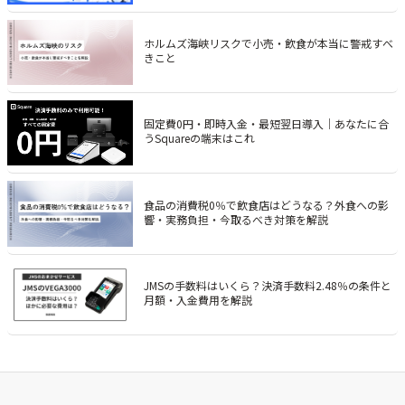
ホルムズ海峡リスクで小売・飲食が本当に警戒すべ
きこと
固定費0円・即時入金・最短翌日導入｜あなたに合
うSquareの端末はこれ
食品の消費税0％で飲食店はどうなる？外食への影
響・実務負担・今取るべき対策を解説
JMSの手数料はいくら？決済手数料2.48％の条件と
月額・入金費用を解説