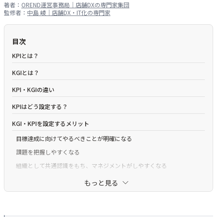
著者：
OREND運営事務局｜店舗DXの専門家集団
監修者：
中島 崚｜店舗DX・IT化の専門家
目次
KPIとは？
KGIとは？
KPI・KGIの違い
KPIはどう設定する？
KGI・KPIを設定するメリット
目標達成に向けてやるべきことが明確になる
課題を把握しやすくなる
組織として共通認識をもち、マネジメントがしやすくなる
KGI・KPIを設定する際の注意点
もっと見る
目標は具体的か
KGIとKPIが相関しているか