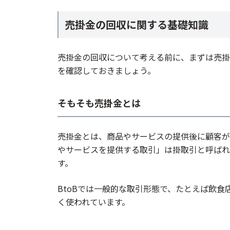
契約書の内容を再確認する
内容証明郵便で催告を送る
売掛金の回収に関する基礎知識
交渉し、必要に応じて合意書を作成
取引内容に応じた対応を取る
売掛金の回収について考える前に、まずは売掛
回収できないなら訴訟も検討する
を確認しておきましょう。
売掛金の未回収を防ぐ方法
そもそも売掛金とは
与信管理を徹底する
適切な支払い条件を設定する
売掛金とは、商品やサービスの提供後に顧客が
債権管理を効果的に行う
やサービスを提供する取引」は掛取引と呼ばれ
顧客とのコミュニケーションを重視する
す。
リスクヘッジ策を検討する
BtoBでは一般的な取引形態で、たとえば飲
売掛金回収の手間や未回収リスクを減
く使われています。