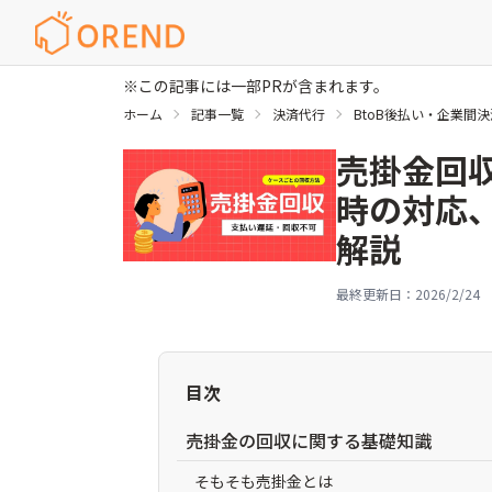
※この記事には一部PRが含まれます。
ホーム
記事一覧
決済代行
BtoB後払い・企業間
売掛金回
時の対応
解説
最終更新日：
2026/2/24
目次
売掛金の回収に関する基礎知識
そもそも売掛金とは