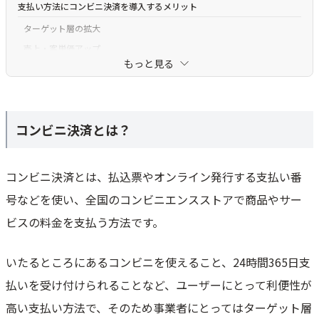
支払い方法にコンビニ決済を導入するメリット
ターゲット層の拡大
売上・客単価アップ
もっと見る
ほぼリアルタイムの入金確認
未回収リスクの軽減
顧客にとっての利便性向上
コンビニ決済とは？
ほかの支払い方法と比べたコンビニ決済のデメリット
払込票タイプは郵送の手間がかかる
紛失や期限切れへの対応が必要
コンビニ決済とは、払込票やオンライン発行する支払い番
支払い忘れが起こりやすい
号などを使い、全国のコンビニエンスストアで商品やサー
コンビニ決済で発生する手数料
ビスの料金を支払う方法です。
おすすめのコンビニ決済代行サービス比較6選
いたるところにあるコンビニを使えること、24時間365日支
おすすめコンビニ決済代行サービスの比較表
払いを受け付けられることなど、ユーザーにとって利便性が
サブスクペイ - サブスク管理シェア獲得 No.1 継続課金/月謝集金に特化/
最安水準2.5%~/教室&サブスク向け
高い支払い方法で、そのため事業者にとってはターゲット層
月額パンダ - 初期＆月額0円/法人･個人/クレカ/口座振替/月謝,年会費,単