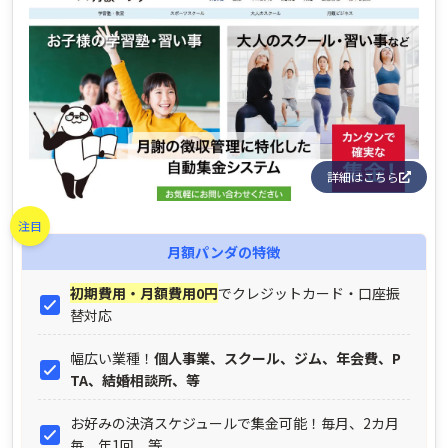
詳細はこちら
注目
月額パンダ
の特徴
初期費用・月額費用0円
でクレジットカード・口座振
替対応
幅広い業種！
個人事業、スクール、ジム、年会費、P
TA、結婚相談所、等
お好みの決済スケジュールで集金可能！毎月、2カ月
毎、年1回、等