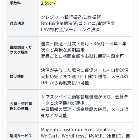
2.5%～
手数料
クレジット/銀行振込/口座振替
BtoB&企業間決済/コンビニ/電話注文
対応決済
CSV/寄付金/メールリンク決済
週次・隔週・月次・隔月・3か月・半年・年
継続課金・サ
次など柔軟な周期設定
ブスク機能
商品ごとに初回金額やお試し期間を設定可
決済が失敗した場合に催促メールを自動送信
支払い完了まで週１回自動で送信、メールの
督促機能
URLから再度支払い可能
サブスクペイに顧客管理機能があり、会員デ
ータと決済機能が連携
会員・契約管
理との連携
会員情報の管理・課金履歴の確認、メール通
知などが可能
Magento、osCommerce、ZenCart、
WelCart、WordPress、MyASP、独自EC、自
連携サービス