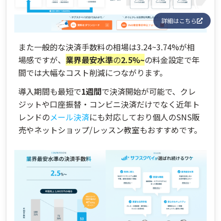
詳細はこちら
また一般的な決済手数料の相場は3.24~3.74%が相
場感ですが、
業界最安水準
の
2.5%~
の料金設定で年
間では大幅なコスト削減につながります。
導入期間も最短で
1週間
で決済開始が可能で、クレ
ジットや口座振替・コンビニ決済だけでなく近年ト
レンドの
メール決済
にも対応しており個人のSNS販
売やネットショップ/レッスン教室もおすすめです。