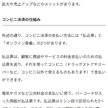
発/幅広い業種OK
拡大や売上アップなどのメリットがあります。
VeriTrans4G - 30種の決済を一括導入/サブスク/後払い/集金代行/スクー
ル&ECおすすめ
コンビニ決済の仕組み
会費ペイ - 初期月額0円/スクール/フィットネスジム/協会おすすめ/カー
ド/口座振替/会員管理
アプラス集金代行
先述の通り、コンビニ決済の支払い方法には「払込票」と
コンビニ決済は人気上昇中！機会損失を防ぐためにも早めの導入を
「オンライン発番」の2つがあります。
払込票は、顧客に商品やサービスの料金支払いのための払
込票を送り、それを使ってコンビニ（ドラッグストアやスー
パーなど、コンビニ以外で使えるものもあります）で支払い
ができます。
電気やガスなど公共料金の支払いに使う、バーコードが入
った用紙が払込票です。払込票はミシン目で区切られた3～