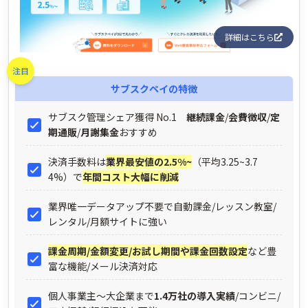
詳細はこちら
注目
サブスクペイ
の特徴
サブスク管理シェア獲得 No.1
継続課金
/
会費徴収
/
定
期通販
/
月謝集金
おすすめ
決済手数料は
業界最安値の2.5%~
（平均3.25~3.7
4%）で
年間コスト大幅に削減
業界唯一データアップ不要で自動課金/レッスン教室/
レンタル/月額サイトに強い
課金周期/金額変更/お試し期間や課金回数設定
など豊
富な機能/メール決済対応
個人事業主～大企業まで
1.4万社の導入実績
/コンビニ/