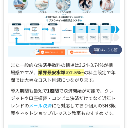
詳細はこちら
また一般的な決済手数料の相場は3.24~3.74%が相
場感ですが、
業界最安水準
の
2.5%~
の料金設定で年
間では大幅なコスト削減につながります。
導入期間も最短で
1週間
で決済開始が可能で、クレ
ジットや口座振替・コンビニ決済だけでなく近年ト
レンドの
メール決済
にも対応しており個人のSNS販
売やネットショップ/レッスン教室もおすすめです。