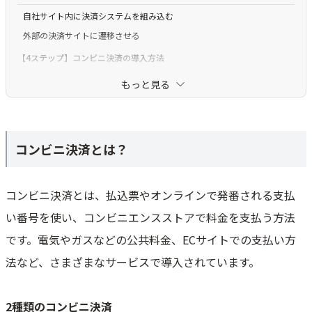
自社サイト内に決済システムを組み込む
外部の決済サイトに遷移させる
【4ステップ】コンビニ決済の導入方法
Step1．決済代行会社を選び、問い合わせる
もっと見る
Step2．ヒアリングのうえで見積もりをもらう
Step3．審査を受ける
Step4．システムの構築・接続をする
コンビニ決済とは？
コンビニ決済代行サービスの選び方
主なコンビニに対応している
コンビニ決済とは、払込票やオンラインで発番される支払
ほかの決済方法が充実している
い番号を使い、コンビニエンスストアで料金を支払う方法
決済システムの組み込み方式
です。電気やガスなどの公共料金、ECサイトでの支払い方
セキュリティ対策とサポート体制
法など、さまざまなサービスで導入されています。
導入・運用にかかるコスト
コンビニ決済の導入費用
2種類のコンビニ決済
おすすめのコンビニ決済代行サービス比較6選