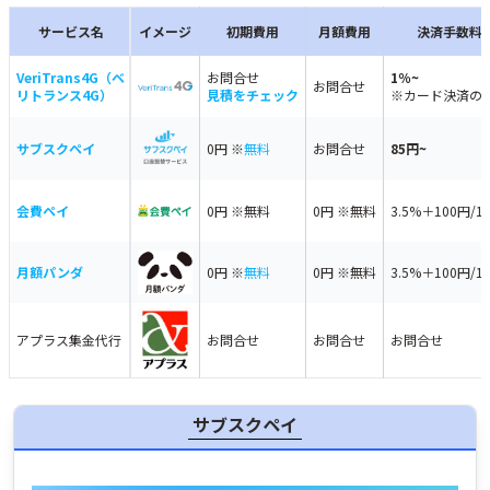
サービス名
イメージ
初期費用
月額費用
決済手数料
VeriTrans4G（ベ
お問合せ
1％~
お問合せ
リトランス4G）
見積をチェック
※カード決済の
サブスクペイ
0円 ※
無料
お問合せ
85円~
会費ペイ
0円 ※無料
0円 ※無料
3.5%＋100円/1
月額パンダ
0円 ※
無料
0円 ※無料
3.5%＋100円/1
アプラス集金代行
お問合せ
お問合せ
お問合せ
サブスクペイ