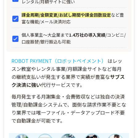
レンタル/月額サイトに強い
課金周期/金額変更/お試し期間や課金回数設定
など豊
富な機能/メール決済対応
個人事業主～大企業まで
1.4万社の導入実績
/コンビニ/
口座振替/銀行振込も可能
ROBOT PAYMENT（ロボットペイメント）
はレッ
スン教室やレンタル事業/月額課金サイトなど毎月
の継続支払いが発生する業界で実績が豊富な
サブス
ク決済に強い
代行サービスです。
毎月発生する月謝集金・会費徴収などは独自の決済
管理/自動課金システムで、面倒な請求作業不要とな
り業界では唯一ファイル・データアップロード不要
で自動課金が可能です。