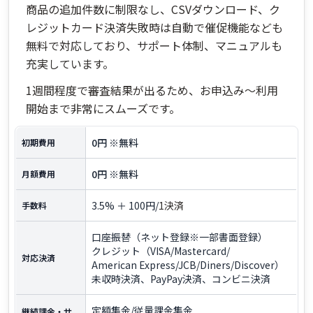
商品の追加件数に制限なし、CSVダウンロード、ク
レジットカード決済失敗時は自動で催促機能なども
無料で対応しており、サポート体制、マニュアルも
充実しています。
1週間程度で審査結果が出るため、お申込み～利用
開始まで非常にスムーズです。
0円 ※無料
初期費用
0円 ※無料
月額費用
3.5% ＋ 100円/
1決済
手数料
口座振替（ネット登録※一部書面登録）
クレジット（VISA/Mastercard/
対応決済
American Express/JCB/Diners/Discover）
未収時決済、PayPay決済、コンビニ決済
定額集金/従量課金集金
継続課金・サ