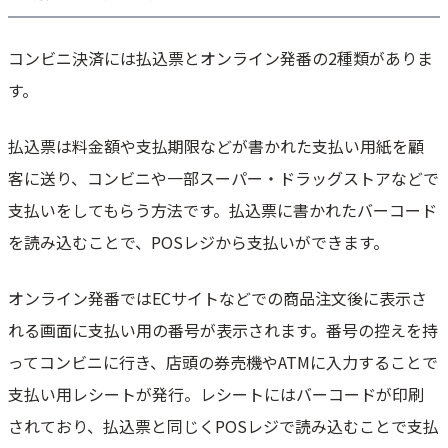
おすすめコンビニ決済代行サービスの比較表
サブスクペイ - サブスク管理シェア獲得 No.1 継続課金/月謝集金に特化/
コンビニ決済には払込票とオンライン発番の2種類がありま
最安水準2.5%~/教室&サブスク向け
す。
月額パンダ - 初期＆月額0円/法人･個人/クレカ/口座振替/月謝,年会費,単
発/幅広い業種OK
VeriTrans4G - 30種の決済を一括導入/サブスク/後払い/集金代行/スクー
払込票は料金額や支払期限などが書かれた支払い用紙を顧
ル&ECおすすめ
客に送り、コンビニや一部スーパー・ドラッグストアなどで
会費ペイ - 初期月額0円/スクール/フィットネスジム/協会おすすめ/カー
ド/口座振替/会員管理
支払いをしてもらう方法です。払込票に書かれたバーコード
アプラス集金代行
を読み込むことで、POSレジから支払いができます。
コンビニ決済の導入には時間がかかる！早めの問い合わせで自社に合った
サービスを探そう
オンライン発番ではECサイトなどでの商品注文後に表示さ
れる画面に支払い用の番号が表示されます。番号の控えを持
ってコンビニに行き、店頭の券売機やATMに入力することで
支払い用レシートが発行。レシートにはバーコードが印刷
されており、払込票と同じくPOSレジで読み込むことで支払