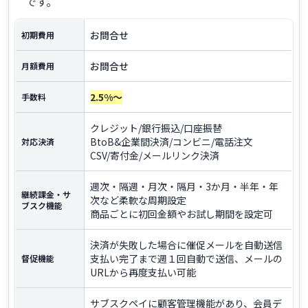
です。
お問合せ
初期費用
お問合せ
月額費用
2.5%～
手数料
クレジット/銀行振込/口座振替
BtoB&企業間決済/コンビニ/電話注文
対応決済
CSV/寄付金/メールリンク決済
週次・隔週・月次・隔月・3か月・半年・年
継続課金・サ
次など柔軟な周期設定
ブスク機能
商品ごとに初回金額やお試し期間を設定可
決済が失敗した場合に催促メールを自動送信
支払い完了まで週１回自動で送信、メールの
督促機能
URLから再度支払い可能
サブスクペイに顧客管理機能があり、会員デ