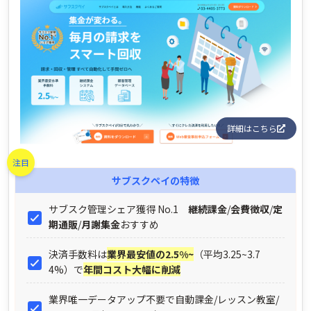
詳細はこちら
注目
サブスクペイ
の特徴
サブスク管理シェア獲得 No.1
継続課金
/
会費徴収
/
定
期通販
/
月謝集金
おすすめ
決済手数料は
業界最安値の2.5%~
（平均3.25~3.7
4%）で
年間コスト大幅に削減
業界唯一データアップ不要で自動課金/レッスン教室/