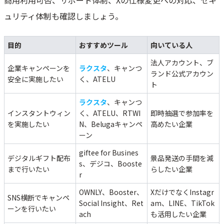
商用利用可否、サポート体制、Xの仕様変更への対応、セキ
OWNLY
ュリティ体制も確認しましょう。
Belugaキャンペーン
RTWIN
目的
おすすめツール
向いている人
SMARTCROSS
法人アカウント、ブ
Dline
企業キャンペーンを
ラクスタ
、キャンつ
ランド公式アカウン
安全に実施したい
く、ATELU
SocialDog
ト
Retach
ラクスタ
、キャンつ
Booster
インスタントウィン
く、ATELU、RTWI
即時抽選で参加率を
を実施したい
N、Belugaキャンペ
高めたい企業
X（Twitter）抽選キャンペーンで認知拡大・新規獲得を効率的に
ーン
giftee for Busines
デジタルギフト配布
景品発送の手間を減
s、デジコ、Booste
まで行いたい
らしたい企業
r
OWNLY、Booster、
XだけでなくInstagr
SNS横断でキャンペ
Social Insight、Ret
am、LINE、TikTok
ーンを行いたい
ach
も活用したい企業