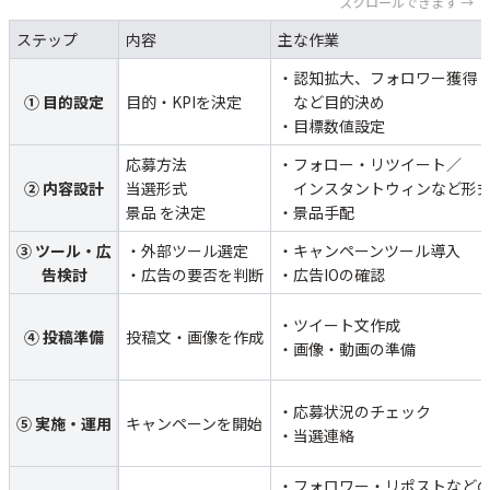
スクロールできます →
ステップ
内容
主な作業
・認知拡大、フォロワー獲得
① 目的設定
目的・KPIを決定
など目的決め
・目標数値設定
応募方法
・フォロー・リツイート／
② 内容設計
当選形式
インスタントウィンなど形
景品 を決定
・景品手配
③ ツール・広
・外部ツール選定
・キャンペーンツール導入
告検討
・広告の要否を判断
・広告IOの確認
・ツイート文作成
④ 投稿準備
投稿文・画像を作成
・画像・動画の準備
・応募状況のチェック
⑤ 実施・運用
キャンペーンを開始
・当選連絡
・フォロワー・リポストなど