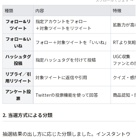
種類
内容
特徴
フォロー&リ
指定アカウントをフォロー
拡散力が高
ツイート
＋対象ツイートをリツイート
フォロー&い
フォロー＋対象ツイートを「いいね」
RTより気軽
いね
ハッシュタグ
UGC収集
指定ハッシュタグを付けて投稿
投稿
ファンとの
リプライ／引
対象ツイートに返信や引用
クイズ・感
用リツイート
アンケート投
Twitterの投票機能を使って回答
商品認知・
票
2. 当選方式による分類
抽選結果の出し方に応じた分類しました。インスタントウ