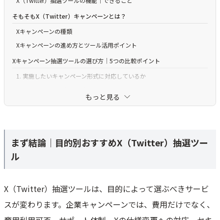
X（Twitter）抽選ツールの機能｜できること
そもそもX（Twitter）キャンペーンとは？
Xキャンペーンの種類
Xキャンペーンの進め方とツール活用ポイント
Xキャンペーン抽選ツールの選び方｜5つの比較ポイント
1. 実施したいキャンペーン形式に対応しているか
2. 応募条件の判定機能が十分か
もっと見る
3. 自動化機能の範囲
4. 個人情報の取得・管理への対応
5. 費用対効果とプラン構成
まず結論｜目的別おすすめX（Twitter）抽選ツー
X（Twitter）抽選ツール13選｜対応キャンペーンや機能を比較
ル
ラクスタ - 国内最大級のXキャンペーンツール
ATELU
X（Twitter）抽選ツールは、目的によって選ぶべきサービ
キャンつく
スが変わります。企業キャンペーンでは、費用だけでなく、
Social Insight
echoes