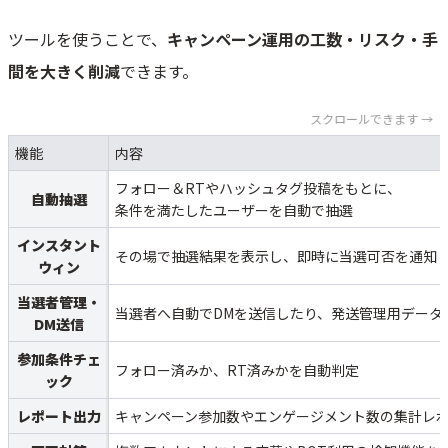
ツールを使うことで、
キャンペーン運用の工数・リスク・手
間を大きく削減
できます。
スクロールできます →
機能
内容
フォロー＆RTやハッシュタグ投稿をもとに、
自動抽選
条件を満たしたユーザーを自動で抽選
インスタント
その場で抽選結果を表示し、即時に当選可否を通知
ウィン
当選者管理・
当選者へ自動でDMを送信したり、発送管理用データ
DM送信
参加条件チェ
フォロー済みか、RT済みかを自動判定
ック
レポート出力
キャンペーン参加数やエンゲージメント数の集計レ