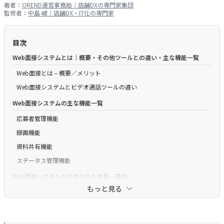
著者：
OREND運営事務局｜店舗DXの専門家集団
監修者：
中島 崚｜店舗DX・IT化の専門家
目次
Web面接システムとは｜概要・その他ツールとの違い・主な機能一覧
Web面接とは – 概要／メリット
Web面接システムとビデオ通話ツールの違い
Web面接システムの主な機能一覧
応募者管理機能
録画機能
資料共有機能
ステータス管理機能
Web面接システムが注目される背景・理由
もっと見る
新型コロナウイルスの感染拡大
面接時間の短縮
Web面接システム導入に期待できる4つのメリット