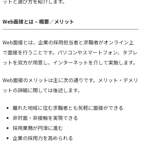
ットと選び方を紹介します。
6. ITSUMEN
7. AIさくらさん
Web面接とは – 概要／メリット
8. どこでもSHOWBY
9. ジンジャーミーティング
10. i-web
Web面接とは、企業の採用担当者と求職者がオンライン上
Web面接にも活用できる無料ツール5選
で面接を行うことです。パソコンやスマートフォン、タブレ
1. Zoom
ットを双方が用意し、インターネットを介して実施します。
2. Microsoft Teams
3. Whereby
Web面接のメリットは主に次の通りです。メリット・デメリ
4. Skype
ットの詳細に関しては後述します。
5. BizMee
Web面接システムの活用で採用効率アップを目指そう
離れた地域に住む求職者とも気軽に面接ができる
非対面・非接触を実現できる
採用業務が円滑に進む
企業の採用力を高められる