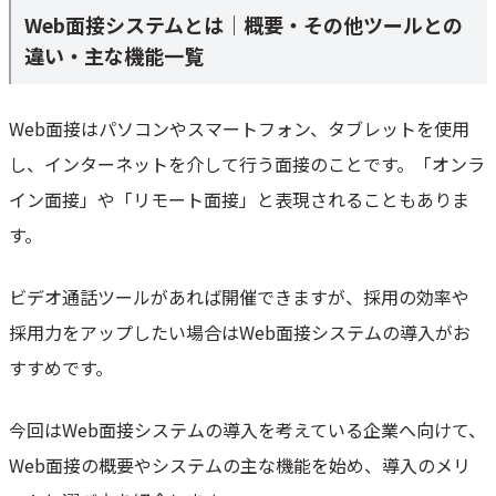
Web面接システムとは｜概要・その他ツールとの
1. 応募者数の増加／遠方に住む人材への対応
違い・主な機能一覧
2. 採用コストの削減
3. 採用の効率化
4. 採用力の向上
Web面接はパソコンやスマートフォン、タブレットを使用
Web面接システムを選ぶ際の4つのポイント
し、インターネットを介して行う面接のことです。「オンラ
1. 自社の求める機能が備わっているか
イン面接」や「リモート面接」と表現されることもありま
2. 音声／画質は高クオリティか
す。
3. 予算と費用が見合っているか
4. 他ツール／システムと連携できるか
ビデオ通話ツールがあれば開催できますが、採用の効率や
おすすめWeb面接システムの10選（初期費用/月額比較）
採用力をアップしたい場合はWeb面接システムの導入がお
1. harutaka
すすめです。
2. playse. web面接
3. インタビューメーカー
今回はWeb面接システムの導入を考えている企業へ向けて、
4. BioGraph
Web面接の概要やシステムの主な機能を始め、導入のメリ
5. bellFace