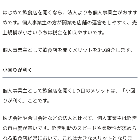
個人の飲食店開業におすすめのフランチャイズ
はじめて飲食店を開くなら、法人よりも個人事業主がおすす
21時にアイス
お酒の美術館
めです。個人事業主の方が開業も店舗の運営もしやすく、売
Café Hanamori
上規模が小さいうちは税金を抑えやすいです。
低リスクで飲食業を始めたいならキッチンカーもおすすめ
個人事業主として飲食店を開くメリットを3つ紹介します。
空とぶ唐揚げ
黄金鯛焼き
丸果じゅ屋
小回りが利く
飲食店は個人事業主から始めるのがお得！
個人事業主として飲食店を開く1つ目のメリットは、「小回
りが利く」ことです。
株式会社や合同会社などの法人と比べて、個人事業主は経営
の自由度が高いです。経営判断のスピードや柔軟性が求めら
れる飲食店経営において、これは大きなメリットとなりま