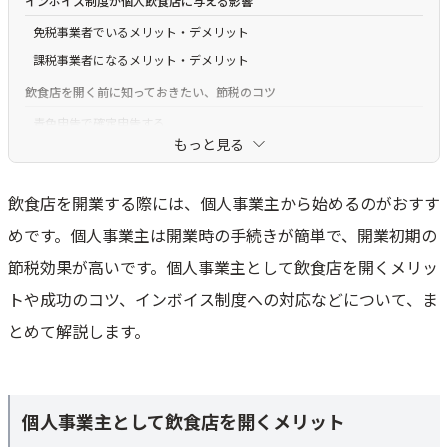
インボイス制度が個人飲食店に与える影響
免税事業者でいるメリット・デメリット
課税事業者になるメリット・デメリット
飲食店を開く前に知っておきたい、節税のコツ
青色申告で確定申告する
もっと見る
ビジネスモデルによるが、免税事業者がおすすめ
売上1,000万円を超えたら法人化しよう
飲食店を開業する際には、個人事業主から始めるのがおすす
個人が飲食店で成功するためのコツ
めです。個人事業主は開業時の手続きが簡単で、開業初期の
コンセプトとターゲットを明確にしよう
節税効果が高いです。個人事業主として飲食店を開くメリッ
立地選びでは情報収集が大切
トや成功のコツ、インボイス制度への対応などについて、ま
集客について勉強しよう
とめて解説します。
個人が飲食店を開くまでの大まかな流れ
個人事業主として飲食店を開く2つの方法
自分でお店を立ち上げる
個人事業主として飲食店を開くメリット
フランチャイズに加盟する