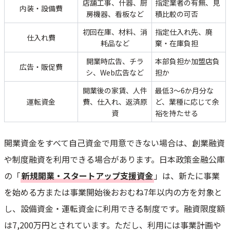
店舗工事、什器、厨
指定業者の有無、見
内装・設備費
房機器、看板など
積比較の可否
初回在庫、材料、消
指定仕入れ先、廃
仕入れ費
耗品など
棄・在庫負担
開業時広告、チラ
本部負担か加盟店負
広告・販促費
シ、Web広告など
担か
開業後の家賃、人件
最低3〜6か月分な
運転資金
費、仕入れ、返済原
ど、業種に応じて余
資
裕を持たせる
開業資金をすべて自己資金で用意できない場合は、創業融資
や制度融資を利用できる場合があります。日本政策金融公庫
の「
新規開業・スタートアップ支援資金
」は、新たに事業
を始める方または事業開始後おおむね7年以内の方を対象と
し、設備資金・運転資金に利用できる制度です。融資限度額
は7,200万円とされています。ただし、利用には事業計画や