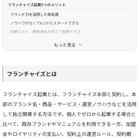
フランチャイズ起業5つのメリット
ブランド力を活用した知名度
ノウハウがなくても1からスタートできる
初期コスト・開業資金を抑えて起業できる
成功しているビジネスモデルの真似ができる
もっと見る
本部が行うため宣伝費用はかけなくてよい
フランチャイズ起業4つのデメリット
売上予測が下回るケースがある
フランチャイズとは
ロイヤリティ(Royalty)費用が高い
近隣に同じチェーン店が出店し競合する可能性
フランチャイズ起業とは、フランチャイズ本部と契約し、本
中途解約ができず違約金が発生する場合もある
部のブランド名・商品・サービス・運営ノウハウなどを活用
フランチャイズ起業時の注意点・選び方
して独立開業する方法です。個人でゼロから起業する場合と
ネームバリューだけで決めず比較検討を行う
比べて、既存ブランドやマニュアルを利用できる一方、加盟
説明会では良い部分だけを鵜呑みにしない
ロイヤリティの仕組みや費用を確認する
金やロイヤリティの支払い、契約上の運営ルール、契約期