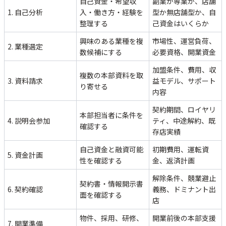
自己資金・希望収
副業か専業か、店舗
1. 自己分析
入・働き方・経験を
型か無店舗型か、自
整理する
己資金はいくらか
興味のある業種を複
市場性、運営負荷、
2. 業種選定
数候補にする
必要資格、開業資金
加盟条件、費用、収
複数の本部資料を取
3. 資料請求
益モデル、サポート
り寄せる
内容
契約期間、ロイヤリ
本部担当者に条件を
4. 説明会参加
ティ、中途解約、既
確認する
存店実績
自己資金と融資可能
初期費用、運転資
5. 資金計画
性を確認する
金、返済計画
解除条件、競業避止
契約書・情報開示書
6. 契約確認
義務、ドミナント出
面を確認する
店
物件、採用、研修、
開業前後の本部支援
7. 開業準備