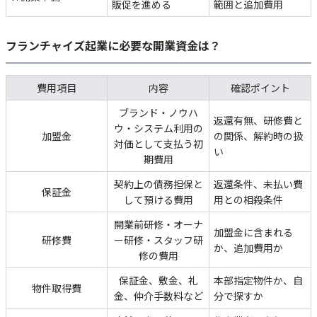
販促を進める
範囲と追加費用
フランチャイズ起業に必要な開業資金は？
費用項目
内容
確認ポイント
ブランド・ノウハ
返還有無、研修費と
ウ・システム利用の
加盟金
の関係、解約時の扱
対価として支払う初
い
期費用
契約上の債務担保と
返還条件、未払い費
保証金
して預ける費用
用との相殺条件
開業前研修・オーナ
加盟金に含まれる
研修費
ー研修・スタッフ研
か、追加費用か
修の費用
保証金、敷金、礼
本部指定物件か、自
物件取得費
金、仲介手数料など
分で探すか