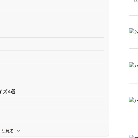
イズ4選
っと見る