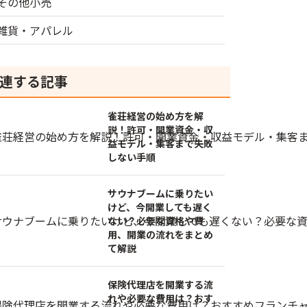
その他小売
雑貨・アパレル
連する記事
雀荘経営の始め方を解
説！許可・開業資金・収
益モデル・集客まで失敗
しない手順
サウナブームに乗りたい
けど、今開業しても遅く
ない？必要な資格や費
用、開業の流れをまとめ
て解説
保険代理店を開業する流
れや必要な費用は？おす