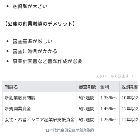
融資額が大きい
【公庫の創業融資のデメリット】
審査基準が厳しい
審査に時間がかかる
事業計画書など書類作成が必要
スクロールできます →
制度名
審査期間
金利
返済期間
新創業融資制度
約3週間
1.35%～
10年以内
新規開業資金
約2週間
1.45%～
12年以内
女性・若者／シニア起業家支援資金
約2週間
1.25%～
12年以内
日本政策金融公庫の創業融資