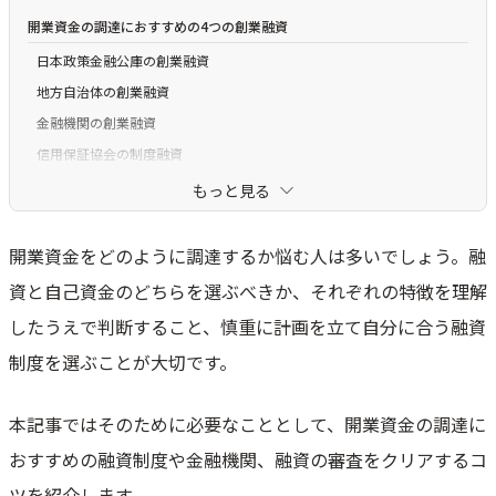
開業資金の調達におすすめの4つの創業融資
日本政策金融公庫の創業融資
地方自治体の創業融資
金融機関の創業融資
信用保証協会の制度融資
開業資金の調達に利用できる日本政策公庫の融資制度
もっと見る
新創業融資制度
開業資金をどのように調達するか悩む人は多いでしょう。融
新規開業資金
女性、若者／シニア起業家支援資金
資と自己資金のどちらを選ぶべきか、それぞれの特徴を理解
開業資金の融資を受けるときの注意点
したうえで判断すること、慎重に計画を立て自分に合う融資
利息を踏まえ無理のない返済計画を立てる
制度を選ぶことが大切です。
利用できる補助金・助成金を探す
本記事ではそのために必要なこととして、開業資金の調達に
融資の審査をクリアするコツ
おすすめの融資制度や金融機関、融資の審査をクリアするコ
開業資金の3分の1は自己資金で
現実的な返済計画・事業計画を立てる
ツを紹介します。