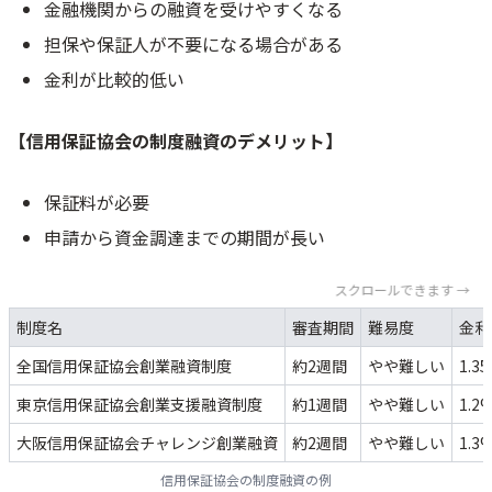
金融機関からの融資を受けやすくなる
担保や保証人が不要になる場合がある
金利が比較的低い
【信用保証協会の制度融資のデメリット】
保証料が必要
申請から資金調達までの期間が長い
スクロールできます →
制度名
審査期間
難易度
金利
全国信用保証協会創業融資制度
約2週間
やや難しい
1.3
東京信用保証協会創業支援融資制度
約1週間
やや難しい
1.2
大阪信用保証協会チャレンジ創業融資
約2週間
やや難しい
1.3
信用保証協会の制度融資の例