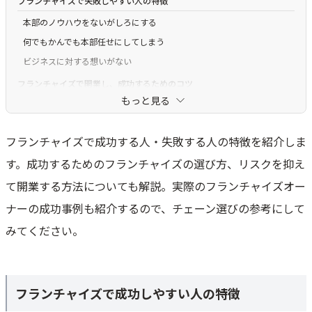
フランチャイズで失敗しやすい人の特徴
本部のノウハウをないがしろにする
何でもかんでも本部任せにしてしまう
ビジネスに対する想いがない
フランチャイズで開業し、成功するためのコツ
もっと見る
地域や社会のニーズを捉えて加盟チェーンを選ぶ
スモールスタートでリスクを抑える
フランチャイズで成功する人・失敗する人の特徴を紹介しま
説明会や個別相談会に積極的に参加する
す。成功するためのフランチャイズの選び方、リスクを抑え
フランチャイズで成功したオーナーの事例
て開業する方法についても解説。実際のフランチャイズオー
自らの経験をきっかけに結婚相談所を始めたオーナー
ナーの成功事例も紹介するので、チェーン選びの参考にして
雇われ店長から4店舗のオーナーに転身したオーナー
みてください。
フランチャイズで成功するためには主体性と行動力が大切
フランチャイズで成功しやすい人の特徴