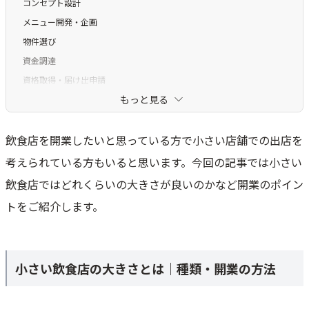
コンセプト設計
メニュー開発・企画
物件選び
資金調達
資格取得・届け出申請
もっと見る
小さい飲食店の開業に必要な資金・利用できる補助金・助成金
小さい飲食店を開業するメリット
飲食店を開業したいと思っている方で小さい店舗での出店を
資金を抑えて店舗開業ができる
考えられている方もいると思います。今回の記事では小さい
ランニングコストが抑えやすい
飲食店ではどれくらいの大きさが良いのかなど開業のポイン
個性が出しやすく常連客がつきやすい
トをご紹介します。
目が届きやすく行列がつくりやすい
小さい飲食店を開業する際の注意点
病気やケガをしたときに営業が困難
小さい飲食店の大きさとは｜種類・開業の方法
大量に仕入れが出来ず仕入れコストが高め
売上の最大値が下がる