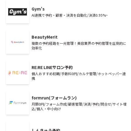
Gym's
AI連携で予約・顧客・決済を自動化/決済0.95%~
BeautyMerit
複数の予約経路を一元管理！美容業界の予約管理を圧倒的に
効率化
RE:RE LINEサロン予約
個人おすすめ初期/手数料0円/カルテ管理/ホットペッパー連
携
formrun(フォームラン)
月額0円/フォーム作成/顧客管理/決済/予約/問合せ/サイト埋
込/個人・中小向け
しんきゅう予約