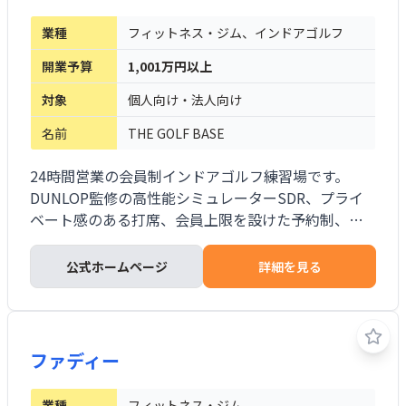
業種
フィットネス・ジム、インドアゴルフ
開業予算
1,001万円以上
対象
個人向け・法人向け
名前
THE GOLF BASE
24時間営業の会員制インドアゴルフ練習場です。
DUNLOP監修の高性能シミュレーターSDR、プライ
ベート感のある打席、会員上限を設けた予約制、複
数の月額プランを提供します。スマホアプリまたはIC
カードで入退室でき、ほぼ無人で運営できます。開店
公式ホームページ
詳細を見る
後の主な業務は体験・入会対応、清掃、メンテナン
スです。専用ヘルプセンターが入会、機器操作、トラ
ブル対応を支援し、ダンロップ製品の加盟店特価仕
入れによる物販も実施できます。
ファディー
業種
フィットネス・ジム