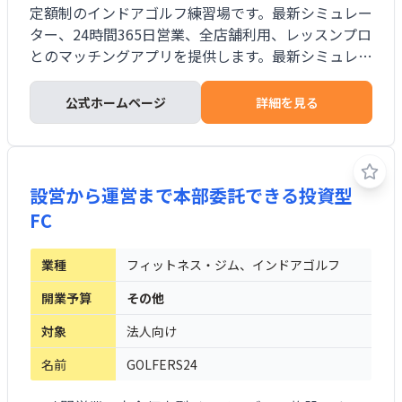
定額制のインドアゴルフ練習場です。最新シミュレー
ター、24時間365日営業、全店舗利用、レッスンプロ
とのマッチングアプリを提供します。最新シミュレー
ターと内装を本部の支援で導入し、30坪前後の省ス
ペースで出店できます。予約とキャンセルは自社アプ
公式ホームページ
詳細を見る
リで完結し、無人時間帯は予約者限定のスマホ入退
室、防犯カメラ、セコムの緊急対応を組み合わせま
す。機器トラブル時はコールセンターとメーカーが対
応します。酸素カプセルやジムスペースの併設にも対
設営から運営まで本部委託できる投資型
応します。
FC
業種
フィットネス・ジム、インドアゴルフ
開業予算
その他
対象
法人向け
名前
GOLFERS24