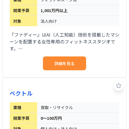
開業予算
1,001万円以上
対象
法人向け
『ファディー』はAI（人工知能）技術を搭載したマシ
ーンを配置する女性専用のフィットネススタジオで
す。
トレーナーに依存しない無人経営可能な次世代型フ
ィットネス事業は、低投資・高収益が可能なビジネ
詳細を見る
スモデルであり、日本でも既に53店舗がOPENし、更
に47店舗が出店を予定している、今注目の成長フラ
ンチャイズブランドです。
事業再構築補助金対象。業種転換や事業再編が容易
ベクトル
です。
業種
買取・リサイクル
参考・引用サイト：ATカンパニー株式会社 ホームペ
ージ
開業予算
0～100万円
（https://www.a-t-company.jp/excellent/furdi/）
対象
個人向け・法人向け