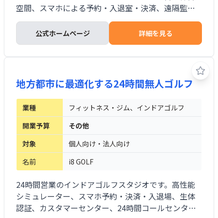
空間、スマホによる予約・入退室・決済、遠隔監視
を組み合わせます。予約、請求、会員管理を仕組み化
し、少人数で運営できます。FC開始から3年で20店舗
公式ホームページ
詳細を見る
を展開しており、1打席から5打席以上まで物件や投
資規模に応じて設計します。 資機材トラブルの24時
間対応は有料オプションで利用できます。
地方都市に最適化する24時間無人ゴルフ
業種
フィットネス・ジム、インドアゴルフ
開業予算
その他
対象
個人向け・法人向け
名前
i8 GOLF
24時間営業のインドアゴルフスタジオです。高性能
シミュレーター、スマホ予約・決済・入退場、生体
認証、カスタマーセンター、24時間コールセンター