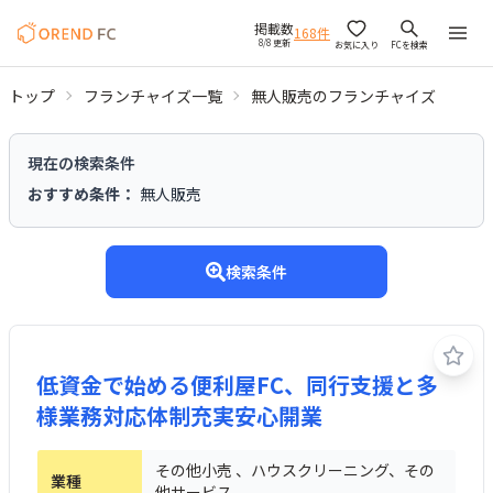
掲載数
168
件
8/8 更新
お気に入り
FCを検索
トップ
フランチャイズ一覧
無人販売のフランチャイズ
無人販売のフランチャイズ
現在の検索条件
おすすめ条件
：
無人販売
検索条件
低資金で始める便利屋FC、同行支援と多
様業務対応体制充実安心開業
その他小売 、ハウスクリーニング、その
業種
他サービス