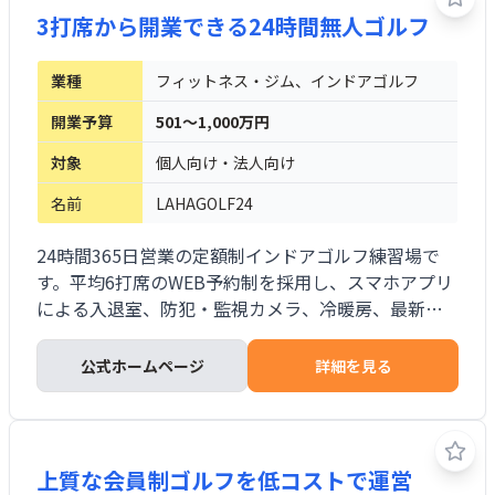
にも対応します。
3打席から開業できる24時間無人ゴルフ
業種
フィットネス・ジム、インドアゴルフ
開業予算
501～1,000万円
対象
個人向け・法人向け
名前
LAHAGOLF24
24時間365日営業の定額制インドアゴルフ練習場で
す。平均6打席のWEB予約制を採用し、スマホアプリ
による入退室、防犯・監視カメラ、冷暖房、最新シ
ミュレーターを備えます。月額8,900円（税込9,790
円）からの通い放題、同伴者1名無料、提携インスト
公式ホームページ
詳細を見る
ラクターのマンツーマンレッスンを提供します。3打
席から出店でき、オリジナルシミュレーターも導入
できます。
上質な会員制ゴルフを低コストで運営