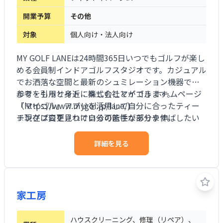
開業予算
その他
対象
個人向け・法人向け
MY GOLF LANEは24時間365日いつでもゴルフが楽し
める会員制インドアゴルフスタジオです。カジュアル
でお洒落な空間と最新のシュミレーション機器でゴ
ルフをもっと身近に楽しむことができます。
参考・引用サイト：株式会社マイゴル ホームページ
「マイゴル」アプリを活用して自分に合ったティー
（https://www.mygol.jp/lane/)
チングプロを見つけ自分の苦手な部分や伸ばしたい
※現在は変更されている可能性があります。
部分のレッスンを受ける事ができます。
詳細を見る
家工房
ハウスクリーニング、修理（リペア）、