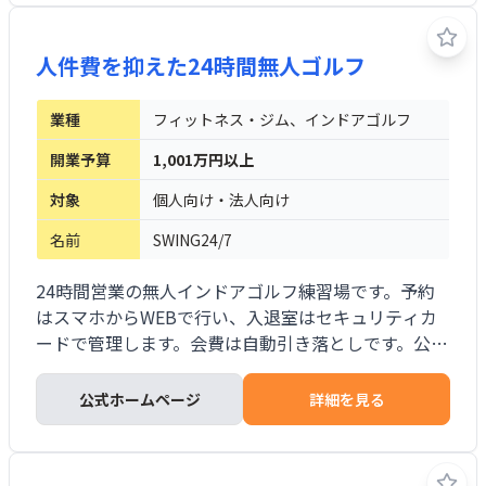
なく、本部が紹介する物件でも出店できます。 設備
メンテナンスとトラブル対応も本部へ委託できます。
人件費を抑えた24時間無人ゴルフ
業種
フィットネス・ジム、インドアゴルフ
開業予算
1,001万円以上
対象
個人向け・法人向け
名前
SWING24/7
24時間営業の無人インドアゴルフ練習場です。予約
はスマホからWEBで行い、入退室はセキュリティカ
ードで管理します。会費は自動引き落としです。公式
モデルはゴルフシミュレーター3台を設置し、月会費
11,000円（税込）以上を地域別に設定します。受付
公式ホームページ
詳細を見る
業務と常駐スタッフを不要とし、オーナーの出動は
月2日、1日2〜3時間をモデルとしています。防犯カ
メラと警備会社による監視体制を備え、各種リース