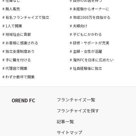
#
在庫なし
#
自分のお店を持つ
#
無人販売
#
未経験からオーナーに
#
有名フランチャイズで独立
#
年収1000万を目指せる
#
1人で開業
#
夫婦向け
#
地域社会に貢献
#
子どもにかかわる
#
お客様に感謝される
#
研修・サポートが充実
#
独立支援制度あり
#
主婦・女性が活躍
#
手に職を付ける
#
海外FCを日本に広めたい
#
代理店で開業
#
社員経験後に独立
#
わずか数坪で開業
OREND FC
フランチャイズ一覧
フランチャイズを探す
記事一覧
サイトマップ