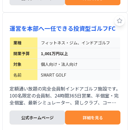
きスペースを活用し、4部屋で個室部分約35坪、共用
部を含め約60坪を目安に設計します。本部は全国19
直営店の運営実績を持ちます。
運営を本部へ一任できる投資型ゴルフFC
業種
フィットネス・ジム、インドアゴルフ
開業予算
1,001万円以上
対象
個人向け・法人向け
名前
SMART GOLF
定額通い放題の完全会員制インドアゴルフ施設です。
100名限定の会員制、24時間365日営業、半個室・完
全個室、最新シミュレーター、貸しクラブ、コーチ
とのマッチングを提供します。FCオーナーは店舗設
営、無料体験、問い合わせ対応、清掃、メンテナン
公式ホームページ
詳細を見る
ス、顧客管理を本部へ委託できます。所有物件だけで