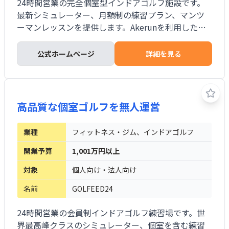
24時間営業の完全個室型インドアゴルフ施設です。
最新シミュレーター、月額制の練習プラン、マンツ
ーマンレッスンを提供します。Akerunを利用したス
マホ入退室と24時間監視カメラを備え、無人運営に
対応します。1ブースの小型店から5ブース以上の大
公式ホームページ
詳細を見る
型店、ジム併設型まで地域と投資計画に応じて設計
できます。店舗設営から運営まで本部へ委託でき、売
却時は本部の買い取りまたは外部譲渡支援を利用で
きます。
高品質な個室ゴルフを無人運営
業種
フィットネス・ジム、インドアゴルフ
開業予算
1,001万円以上
対象
個人向け・法人向け
名前
GOLFEED24
24時間営業の会員制インドアゴルフ練習場です。世
界最高峰クラスのシミュレーター、個室を含む練習