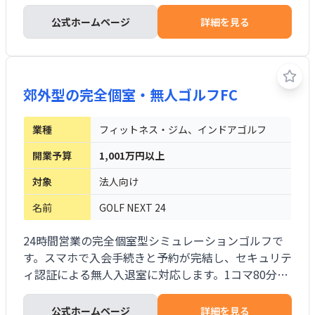
を組み合わせます。価格、メニュー、打席数、レッス
ン比率を地域ごとに設計し、地方都市を中心に出店
公式ホームページ
詳細を見る
します。2020年の参入後、5県7店舗を運営し、月額
会費は店舗により9,900円からです。
郊外型の完全個室・無人ゴルフFC
業種
フィットネス・ジム、インドアゴルフ
開業予算
1,001万円以上
対象
法人向け
名前
GOLF NEXT 24
24時間営業の完全個室型シミュレーションゴルフで
す。スマホで入会手続きと予約が完結し、セキュリテ
ィ認証による無人入退室に対応します。1コマ80分、
同伴者無料、駐車場、全店舗利用、若手女子プロを
中心とするレッスンを提供します。郊外の遊休地や空
公式ホームページ
詳細を見る