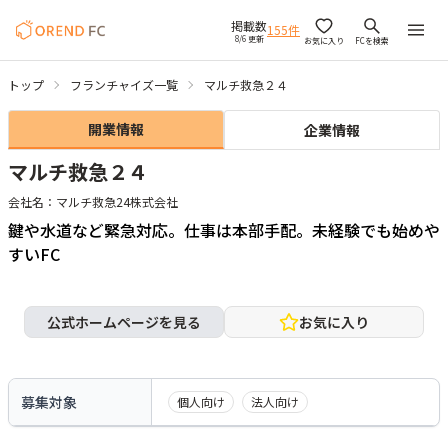
掲載数
155
件
8/6 更新
お気に入り
FCを検索
トップ
フランチャイズ一覧
マルチ救急２４
開業情報
企業情報
マルチ救急２４
会社名：
マルチ救急24株式会社
鍵や水道など緊急対応。仕事は本部手配。未経験でも始めや
すいFC
公式ホームページを見る
お気に入り
募集対象
個人向け
法人向け