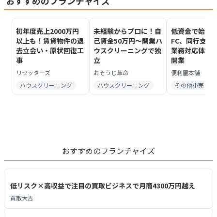
おすすめのフランチャイズ
初年度売上2000万円
未経験からプロに！自
低資金で始め
以上も！賃貸物件の退
己資金50万円～開業ハ
FC、同行支援
去立会い・原状回復工
ウスクリーニングで独
業務対応体制
事
立
開業
リセッターズ
おそうじ革命
便利屋本舗
ハウスクリーニング
ハウスクリーニング
その他小売
おすすめのフランチャイズ
低リスク×高収益で注目の買取ビジネスで月商4300万円越え
買取大吉