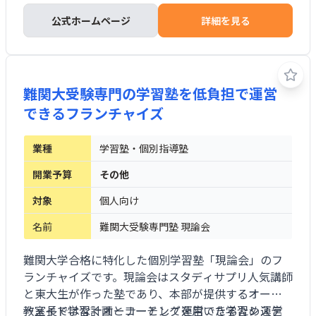
公式ホームページ
詳細を見る
難関大受験専門の学習塾を低負担で運営
できるフランチャイズ
業種
学習塾・個別指導塾
開業予算
その他
対象
個人向け
名前
難関大受験専門塾 現論会
難関大学合格に特化した個別学習塾「現論会」のフ
ランチャイズです。現論会はスタディサプリ人気講師
と東大生が作った塾であり、本部が提供するオーダ
ーメイド学習計画とコーチングを用いた学習システ
教室長ではなくオーナーとして運営できるため運営