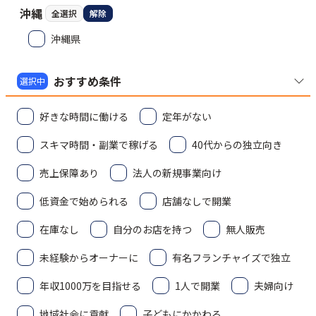
沖縄
全選択
解除
沖縄県
おすすめ条件
選択中
好きな時間に働ける
定年がない
スキマ時間・副業で稼げる
40代からの独立向き
売上保障あり
法人の新規事業向け
低資金で始められる
店舗なしで開業
在庫なし
自分のお店を持つ
無人販売
未経験からオーナーに
有名フランチャイズで独立
年収1000万を目指せる
1人で開業
夫婦向け
地域社会に貢献
子どもにかかわる