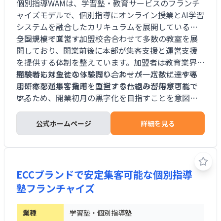
個別指導WAMは、学習塾・教育サービスのフランチ
ャイズモデルで、個別指導にオンライン授業とAI学習
システムを融合したカリキュラムを展開しているフ
ランチャイズです。
全国規模で直営・加盟校舎合わせて多数の教室を展
開しており、開業前後に本部が集客支援と運営支援
を提供する体制を整えています。加盟者は教育業界未
経験者も対象となっており、スーパーバイザーや専
開校時には生徒の体験問い合わせが一定数に達する
用研修を通じて指導・運営ノウハウの習得が可能で
まで本部が集客費用を負担する仕組みが用意されて
す。
いるため、開業初月の黒字化を目指すことを意図し
た支援設計となっています。また、学習指導品質向上
のためにオンライン授業やAIを活用することで、地域
公式ホームページ
詳細を見る
のニーズに応じた柔軟なサービス提供ができる体制
となっています。
ECCブランドで安定集客可能な個別指導
塾フランチャイズ
業種
学習塾・個別指導塾