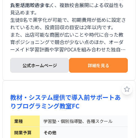
ムを活用できます。
負担が比較的少なく、複数校舎展開による収益性も
見込めます。
生徒8名で黒字化が可能で、初期費用が低めに設定さ
れているため、投資回収の目安は2年以内です。
また、出店可能な商圏が広いことや時代に合った教
育ポジショニングで競合が少ない点のほか、オーダ
ーメイド学習計画や学習PDCAを組み合わせた独自の
教育手法により、生徒の成績向上を図る仕組みが整
えられています 。
公式ホームページ
詳細を見る
教材・システム提供で導入前サポートあ
りプログラミング教室FC
業種
学習塾・個別指導塾、各種スクール
開業予算
その他