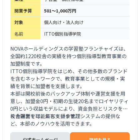
開業予算
501～1,000万円
対象
個人向け・法人向け
名前
ITTO個別指導学院
NOVAホールディングスの学習塾フランチャイズは、
全国約1220校舎の実績を持つ個別指導型教育事業の
加盟制度です。
ITTO個別指導学院をはじめ、その他多数のブランド
を含むネットワークで、教育事業としての規模・実
績を背景に加盟者を支援します。
本部は開校前後のバックアップ体制や運営支援を用
意し、加盟金0円・初期の生徒20名までロイヤリティ
0円という収益モデルにより、資金負担とリスクを抑
えた開業を可能にしています。
校舎運営では、集客支援や管理システムの提供な
ど、本部のノウハウを活用できます。
公式ホームページ
詳細を見る