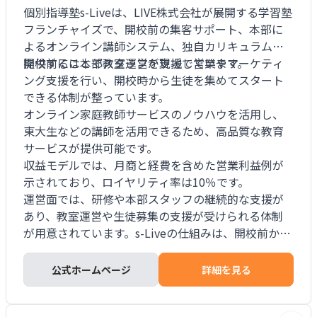
個別指導塾s-Liveは、LIVE株式会社が展開する学習塾
フランチャイズで、開校前の集客サポート、本部に
よるオンライン講師システム、独自カリキュラムを
提供することで教室運営を支援しています。
開校前には本部スタッフが現地で営業やマーケティ
ング支援を行い、開校時から生徒を集めてスタート
できる体制が整っています。
オンライン家庭教師サービスのノウハウを活用し、
東大生などの講師を活用できるため、高品質な教育
サービスが提供可能です。
収益モデルでは、月商と経費を含めた営業利益例が
示されており、ロイヤリティ率は10％です。
運営面では、研修や本部スタッフの継続的な支援が
あり、教室運営や生徒募集の支援が受けられる体制
が用意されています。s-Liveの仕組みは、開校前から
生徒を集める体制とオンライン指導による運営効率
に特徴があります。
公式ホームページ
詳細を見る