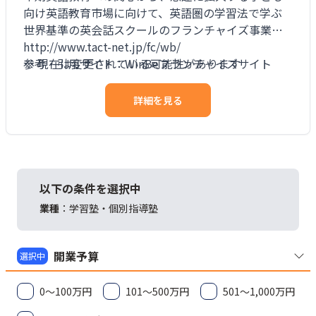
向け英語教育市場に向けて、英語圏の学習法で学ぶ
世界基準の英会話スクールのフランチャイズ事業。
http://www.tact-net.jp/fc/wb/
参考・引用サイト：WinBeフランチャイズサイト
※ 現在は変更されている可能性があります
詳細を見る
以下の条件を選択中
業種
：
学習塾・個別指導塾
開業予算
選択中
0～100万円
101～500万円
501～1,000万円