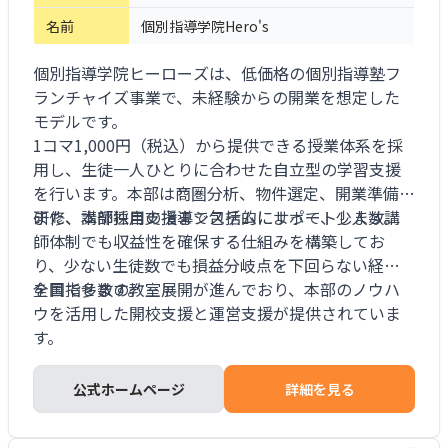
名前
個別指導学院Hero's
個別指導学院ヒーローズは、低価格の個別指導塾フ
ランチャイズ事業で、未経験からの開業を想定した
モデルです。
1コマ1,000円（税込）から提供できる授業体系を採
用し、生徒一人ひとりに合わせた自立型の学習支援
を行います。本部は商圏分析、物件選定、開業準備、
研修、講師採用支援まで包括的にサポートします。
また、本部独自の指導システムによって、少人数講
師体制でも収益性を確保する仕組みを構築してお
り、少ない生徒数でも損益分岐点を下回らない経営
を目指せます。
全国で多数の教室展開が進んでおり、本部のノウハ
ウを活用した開校支援と運営支援が提供されていま
す。
公式ホームページ
詳細を見る