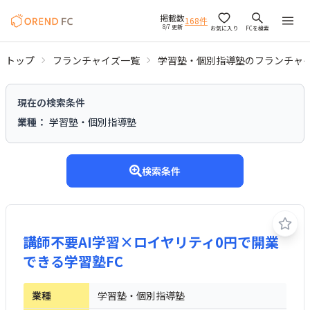
掲載数
168
件
8/7 更新
お気に入り
FCを検索
トップ
フランチャイズ一覧
学習塾・個別指導塾のフランチャ
学習塾・個別指導塾のフランチャイズ
現在の検索条件
業種
：
学習塾・個別指導塾
検索条件
講師不要AI学習×ロイヤリティ0円で開業
できる学習塾FC
業種
学習塾・個別指導塾