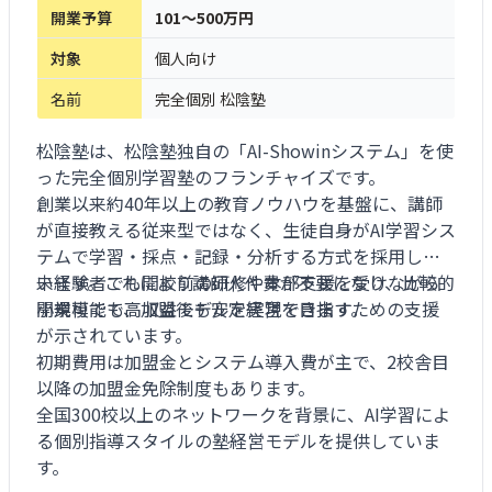
開業予算
101～500万円
対象
個人向け
名前
完全個別 松陰塾
松陰塾は、松陰塾独自の「AI-Showinシステム」を使
った完全個別学習塾のフランチャイズです。
創業以来約40年以上の教育ノウハウを基盤に、講師
が直接教える従来型ではなく、生徒自身がAI学習シス
テムで学習・採点・記録・分析する方式を採用して
います。これにより講師人件費が不要になり、比較的
未経験者でも開校前の研修や本部支援を受けながら
小規模でも高収益モデルを実現できます。
開業可能で、加盟後も安定経営を目指すための支援
が示されています。
初期費用は加盟金とシステム導入費が主で、2校舎目
以降の加盟金免除制度もあります。
全国300校以上のネットワークを背景に、AI学習によ
る個別指導スタイルの塾経営モデルを提供していま
す。