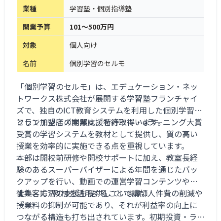
業種
学習塾・個別指導塾
開業予算
101～500万円
対象
個人向け
名前
個別学習のセルモ
「個別学習のセルモ」は、エデュケーション・ネッ
トワークス株式会社が展開する学習塾フランチャイ
ズで、独自のICT教育システムを利用した個別学習塾
として加盟店の開業支援を行っています。
フランチャイズ本部は、特許取得・eラーニング大賞
受賞の学習システムを教材として提供し、質の高い
授業を効率的に実施できる点を重視しています。
本部は開校前研修や開校サポートに加え、教室長経
験のあるスーパーバイザーによる年間を通じたバッ
クアップを行い、動画での運営学習コンテンツや生
徒集客方法の支援も提供しています。
また、ICT教材を活用することで講師人件費の削減や
授業料の抑制が可能であり、それが利益率の向上に
つながる構造も打ち出されています。初期投資・ラン