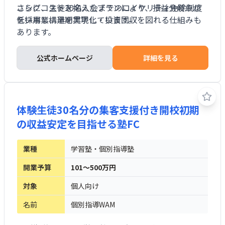
ニングコストを抑えたプランにより、損益分岐点が
さらに、生徒20名入会までのロイヤリティ免除制度
低い事業構造を実現しています。
を採用し、早期黒字化・投資回収を図れる仕組みも
あります。
公式ホームページ
詳細を見る
体験生徒30名分の集客支援付き開校初期
の収益安定を目指せる塾FC
業種
学習塾・個別指導塾
開業予算
101～500万円
対象
個人向け
名前
個別指導WAM