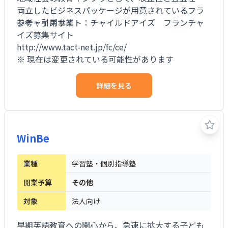
両立したビジネスパッケージが用意されているフラ
ンチャイズ事業
参考・引用サイト：チャイルドアイズ フランチャ
イズ募集サイト
http://www.tact-net.jp/fc/ce/
※ 現在は変更されている可能性があります
詳細を見る
WinBe
業種
学習塾・個別指導塾
開業予算
その他
対象
法人向け
早期英語教育への関心から、急速に拡大する子ども