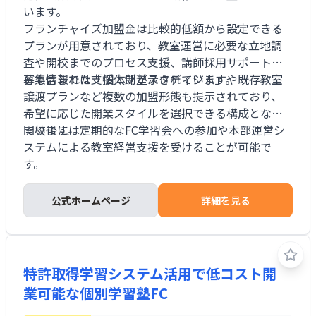
います。
フランチャイズ加盟金は比較的低額から設定できる
プランが用意されており、教室運営に必要な立地調
査や開校までのプロセス支援、講師採用サポートな
ども含まれた支援体制が示されています。
募集情報では「個太郎塾スタディジム」や既存教室
譲渡プランなど複数の加盟形態も提示されており、
希望に応じた開業スタイルを選択できる構成となっ
ています。
開校後には定期的なFC学習会への参加や本部運営シ
ステムによる教室経営支援を受けることが可能で
す。
公式ホームページ
詳細を見る
特許取得学習システム活用で低コスト開
業可能な個別学習塾FC