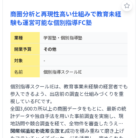
商圏分析と再現性高い仕組みで教育未経
験も運営可能な個別指導FC塾
業種
学習塾・個別指導塾
開業予算
その他
対象
-
名前
個別指導スクールIE
個別指導スクールIEは、教育事業未経験の経営者でも
参入できるよう、出店前の調査と仕組みづくりを重
視しているFCです。
全国3,600カ所以上の商圏データをもとに、最新の統
計データや独自手法を用いた事前調査を実施し、現
地訪問や競合調査を経て、全物件を審査したうえで
開業候補地を提案します。
50年以上にわたり失敗と成功を積み重ねて磨き上げ