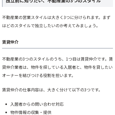
独立前に知りたい、不動産業の3つのスタイル
事務所の取得・工事費
各種手続き・資格にかかる費用
不動産業の営業スタイルは大きく3つに分けられます。まず
協会・団体への加入費
はどのスタイルで独立したいのか考えてみましょう。
開業前人件費
開業前宣伝費
賃貸仲介
開業資金とは別に用意しておきたい資金
不動産業で独立して失敗する人の特徴
不動産業の3つのスタイルのうち、1つ目は賃貸仲介です。賃
営業力”だけ”が高い
会社の力と自分の力を混同している
貸仲介業者は、物件を探している入居者と、物件を貸したい
資金不足で独立してしまう
オーナーを結びつける役割を担います。
不動産業で独立し成功するためのコツ
賃貸仲介の仕事内容は、大きく分けて以下の3つです。
自分の強みや経営戦略を踏まえて業態・立地を選ぶ
他社との差別化にこだわる
入居者からの問い合わせ対応
コスト削減・業務効率化に力を入れる
フランチャイズを活用する
物件情報の収集・提供