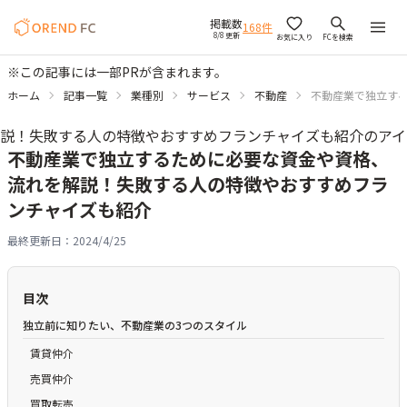
掲載数
168
件
8/8 更新
お気に入り
FCを検索
※この記事には一部PRが含まれます。
ホーム
記事一覧
業種別
サービス
不動産
不動産業で独立す
不動産業で独立するために必要な資金や資格、
流れを解説！失敗する人の特徴やおすすめフラ
ンチャイズも紹介
最終更新日：
2024/4/25
目次
独立前に知りたい、不動産業の3つのスタイル
賃貸仲介
売買仲介
買取転売