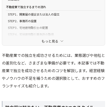
不動産業で独立するまでの流れ
STEP1．開業届の提出または法人の設立
STEP2．事務所の設置
STEP3．宅地建物取引士の配置
STEP4．宅地建物取引業免許の取得
もっと見る
STEP5．協会への加入（任意）
不動産業で独立するときに必要・便利な資格
不動産業での独立を成功させるためには、業態選びや他社と
【必要】宅地建物取引士
の差別化など、さまざまな準備が必要です。本記事では不動
【必要】宅地建物取引業
【業態により必要】管理業務主任者
産業で独立を成功させるためのコツを解説します。経営経験
【あると便利】不動産鑑定士
やノウハウの不足を補うための選択肢として、おすすめのフ
【あると便利】土地家屋調査士
ランチャイズも紹介します。
【あると便利】建築士
【あると便利】ファイナンシャルプランナー
不動産業の開業資金の目安と内訳