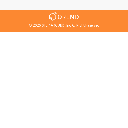
©
2026
STEP AROUND .Inc All Right Reserved