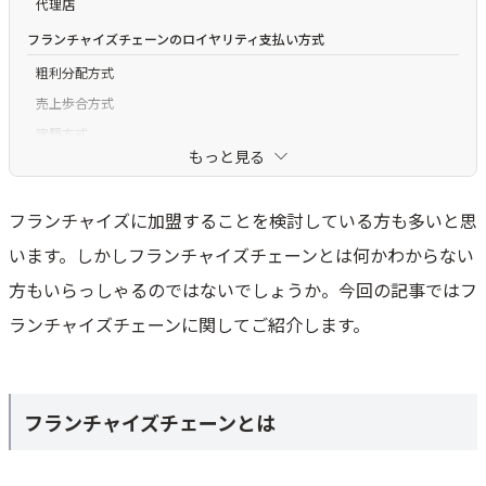
代理店
フランチャイズチェーンのロイヤリティ支払い方式
粗利分配方式
売上歩合方式
定額方式
もっと見る
ロイヤリティフリー
フランチャイズチェーン展開を行う目的
フランチャイズに加盟することを検討している方も多いと思
スピード感を持った出店拡大
います。しかしフランチャイズチェーンとは何かわからない
コスト削減が可能
方もいらっしゃるのではないでしょうか。今回の記事ではフ
加盟店に店舗運営を任せられる
ランチャイズチェーンに関してご紹介します。
フランチャイザーを選ぶ時の3つの留意点
ブランド力の維持と向上
フランチャイジーでのトラブル対応
フランチャイズチェーンとは
フランチャイジーへの支援
フランチャイズチェーン運営に向いている人・向いてない人